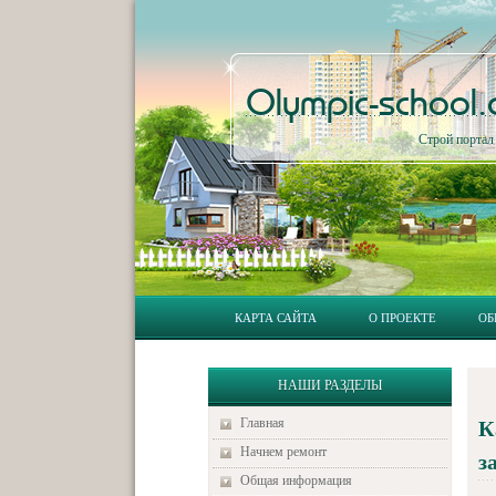
Olympic-school
Строй порта
КАРТА САЙТА
О ПРОЕКТЕ
ОБ
НАШИ РАЗДЕЛЫ
Главная
К
Начнем ремонт
з
Общая информация