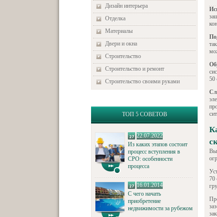
Дизайн интерьера
Ис
за
Отделка
ко
Материалы
По
Двери и окна
так
мо
Строительство
Об
Строительство и ремонт
си
50
Строительство своими руками
Сл
эл
пр
сит
ТОП 5 СОВЕТОВ
К
22.07.2022
с
Из каких этапов состоит
Вы
процесс вступления в
ог
СРО: особенности
процесса
Уст
70
16.01.2014
гру
С чего начать
Пр
приобретение
за
недвижимости за рубежом
зак