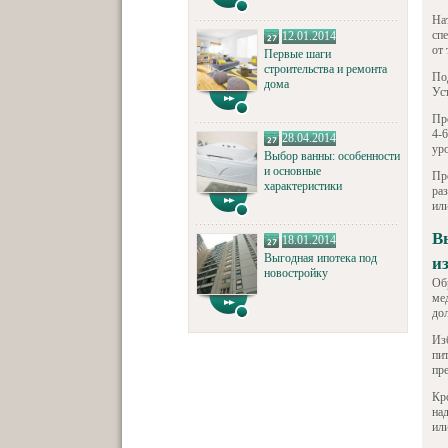
На
сп
12.01.2014
от 
Первые шаги
строительства и ремонта
По
дома
Ус
Пр
4-
28.04.2014
ур
Выбор ванны: особенности
и основные
Пр
характеристики
раз
ил
В
18.01.2014
Выгодная ипотека под
и
новостройку
Об
ме
до
Из
пи
пр
Кр
на
ил