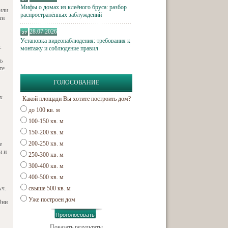
Мифы о домах из клеёного бруса: разбор
или
распространённых заблуждений
ти
28.07.2026
Установка видеонаблюдения: требования к
.
монтажу и соблюдение правил
ь
те
ГОЛОСОВАНИЕ
х
Какой площади Вы хотите построить дом?
до 100 кв. м
100-150 кв. м
150-200 кв. м
200-250 кв. м
е
и и
250-300 кв. м
300-400 кв. м
400-500 кв. м
Ач.
свыше 500 кв. м
Уже построен дом
Они
Показать результаты