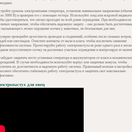
оводами.
стройте уровень электропитания генератора, установив минимальное напряжение (обычн
оло 3000 В) и проверяя его с помощью тестера. Используйте зонд или искровой индикато
обы удостовериться, что сигнал проходит по всей длине ограждения. При необходимости
еличьте напряжение, чтобы обеспечить надежную защиту – оно должно быть достаточны
я вызывающего легкое ощущение осечки у животных, но безопасным для них.
гулярно проверяйте целостность проводов и соединений, особенно после сильных ветров,
ждей или снегопадов. Очистите контакты от пыли и влаги, чтобы исключить снижение
фективности системы. Протестируйте работу электропастуха не реже одного раза в месяц
здавая искусственную осечку на различных участках ограждения и контролируя ее налич
 забудьте защитить место установки генератора и аккумуляторов от влаги и механически
вреждений. В случае необходимости используйте корпус или защитные кожухи, чтобы
еспечить их долговечность и надежную работу системы. Правильный монтаж и настройка
зволяют обеспечить стабильную работу электропастуха и защитить скот максимально
фективно.
ектропастух для овец