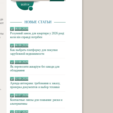
ода
НОВЫЕ СТАТЬИ
кот
06.08.2026
Розумний замок для квартири у 2026 році:
оты
коли він справді потрібен
е
06.08.2026
Как выбрать платформу для покупки
зарубежной недвижимости
03.08.2026
Як перевозити акваріум без шкоди для
обладнання
02.08.2026
Аренда автокрана: требования к заказу,
проверка документов и выбор техники
-
30.07.2026
Контактные линзы для плавания: риски и
альтернативы
28.07.2026