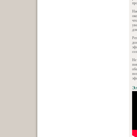
пр
На
ок
чт
ув
дл
Ре
до
эф
со
Не
по
об
по
эф
Эл