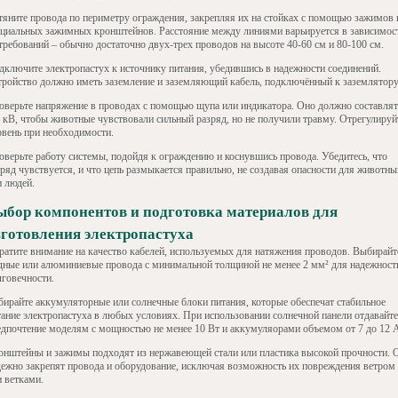
тяните провода по периметру ограждения, закрепляя их на стойках с помощью зажимов 
ециальных зажимных кронштейнов. Расстояние между линиями варьируется в зависимос
требований – обычно достаточно двух-трех проводов на высоте 40-60 см и 80-100 см.
дключите электропастух к источнику питания, убедившись в надежности соединений.
тройство должно иметь заземление и заземляющий кабель, подключённый к заземлятору
оверьте напряжение в проводах с помощью щупа или индикатора. Оно должно составлят
6 кВ, чтобы животные чувствовали сильный разряд, но не получили травму. Отрегулируй
овень при необходимости.
оверьте работу системы, подойдя к ограждению и коснувшись провода. Убедитесь, что
ряд чувствуется, и что цепь размыкается правильно, не создавая опасности для животны
и людей.
ыбор компонентов и подготовка материалов для
зготовления электропастуха
ратите внимание на качество кабелей, используемых для натяжения проводов. Выбирайт
дные или алюминиевые провода с минимальной толщиной не менее 2 мм² для надежност
лговечности.
бирайте аккумуляторные или солнечные блоки питания, которые обеспечат стабильное
тание электропастуха в любых условиях. При использовании солнечной панели отдавайте
едпочтение моделям с мощностью не менее 10 Вт и аккумуляорами объемом от 7 до 12 
онштейны и зажимы подходят из нержавеющей стали или пластика высокой прочности. 
дежно закрепят провода и оборудование, исключая возможность их повреждения ветром
и ветками.