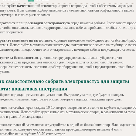
пользуйте качественный изолятор
и прочные провода, чтобы обеспечить надежную
щиту скота. Правильный подбор материалов значительно повысит эффективность вашей
нструкции и снизит риск поломок.
дготовьте план раскладки электропастуха
перед началом работы. Расположите пров
, чтобы они охватывали всю территорию выпаса, избегая пробелов и слабых точек, где с
жет прорваться.
ратите внимание на заземление
: хорошее заземление необходимо для стабильной раб
стемы. Используйте металлические электроды, погруженные в землю на глубину не мене
 сантиметров, и подключите их к электросетям с помощью кабеля подходящего сечения.
едите за безопасностью
: установите предупредительные знаки и убедитесь, что
ектропастух не представляет опасности для людей и других животных. Регулярно
оверяйте целостность изоляции и работу оборудования, чтобы предотвратить аварийные
уации.
ак самостоятельно собрать электропастух для защиты
кота: пошаговая инструкция
берите подходящее место для установки. Выделите участок, где будет проходить
раждение, и заранее подготовьте опоры, которые выдержат натяжение проводов.
ановите стойки через каждые 10-15 метров, закрепив их в земле на глубине примерно 50
 сантиметров. Используйте деревянные или металлические опоры, в зависимости от типа
нта и условий эксплуатации.
отяните главный заземлитель от устройства к одной из ближайших опор. Для надежного
земления используйте медные или стальные провода диаметром не менее 4 мм и
апывайте их на глубину 50-70 сантиметров.