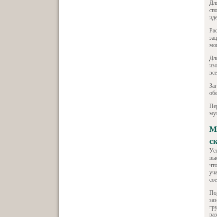
Дл
сп
иде
Ра
за
мо
Дл
из
все
За
об
Пе
му
М
с
Ус
вы
чт
уч
со
По
за
гру
ра