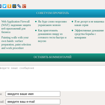
СОВЕТУЕМ ПРОЧИТАТЬ
Web Application Firewall
Як буде слово морозиво
Я не десерт и не вишенка
(WAF): надежная защита
укранською мовою
какая серия
веб-приложений для
Как приготовить
Эффективные домашние
бизнеса
домашнюю пиццу из
средства борьбы с
Painting walls with your
готового теста быстро и
комарами
own hands: surface
вкусно
preparation, paint selection
and work procedure
ОСТАВИТЬ КОММЕНТАРИЙ
я:
ail: