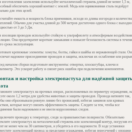
я изготовления заземления используйте металлический стержень длиной не менее 1,5 м,
особный обеспечить хороший контакт с землей. Медь или оцинкованная сталь подойдут
ально для этих целей.
ссчитайте емкость и мощность блока приемников, исходя из длины изгороди и количеств
цеплений. Обычно для участка длиной до 500 метров достаточно одного блока с выходно
щностью от 3 до 5 Дж.
я изоляции проводов используйте стойкую к ультрафиолету и атмосферным воздействи
оляцию. Она предотвратит короткие замыкания и повысит безопасность системы в течени
го срока эксплуатации.
готовьте крепежные элементы: хомуты, болты, гайки и шайбы из нержавеющей стали. Он
еспечат надежное присоединение проводов и защиты, исключая их ослабление или разрыв
ред началом сборки подготовьте инструменты: отвертки, плоскогубцы, ключи и
льтиметр. Это ускорит работу и снизит риск ошибок при подключении компонентов.
онтаж и настройка электропастуха для надёжной защит
кота
тановите электропастух на прочных опорах, расположенных по периметру ограждения, н
соте около 1,2 метра для удобства животных и защиты проводов. Провода натяните так,
обы они образовывали ровную линию без провисаний, избегая зажимов или кривых
астков, которые могут снизить эффективность защиты. Следите за тем, чтобы все
единения были надежными и не имели коррозионных следов.
дключите проводку к генератору, следя за правильностью полярности. Обязательно
землите электропастух на металлический стержень или заземляющий контур, погрузив ег
нт не менее чем на 30 сантиметров, и убедитесь в его надежности. В ходе установки
зместите заземляющий провод за пределами ограждения, избегая пересечений с опорами 