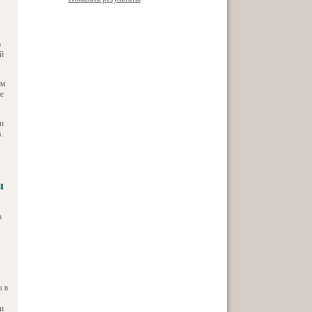
а
й
ям
е
и
.
ы
а
о в
и