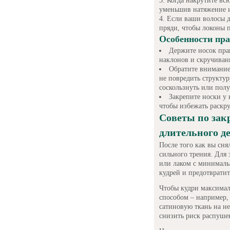
Когда накрутите вс
уменьшив натяжение и
Если ваши волосы д
пряди, чтобы локоны 
Особенности пр
Держите носок прак
наклонов и скручиван
Обратите внимание
не повредить структур
соскользнуть или пол
Закрепите носки у
чтобы избежать раскру
Советы по зак
длительного д
После того как вы сня
сильного трения. Для 
или лаком с минималь
кудрей и предотврати
Чтобы кудри максимал
способом – например,
сатиновую ткань на н
снизить риск распуше