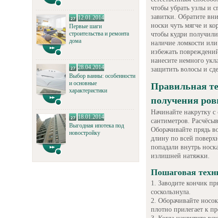
чтобы убрать узлы и с
завитки. Обратите вни
12.01.2014
носки чуть мягче и ко
Первые шаги
строительства и ремонта
чтобы кудри получили
дома
наличие ломкости или
избежать повреждений
нанесите немного укл
28.04.2014
защитить волосы и сде
Выбор ванны: особенности
и основные
Правильная те
характеристики
получения ров
Начинайте накрутку с
18.01.2014
сантиметров. Расчёсыв
Выгодная ипотека под
Оборачивайте прядь во
новостройку
длину по всей поверх
попадали внутрь носка
излишней натяжки.
Пошаговая техн
Заводите кончик пря
соскользнула.
Оборачивайте носок
плотно прилегает к п