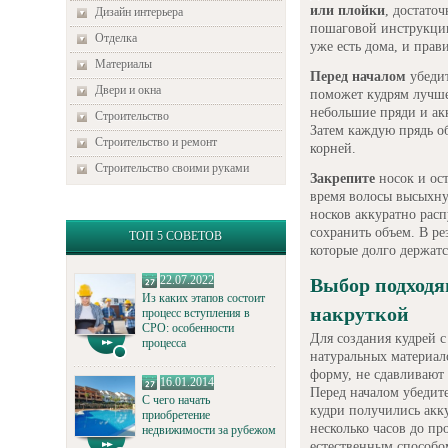
или плойки
, достато
Дизайн интерьера
пошаговой инструкци
Отделка
уже есть дома, и прав
Материалы
Перед началом
убедит
Двери и окна
поможет кудрям лучше
небольшие пряди и ак
Строительство
Затем каждую прядь о
Строительство и ремонт
корней.
Строительство своими руками
Закрепите
носок и ост
время волосы высыхну
носков аккуратно расп
сохранить объем. В ре
ТОП 5 СОВЕТОВ
которые долго держатс
22.07.2022
Выбор подходя
Из каких этапов состоит
накруткой
процесс вступления в
СРО: особенности
Для создания кудрей с
процесса
натуральных материал
форму, не сдавливают
16.01.2014
Перед началом убедите
С чего начать
кудри получились акк
приобретение
несколько часов до п
недвижимости за рубежом
естественным способо