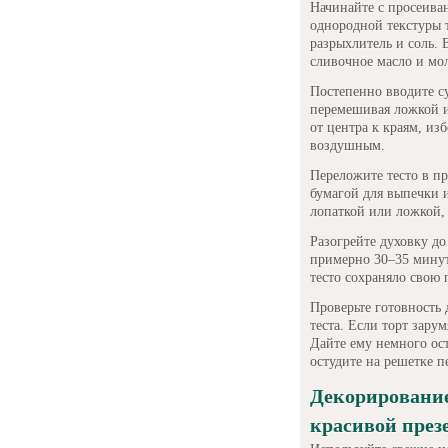
Начинайте с просеива
однородной текстуры т
разрыхлитель и соль. 
сливочное масло и мо
Постепенно вводите с
перемешивая ложкой и
от центра к краям, из
воздушным.
Переложите тесто в п
бумагой для выпечки 
лопаткой или ложкой, 
Разогрейте духовку до
примерно 30–35 минут
тесто сохраняло свою 
Проверьте готовность 
теста. Если торт зару
Дайте ему немного ост
остудите на решетке 
Декорирование
красивой през