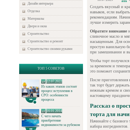
Дизайн интерьера
Создать вкусный и кр
Отделка
навыков, если выбрат
рекомендациям. Начин
Материалы
лучше измерить заране
Двери и окна
Обратите внимание
н
Строительство
сливочное масло и мяг
Строительство и ремонт
насыщенным. Для осно
простую ванильную би
Строительство своими руками
при замешивании и в
Чтобы торт получилс
за временем и темпер
ТОП 5 СОВЕТОВ
это поможет сохранить
После приготовления к
22.07.2022
так торт будет держат
Из каких этапов состоит
нежным кремом и свеж
процесс вступления в
СРО: особенности
настоящему празднич
процесса
Рассказ о про
16.01.2014
торта для на
С чего начать
приобретение
Начинайте с базового 
недвижимости за рубежом
набора ингредиентов. 