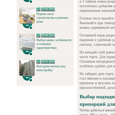
и 1 чайная ложка разр
постепенно добавляя 
12.01.2014
перемешивая лопаткой
Первые шаги
строительства и ремонта
Готовое тесто вылейт
дома
Выпекайте при темпер
можно деревянной шпа
Остывший корж разрежь
28.04.2014
пышным и удобным дл
Выбор ванны: особенности
и основные
сметану, сливочный сы
характеристики
На каждый слой равно
части торта. Для укра
Основные ингредиенты
18.01.2014
особенно удобно для 
Выгодная ипотека под
новостройку
Не забудьте дать торт
стал мягким и насыще
приятное и вкусное л
приспособлений, дела
Выбор подходя
пропорций для
Чтобы добиться мягкой
около 200 г, сахар – 1