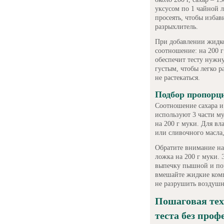
уксусом по 1 чайной 
просеять, чтобы избав
разрыхлитель.
При добавлении жидко
соотношение: на 200 
обеспечит тесту нужн
густым, чтобы легко 
не растекаться.
Подбор пропорци
Соотношение сахара и
используют 3 части мук
на 200 г муки. Для вл
или сливочного масла
Обратите внимание на
ложка на 200 г муки. 
выпечку пышной и пор
вмешайте жидкие ком
не разрушить воздушн
Пошаговая те
теста без про