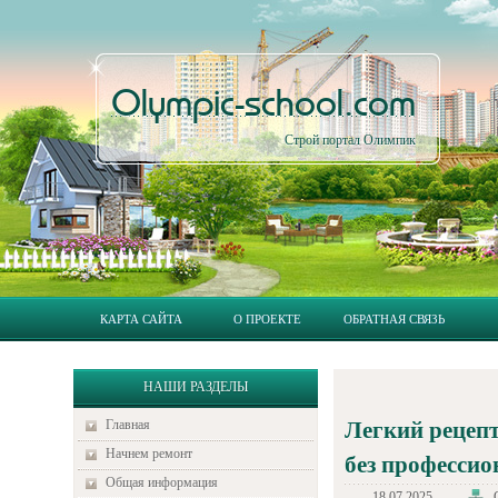
Olympic-school.com
Строй портал Олимпик
КАРТА САЙТА
О ПРОЕКТЕ
ОБРАТНАЯ СВЯЗЬ
НАШИ РАЗДЕЛЫ
Главная
Легкий рецеп
Начнем ремонт
без професси
Общая информация
18.07.2025