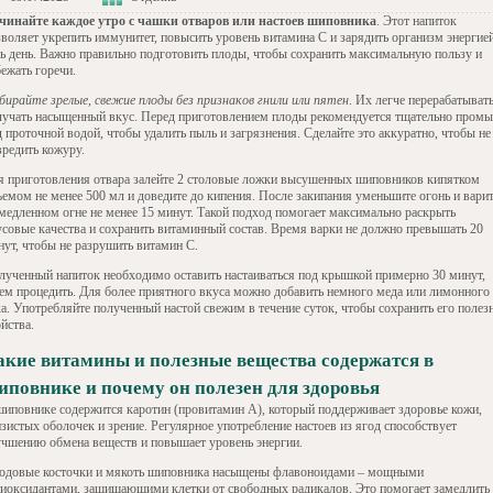
чинайте каждое утро с чашки отваров или настоев шиповника
. Этот напиток
зволяет укрепить иммунитет, повысить уровень витамина C и зарядить организм энергией
сь день. Важно правильно подготовить плоды, чтобы сохранить максимальную пользу и
ежать горечи.
бирайте зрелые, свежие плоды без признаков гнили или пятен
. Их легче перерабатывать
лучать насыщенный вкус. Перед приготовлением плоды рекомендуется тщательно промы
 проточной водой, чтобы удалить пыль и загрязнения. Сделайте это аккуратно, чтобы не
вредить кожуру.
я приготовления отвара залейте 2 столовые ложки высушенных шиповников кипятком
ъемом не менее 500 мл и доведите до кипения. После закипания уменьшите огонь и вари
 медленном огне не менее 15 минут. Такой подход помогает максимально раскрыть
усовые качества и сохранить витаминный состав. Время варки не должно превышать 20
нут, чтобы не разрушить витамин C.
лученный напиток необходимо оставить настаиваться под крышкой примерно 30 минут,
тем процедить. Для более приятного вкуса можно добавить немного меда или лимонного
ка. Употребляйте полученный настой свежим в течение суток, чтобы сохранить его полез
йства.
акие витамины и полезные вещества содержатся в
иповнике и почему он полезен для здоровья
шиповнике содержится каротин (провитамин А), который поддерживает здоровье кожи,
зистых оболочек и зрение. Регулярное употребление настоев из ягод способствует
учшению обмена веществ и повышает уровень энергии.
одовые косточки и мякоть шиповника насыщены флавоноидами – мощными
тиоксидантами, защищающими клетки от свободных радикалов. Это помогает замедлить