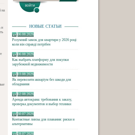
 на
НОВЫЕ СТАТЬИ
 и
ть
06.08.2026
Розумний замок для квартири у 2026 році:
коли він справді потрібен
те
06.08.2026
Как выбрать платформу для покупки
зарубежной недвижимости
03.08.2026
Як перевозити акваріум без шкоди для
обладнання
ные
02.08.2026
Аренда автокрана: требования к заказу,
проверка документов и выбор техники
30.07.2026
Контактные линзы для плавания: риски и
альтернативы
28.07.2026