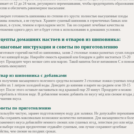
нимает от 12 до 24 часов, регулярного перемешивания, чтобы предотвратить образования
есени и обеспечить равномерное высыхание.
оверьте готовность шиповника по степени его хруста: полностью высушенные плоды
лжны ломаться, а не гнуться. Храните сушеный шиповник в герметичных банках или
шках, в сухом, темном и прохладном месте. Так он сохранит лечебные качества на
отяжении одного-двух лет и будет готов к использованию в домашних условиях.
ецепты домашних настоев и отваров из шиповника:
ошаговые инструкции и советы по приготовлению
иготовьте горячий настой из шиповника, залив 2 столовые ложки размятых сухих плодо
0 мл кипящей воды. Накройте емкость крышкой или блюдцем и дайте настояться 15-20
нут. Процедите через мелкое сито или марлю. Такой напиток богат витамином С и помо
репить иммунитет.
вар из шиповника с добавками
я получения насыщенного полезного средства возьмите 3 столовые ложки сушеных плод
ейте их 1 литром холодной воды. Доведите до кипения и варите на среднем огне 10-15
нут. После этого оставьте настаиваться под крышкой еще 20 минут. Процедите и можно
отреблять в тёплом виде. В добавление можно добавить по вкусу мёд или свежие ягоды 
учшения вкуса.
оветы по приготовлению
пользуйте чистую, заранее подготовленную воду для заливки. Не допускайте перекипанн
обы сохранить максимально возможное количество витаминов. Для насыщенности и боле
раженного вкуса добавляйте немного свежих или сушеных ягод, лепестков роз или мёда.
и выборе плодов предпочтение отдавайте сушеным, они лучше сохраняют целебные
йства, чем свежие на поздних сроках.