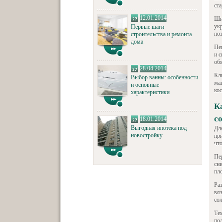
ста
12.01.2014
Ши
ук
Первые шаги
по
строительства и ремонта
дома
Пе
и 
об
28.04.2014
Кл
Выбор ванны: особенности
ма
и основные
ко
характеристики
К
с
18.01.2014
Выгодная ипотека под
Дл
новостройку
пр
чт
Пе
сн
пл
Ра
вя
со
Те
по