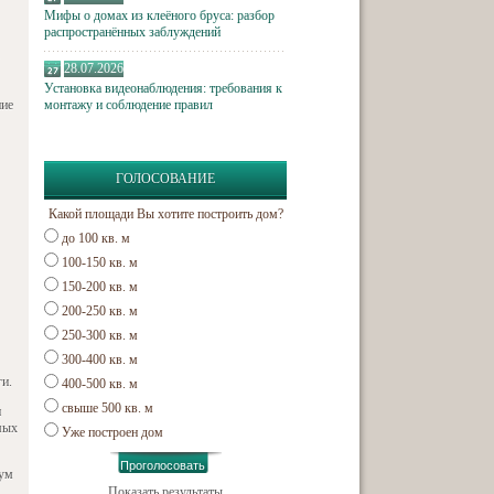
Мифы о домах из клеёного бруса: разбор
распространённых заблуждений
28.07.2026
Установка видеонаблюдения: требования к
ние
монтажу и соблюдение правил
ГОЛОСОВАНИЕ
Какой площади Вы хотите построить дом?
до 100 кв. м
100-150 кв. м
150-200 кв. м
200-250 кв. м
250-300 кв. м
300-400 кв. м
и.
400-500 кв. м
свыше 500 кв. м
и
мых
Уже построен дом
мум
Показать результаты