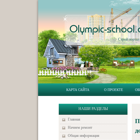
Olympic-school
Строй порта
КАРТА САЙТА
О ПРОЕКТЕ
ОБ
НАШИ РАЗДЕЛЫ
Главная
П
Начнем ремонт
д
Общая информация