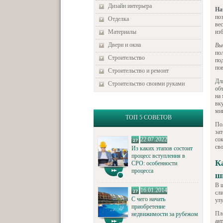
Дизайн интерьера
На
по
Отделка
ве
Материалы
изб
Двери и окна
Вы
по
Строительство
под
по
Строительство и ремонт
Дл
Строительство своими руками
об
на
вк
ми
ТОП 5 СОВЕТОВ
По
за
22.07.2022
со
сво
Из каких этапов состоит
процесс вступления в
К
СРО: особенности
процесса
ш
В 
16.01.2014
сли
С чего начать
ул
приобретение
Пл
недвижимости за рубежом
ан