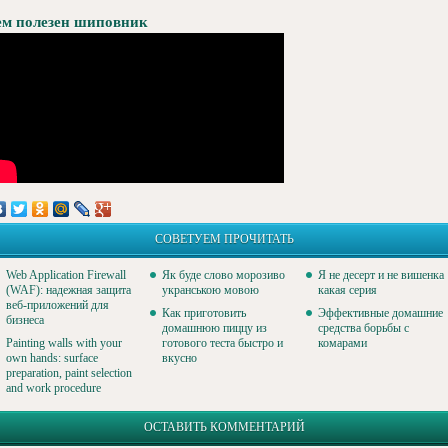
ем полезен шиповник
СОВЕТУЕМ ПРОЧИТАТЬ
Web Application Firewall
Як буде слово морозиво
Я не десерт и не вишенка
(WAF): надежная защита
укранською мовою
какая серия
веб-приложений для
Как приготовить
Эффективные домашние
бизнеса
домашнюю пиццу из
средства борьбы с
Painting walls with your
готового теста быстро и
комарами
own hands: surface
вкусно
preparation, paint selection
and work procedure
ОСТАВИТЬ КОММЕНТАРИЙ