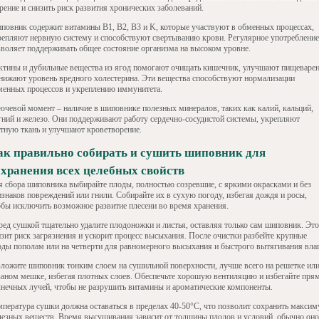
рение и снизить риск развития хронических заболеваний.
повник содержит витамины B1, B2, B3 и K, которые участвуют в обменных процессах,
репляют нервную систему и способствуют свертыванию крови. Регулярное употребление
зволяет поддерживать общее состояние организма на высоком уровне.
ктины и дубильные вещества из ягод помогают очищать кишечник, улучшают пищеваре
снижают уровень вредного холестерина. Эти вещества способствуют нормализации
менных процессов и укреплению иммунитета.
ючевой момент – наличие в шиповнике полезных минералов, таких как калий, кальций,
гний и железо. Они поддерживают работу сердечно-сосудистой системы, укрепляют
стную ткань и улучшают кроветворение.
ак правильно собирать и сушить шиповник для
охранения всех целебных свойств
я сбора шиповника выбирайте плоды, полностью созревшие, с яркими окрасками и без
изнаков повреждений или гнили. Собирайте их в сухую погоду, избегая дождя и росы,
обы исключить возможное развитие плесени во время хранения.
ред сушкой тщательно удалите плодоножки и листья, оставляя только сам шиповник. Это
изит риск загрязнения и ускорит процесс высыхания. После очистки разбейте крупные
оды пополам или на четверти для равномерного высыхания и быстрого вытягивания влаг
зложите шиповник тонким слоем на сушильной поверхности, лучше всего на решетке ил
заном мешке, избегая плотных слоев. Обеспечьте хорошую вентиляцию и избегайте пря
лнечных лучей, чтобы не разрушить витамины и ароматические компоненты.
мпература сушки должна оставаться в пределах 40-50°C, что позволит сохранить макси
лезных веществ. Время высушивания зависит от толщины плодов и условий, обычно оно