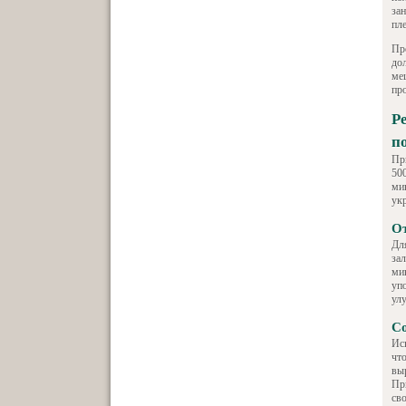
за
пл
Пр
до
ме
пр
Р
п
Пр
50
ми
ук
От
Дл
зал
ми
уп
ул
С
Ис
чт
вы
Пр
сво