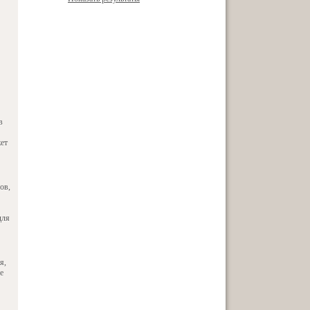
в
жет
ов,
для
я,
е