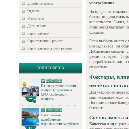
употребления
.
Дизайн интерьера
Отделка
На продолжительность 
блюда, индивидуальны
Материалы
кислотности. Омлет, б
Двери и окна
отличается быстрым п
блюдами.
Строительство
Если выбрать омлет с
Строительство и ремонт
ингредиентов, он обыч
Строительство своими руками
Добавление овощей, с
увеличить время. Опр
перерабатывать жиры и
скоростью.
ТОП 5 СОВЕТОВ
Факторы, влия
22.07.2022
омлета: соста
Из каких этапов состоит
процесс вступления в
Для ускорения перевар
СРО: особенности
минимальным количест
процесса
Постное яичное блюдо
быстрее.
16.01.2014
С чего начать
Состав омлета и
приобретение
Качество яиц
играет 
недвижимости за рубежом