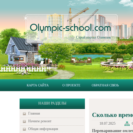
Olympic-school.com
Строй портал Олимпик
КАРТА САЙТА
О ПРОЕКТЕ
ОБРАТНАЯ СВЯЗЬ
НАШИ РАЗДЕЛЫ
Главная
Сколько врем
Начнем ремонт
18.07.2025
Общая информация
Переваривание омлета