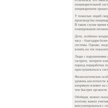
отличаться, что завис
пищеварительной сис
пищеварением процесс 
У пожилых людей скор
производства пищева
В таком случае время 
планирования питания
Дети, особенно младше
часа – благодаря бол
системы. Однако, инд
влиять на эти показат
Люди с нарушениями 
гастрите, энтерите ил
период переработки пи
прислушиваться к сигн
Физиологические особ
уровень кислотности 
напрямую влияют на ск
тем быстрее организм 
Обобщая, можно сказа
поэтому важно учитыв
консультироваться с 