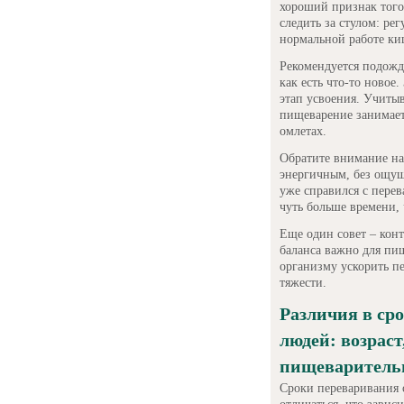
хороший признак того
следить за стулом: ре
нормальной работе ки
Рекомендуется подожда
как есть что-то новое
этап усвоения. Учиты
пищеварение занимает
омлетах.
Обратите внимание на 
энергичным, без ощущ
уже справился с пере
чуть больше времени,
Еще один совет – кон
баланса важно для пи
организму ускорить п
тяжести.
Различия в ср
людей: возраст
пищеваритель
Сроки переваривания 