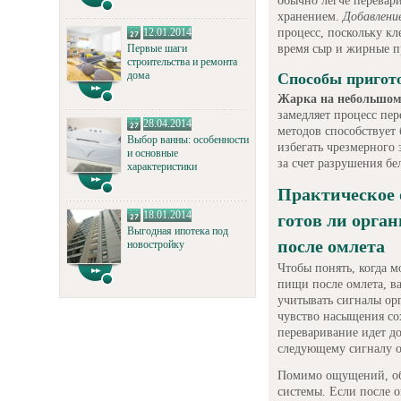
обычно легче перевар
хранением.
Добавлени
процесс, поскольку к
12.01.2014
время сыр и жирные п
Первые шаги
строительства и ремонта
дома
Способы пригото
Жарка на небольшом
замедляет процесс пе
28.04.2014
методов способствует
Выбор ванны: особенности
избегать чрезмерного 
и основные
за счет разрушения бе
характеристики
Практическое 
18.01.2014
готов ли орга
Выгодная ипотека под
после омлета
новостройку
Чтобы понять, когда 
пищи после омлета, 
учитывать сигналы ор
чувство насыщения сох
переваривание идет д
следующему сигналу о
Помимо ощущений, об
системы. Если после о