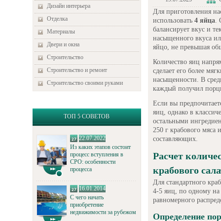
Дизайн интерьера
Для приготовления на
Отделка
использовать
4 яйца
.
балансирует вкус и те
Материалы
насыщенного вкуса ил
Двери и окна
яйцо, не превышая об
Строительство
Количество яиц напря
Строительство и ремонт
сделает его более мяг
насыщенности. В сред
Строительство своими руками
каждый получил порц
Если вы предпочитает
яиц, однако в классич
ТОП 5 СОВЕТОВ
остальными ингредиент
250 г крабового мяса 
22.07.2022
составляющих.
Из каких этапов состоит
Расчет количе
процесс вступления в
СРО: особенности
крабового сала
процесса
Для стандартного краб
16.01.2014
4-5 яиц, по одному на
С чего начать
равномерного распред
приобретение
недвижимости за рубежом
Определение по