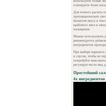
используйте только же
планируете более нас
Для точного расчета о
пропорционально увел
балансом вкуса и тек
крабового мяса и овощ
насыщения.
Можно использовать р
рекомендуется добавл
ингредиентов пропорц
При выборе варианта 
и соусом, чтобы не пе
попробуйте миксовать
регулируя число яиц д
Простейший сала
4х ингредиентов