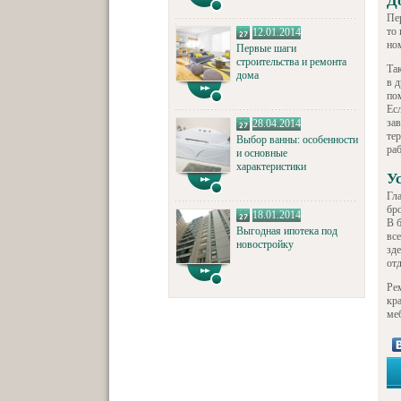
Д
Пер
то 
12.01.2014
ном
Первые шаги
строительства и ремонта
Та
дома
в 
по
Ес
зав
28.04.2014
тер
Выбор ванны: особенности
раб
и основные
характеристики
У
Гла
бро
18.01.2014
В 
Выгодная ипотека под
вс
новостройку
зде
от
Ре
кр
меб