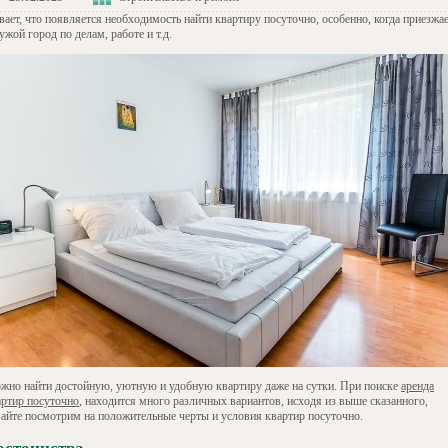
вает, что появляется необходимость найти квартиру посуточно, особенно, когда приезжа
ужой город по делам, работе и т.д.
жно найти достойную, уютную и удобную квартиру даже на сутки. При поиске
аренда
артир посуточно
, находится много различных вариантов, исходя из выше сказанного,
вайте посмотрим на положительные черты и условия квартир посуточно.