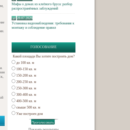
Мифы о домах из клеёного бруса: разбор
ми,
распространённых заблуждений
28.07.2026
ние
Установка видеонаблюдения: требования к
монтажу и соблюдение правил
ин.
ГОЛОСОВАНИЕ
Какой площади Вы хотите построить дом?
до 100 кв. м
а.
100-150 кв. м
яин
150-200 кв. м
ск,
200-250 кв. м
250-300 кв. м
300-400 кв. м
ной
400-500 кв. м
свыше 500 кв. м
Уже построен дом
Показать результаты