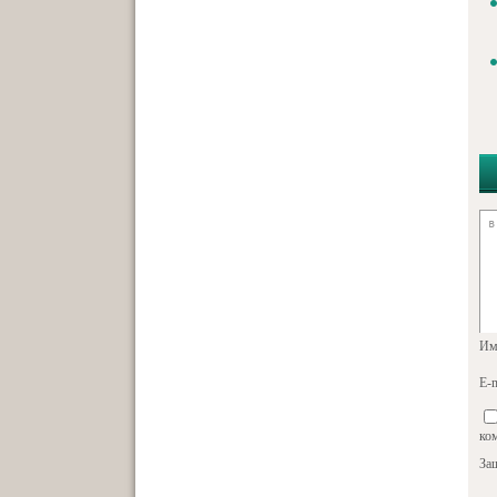
Им
E-m
ко
За