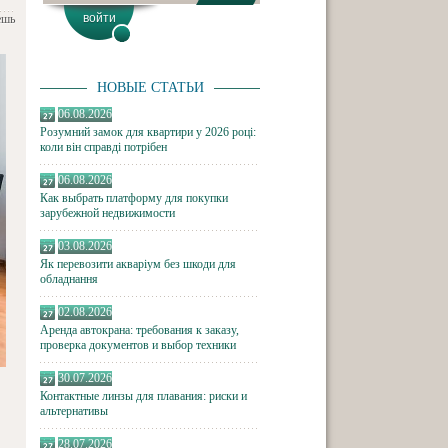
ешь
НОВЫЕ СТАТЬИ
06.08.2026
Розумний замок для квартири у 2026 році:
коли він справді потрібен
06.08.2026
Как выбрать платформу для покупки
зарубежной недвижимости
03.08.2026
Як перевозити акваріум без шкоди для
обладнання
02.08.2026
Аренда автокрана: требования к заказу,
проверка документов и выбор техники
30.07.2026
Контактные линзы для плавания: риски и
альтернативы
28.07.2026