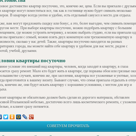
остоинства
овое достоинство квартир посуточно, это, конечно же, цена. Если вы приехали с друзья
в квартире могут поместиться все, так как в гостинице нужно будет снимать несколько
еров. В квартире всегда уютно и удобно, есть отдельный санузел и место для отдыха.
кже, вам могут предложить скидку или бонус, а это, более выгодно, чем снимать помеще
другом месте. При выборе квартиры посуточно, можно подобрать квартиру с большим
мещением, где можно устроить вечеринку, а можно выбрать студию, если вы приехали од
ли вы приехали с семьей, можно взять двух комнатную или трехкомнатную квартиру в
исимости, сколько у вас детей. Также, квартиры посуточно находятся на разных
риториях города, вы можете найти себе квартиру в удобном для вас месте, рядом с
отой, учебой, друзьями.
словия квартиры посуточно
вное условие это внешний вид квартиры, человек, когда заходит в квартиру, в глаза
сается сразу ремонт. Мало кто будет жить в квартире, где порваны обои или грязные окн
большинстве случаев, конечно же, при заселении, квартиры все ухоженные и уютные, хоз
егда приготовится к вашему визиту. Бывают случаю, что семья приехала отдыхать в отпу
сь, конечно же, они будут искать квартиру с хорошими условиями, с местом для игр и
дыха.
монт квартиры не обязательно должен быть сделан из дорогого материала, обставлен
асивой Итальянской мебелью, достаточно всего лишь косметического ремонта, с ухожен
елью, и клиент сразу потянется.
СОВЕТУЕМ ПРОЧИТАТЬ