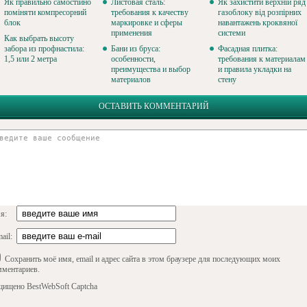
Як правильно самостійно
Листовая сталь:
Як захистити верхній ряд
поміняти компресорний
требования к качеству
газоблоку від розпірних
блок
маркировке и сферы
навантажень кроквяної
применения
системи
Как выбрать высоту
забора из профнастила:
Бани из бруса:
Фасадная плитка:
1,5 или 2 метра
особенности,
требования к материалам
преимущества и выбор
и правила укладки на
материалов
стену
ОСТАВИТЬ КОММЕНТАРИЙ
я:
ail:
Сохранить моё имя, email и адрес сайта в этом браузере для последующих моих
мментариев.
щищено BestWebSoft Captcha