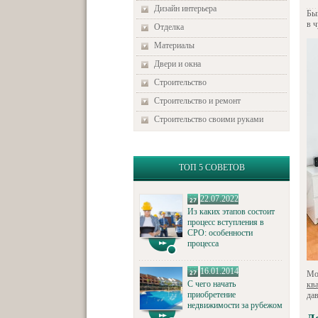
Дизайн интерьера
Бы
в ч
Отделка
Материалы
Двери и окна
Строительство
Строительство и ремонт
Строительство своими руками
ТОП 5 СОВЕТОВ
22.07.2022
Из каких этапов состоит
процесс вступления в
СРО: особенности
процесса
16.01.2014
Мо
С чего начать
кв
приобретение
да
недвижимости за рубежом