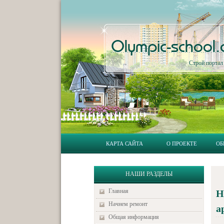
Olympic-school
Строй порта
КАРТА САЙТА
О ПРОЕКТЕ
ОБ
НАШИ РАЗДЕЛЫ
Главная
Н
Начнем ремонт
а
Общая информация