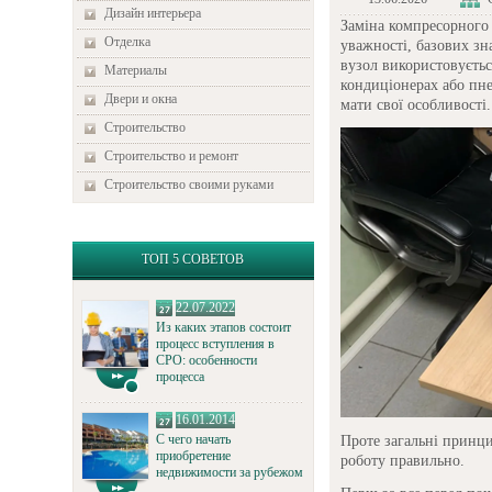
Дизайн интерьера
Заміна компресорного
Отделка
уважності, базових зн
вузол використовуєтьс
Материалы
кондиціонерах або пне
Двери и окна
мати свої особливості.
Строительство
Строительство и ремонт
Строительство своими руками
ТОП 5 СОВЕТОВ
22.07.2022
Из каких этапов состоит
процесс вступления в
СРО: особенности
процесса
16.01.2014
С чего начать
Проте загальні принц
приобретение
роботу правильно.
недвижимости за рубежом