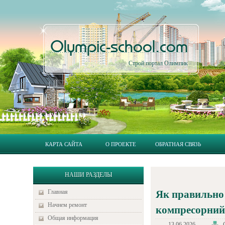
Olympic-school.com
Строй портал Олимпик
КАРТА САЙТА
О ПРОЕКТЕ
ОБРАТНАЯ СВЯЗЬ
НАШИ РАЗДЕЛЫ
Главная
Як правильно 
Начнем ремонт
компресорний
Общая информация
13.06.2026