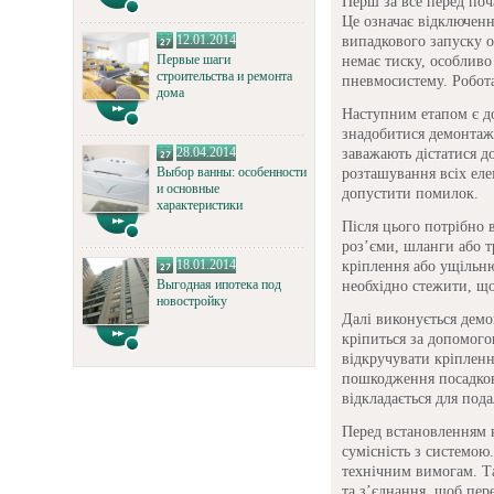
Перш за все перед поч
Це означає відключен
12.01.2014
випадкового запуску о
Первые шаги
немає тиску, особливо
строительства и ремонта
пневмосистему. Робот
дома
Наступним етапом є д
знадобитися демонтаж 
28.04.2014
заважають дістатися д
Выбор ванны: особенности
розташування всіх ел
и основные
допустити помилок.
характеристики
Після цього потрібно 
роз’єми, шланги або т
18.01.2014
кріплення або ущільн
Выгодная ипотека под
необхідно стежити, що
новостройку
Далі виконується демо
кріпиться за допомог
відкручувати кріпленн
пошкодження посадково
відкладається для пода
Перед встановленням 
сумісність з системою
технічним вимогам. Т
та з’єднання, щоб пере