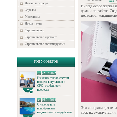
Дизайн интерьера
Иногда особо жаркая 
Отделка
дома и на работе. Со
позволяют кондицион
Материалы
Двери и окна
Строительство
Строительство и ремонт
Строительство своими руками
ТОП 5 СОВЕТОВ
22.07.2022
Из каких этапов состоит
процесс вступления в
СРО: особенности
процесса
16.01.2014
С чего начать
Эти аппараты для охл
приобретение
срок их эксплуатации
недвижимости за рубежом