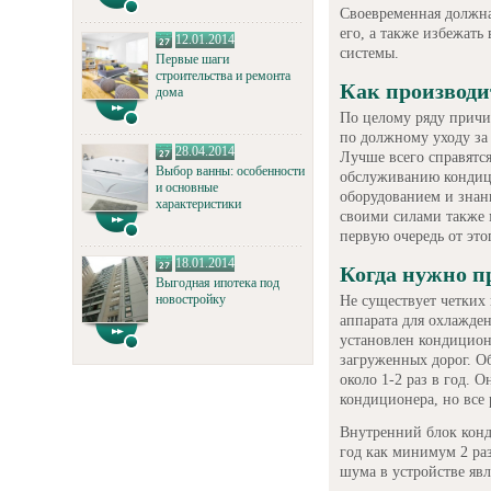
Своевременная должн
его, а также избежат
12.01.2014
системы.
Первые шаги
строительства и ремонта
Как производи
дома
По целому ряду причи
по должному уходу за
28.04.2014
Лучше всего справятс
Выбор ванны: особенности
обслуживанию кондиц
и основные
оборудованием и знан
характеристики
своими силами также 
первую очередь от эт
18.01.2014
Когда нужно п
Выгодная ипотека под
новостройку
Не существует четких
аппарата для охлажден
установлен кондицион
загруженных дорог. О
около 1-2 раз в год. 
кондиционера, но все 
Внутренний блок конд
год как минимум 2 раз
шума в устройстве явл