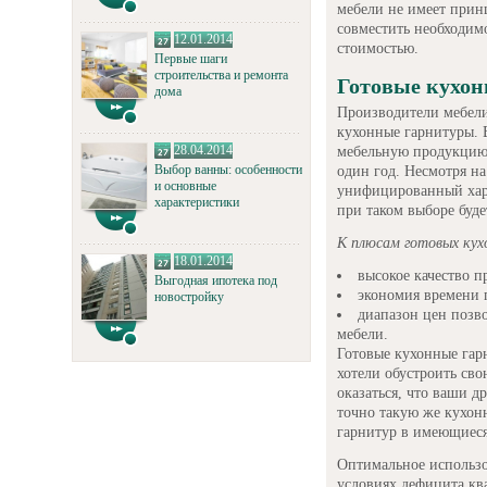
мебели не имеет прин
совместить необходим
12.01.2014
стоимостью.
Первые шаги
строительства и ремонта
Готовые кухо
дома
Производители мебели
кухонные гарнитуры. 
28.04.2014
мебельную продукцию 
Выбор ванны: особенности
один год. Несмотря на
и основные
унифицированный хара
характеристики
при таком выборе буде
К плюсам готовых кух
18.01.2014
высокое качество 
Выгодная ипотека под
экономия времени п
новостройку
диапазон цен позв
мебели.
Готовые кухонные гар
хотели обустроить св
оказаться, что ваши др
точно такую же кухон
гарнитур в имеющиеся
Оптимальное использо
условиях дефицита ква