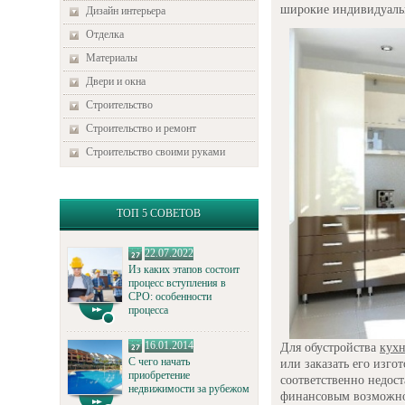
широкие индивидуаль
Дизайн интерьера
Отделка
Материалы
Двери и окна
Строительство
Строительство и ремонт
Строительство своими руками
ТОП 5 СОВЕТОВ
22.07.2022
Из каких этапов состоит
процесс вступления в
СРО: особенности
процесса
16.01.2014
Для обустройства
кухн
С чего начать
или заказать его изго
приобретение
соответственно недост
недвижимости за рубежом
финансовым возможнос