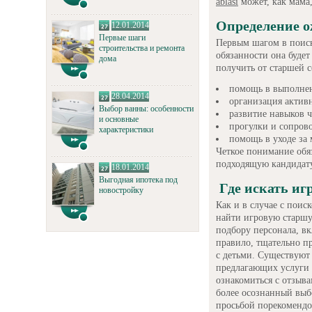
ablasi
может, как мама,
Определение о
12.01.2014
Первые шаги
Первым шагом в поиск
строительства и ремонта
обязанности она будет
дома
получить от старшей с
помощь в выполне
28.04.2014
организация актив
Выбор ванны: особенности
развитие навыков ч
и основные
прогулки и сопров
характеристики
помощь в уходе за
Четкое понимание обя
подходящую кандидату
18.01.2014
Выгодная ипотека под
Где искать иг
новостройку
Как и в случае с поис
найти игровую старшу
подбору персонала, вк
правило, тщательно п
с детьми. Существуют
предлагающих услуги 
ознакомиться с отзыв
более осознанный выбо
просьбой порекомендов