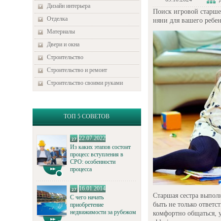
Дизайн интерьера
Поиск игровой старше
Отделка
няни для вашего ребен
Материалы
Двери и окна
Строительство
Строительство и ремонт
Строительство своими руками
ТОП 5 СОВЕТОВ
22.07.2022
Из каких этапов состоит
процесс вступления в
СРО: особенности
процесса
16.01.2014
Старшая сестра выпол
С чего начать
быть не только ответс
приобретение
недвижимости за рубежом
комфортно общаться, у