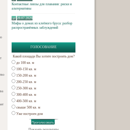
Контактные линзы для плавания: риски и
альтернативы
28.07.2026
Мифы о домах из клеёного бруса: разбор
распространённых заблуждений
но
ГОЛОСОВАНИЕ
Какой площади Вы хотите построить дом?
т
до 100 кв. м
100-150 кв. м
тво
150-200 кв. м
200-250 кв. м
250-300 кв. м
ва
300-400 кв. м
400-500 кв. м
ные
свыше 500 кв. м
Уже построен дом
Показать результаты