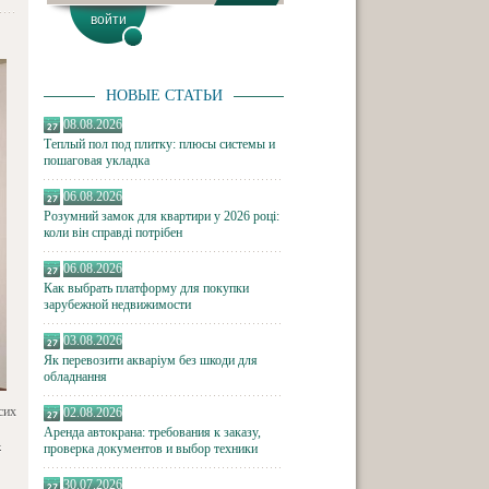
НОВЫЕ СТАТЬИ
08.08.2026
Теплый пол под плитку: плюсы системы и
пошаговая укладка
06.08.2026
Розумний замок для квартири у 2026 році:
коли він справді потрібен
06.08.2026
Как выбрать платформу для покупки
зарубежной недвижимости
03.08.2026
Як перевозити акваріум без шкоди для
обладнання
сих
02.08.2026
Аренда автокрана: требования к заказу,
-
проверка документов и выбор техники
30.07.2026