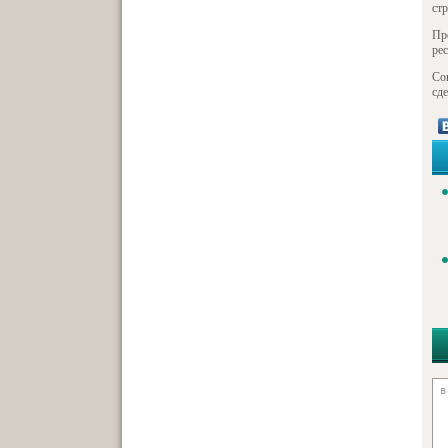
ст
Пр
ре
Со
сд