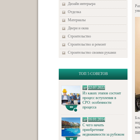
Дизайн интерьера
Ра
ун
Отделка
Материалы
Двери и окна
Строительство
Строительство и ремонт
Строительство своими руками
ТОП 5 СОВЕТОВ
22.07.2022
Из каких этапов состоит
процесс вступления в
СРО: особенности
процесса
Бл
16.01.2014
по
С чего начать
ко
приобретение
ma
недвижимости за рубежом