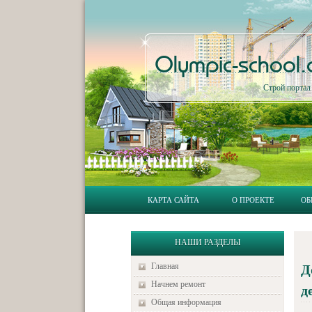
Olympic-school
Строй порта
КАРТА САЙТА
О ПРОЕКТЕ
ОБ
НАШИ РАЗДЕЛЫ
Главная
Д
Начнем ремонт
д
Общая информация