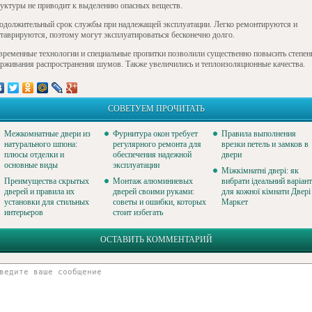
руктуры не приводит к выделению опасных веществ.
одолжительный срок службы при надлежащей эксплуатации. Легко ремонтируются и
ставрируются, поэтому могут эксплуатироваться бесконечно долго.
временные технологии и специальные пропитки позволили существенно повысить степен
ерживания распространения шумов. Также увеличились и теплоизоляционные качества.
СОВЕТУЕМ ПРОЧИТАТЬ
Межкомнатные двери из
Фурнитура окон требует
Правила выполнения
натурального шпона:
регулярного ремонта для
врезки петель и замков в
плюсы отделки и
обеспечения надежной
двери
основные виды
эксплуатации
Міжкімнатні двері: як
Преимущества скрытых
Монтаж алюминиевых
вибрати ідеальний варіант
дверей и правила их
дверей своими руками:
для кожної кімнати Двері
установки для стильных
советы и ошибки, которых
Маркет
интерьеров
стоит избегать
ОСТАВИТЬ КОММЕНТАРИЙ