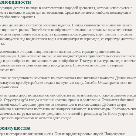
азновидности
одукция делится на виды в соответствии с породой древесины, которая используется в
честве исходного сырья при изготовлении. Среди них имеются наиболее популярные и
стребованные варианты.
мыми дешевыми считаются сосновые изделия. Низкая стоимость позволила им занять
льшую часть рынка. Потребители не обращают внимания на остальные характеристики,
еясь на гарантийные обязательства компаний-производителей, а зря, потому что сосна
формируется под воздействием воды и температурных перепадов, ее структура достаточ
гка.
жкомнатные створки, выпущенные из массива ореха, гораздо лучше сосновых
дификаций. Цена несколько выше, но она подтверждается привлекательностью внешнего
да и разнообразными возможностями по обработке. Текстура и фактура выгодно отличае
еховые детали на фоне остальных пород дерева. Поверхность изящная с узорами
тиеватыми.
ьховые представители замечательно противостоят повышенной влажности. Данное качес
ользуется при обустройстве входа в ванную или сауну, бассейн. Ольха практически не
держит смол.
ни из самых дорогих межкомнатных собратьев изготавливаются с использованием масси
ба. Структура дуба тверда и внешне красива, прочна и долговечна. Отличается большой
ельной массой, хорошим уровнем звукоизоляции и теплоизоляции. Дубовые двери
тойчиво выдерживают постоянно меняющиеся влажность и температуры. Кратковремен
ханические нагрузки также не представляют никакой угрозы для дуба. После ударов на
ерхности практически не остается даже следов.
реимущества
ерные створки экологически чисты. Они не вредят здоровью людей. Повреждение