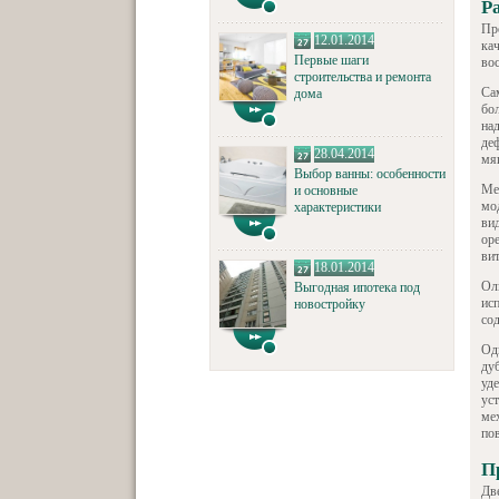
Р
Пр
12.01.2014
ка
Первые шаги
во
строительства и ремонта
Са
дома
бо
над
де
28.04.2014
мя
Выбор ванны: особенности
Ме
и основные
мо
характеристики
ви
ор
ви
18.01.2014
Ол
Выгодная ипотека под
исп
новостройку
со
Од
ду
уд
ус
ме
пов
П
Дв