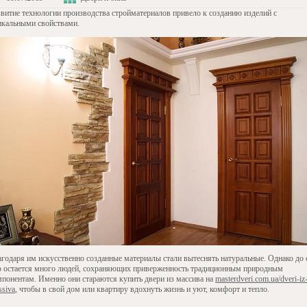
звитие технологии производства стройматериалов привело к созданию изделий с
икальными свойствами.
агодаря им искусственно созданные материалы стали вытеснять натуральные. Однако до 
р остается много людей, сохраняющих приверженность традиционным природным
мпонентам. Именно они стараются купить двери из массива на
masterdveri.com.ua/dveri-iz
ssiva
, чтобы в свой дом или квартиру вдохнуть жизнь и уют, комфорт и тепло.