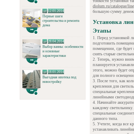
тонкости установки т
diolum.ru/catalogue/line
12.01.2014
большую сумму денеж
Первые шаги
строительства и ремонта
Установка лин
дома
Этапы
Перед установкой л
28.04.2014
подготовить помещени
Выбор ванны: особенности
помещении, где будет
и основные
снять старые светиль
характеристики
Теперь, нужно вним
планируется устанавл
этого, можно будет оп
18.01.2014
для полного освещени
Выгодная ипотека под
После того, как ко
новостройку
крепления для светиль
специальные креплени
линейными светодиод
Начинайте аккуратн
каждому светильнику. 
специальные соединит
данного типа.
Учтите, когда все 
устанавливать линейн