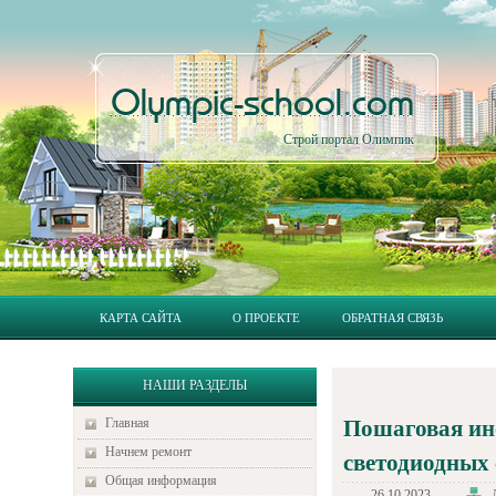
Olympic-school.com
Строй портал Олимпик
КАРТА САЙТА
О ПРОЕКТЕ
ОБРАТНАЯ СВЯЗЬ
НАШИ РАЗДЕЛЫ
Главная
Пошаговая ин
Начнем ремонт
светодиодных
Общая информация
26.10.2023