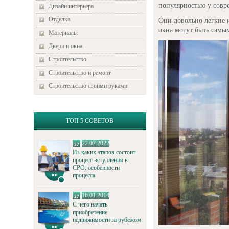
популярностью у совр
Дизайн интерьера
Отделка
Они довольно легкие 
окна могут быть самы
Материалы
Двери и окна
Строительство
Строительство и ремонт
Строительство своими руками
ТОП 5 СОВЕТОВ
22.07.2022
Из каких этапов состоит
процесс вступления в
СРО: особенности
процесса
16.01.2014
С чего начать
приобретение
недвижимости за рубежом