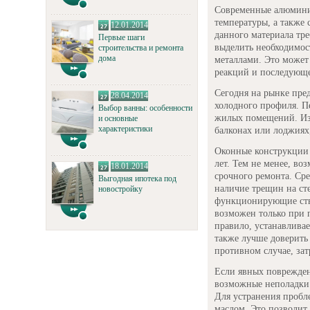
Современные алюминие
температуры, а также
12.01.2014
данного материала тре
Первые шаги
выделить необходимос
строительства и ремонта
дома
металлами. Это может
реакций и последующе
Сегодня на рынке пре
28.04.2014
холодного профиля. П
Выбор ванны: особенности
жилых помещений. Из
и основные
характеристики
балконах или лоджиях,
Оконные конструкции 
лет. Тем не менее, в
18.01.2014
срочного ремонта. Ср
Выгодная ипотека под
наличие трещин на сте
новостройку
функционирующие ств
возможен только при 
правило, устанавлива
также лучше доверить
противном случае, зат
Если явных поврежден
возможные неполадки 
Для устранения проб
маслом. Это позволит 