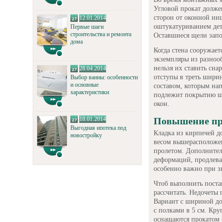
Угловой прокат долже
сторон от оконной ни
12.01.2014
оштукатуриванием дет
Первые шаги
строительства и ремонта
Оставшиеся щели запо
дома
Когда стена сооружае
экземпляры из разноо
нельзя их ставить сна
28.04.2014
отступы в треть шири
Выбор ванны: особенности
и основные
составом, которым на
характеристики
подлежит покрытию шт
окон.
18.01.2014
Повышение пр
Выгодная ипотека под
Кладка из кирпичей д
новостройку
весом вышерасположен
пролетом. Дополнител
деформаций, продлева
особенно важно при з
Чтоб выполнить поста
рассчитать. Недочеты
Вариант с шириной до
с полками в 5 см. Кр
оснащаются прокатом 