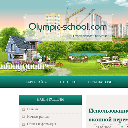
Olympic-school.com
Строй портал Олимпик
КАРТА САЙТА
О ПРОЕКТЕ
ОБРАТНАЯ СВЯЗЬ
НАШИ РАЗДЕЛЫ
Главная
Использование
Начнем ремонт
оконной пере
Общая информация
03.07.2020