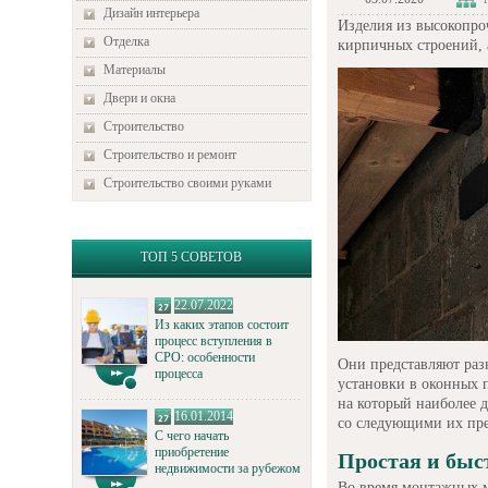
Дизайн интерьера
Изделия из высокопро
Отделка
кирпичных строений, а
Материалы
Двери и окна
Строительство
Строительство и ремонт
Строительство своими руками
ТОП 5 СОВЕТОВ
22.07.2022
Из каких этапов состоит
процесс вступления в
СРО: особенности
Они представляют раз
процесса
установки в оконных 
на который наиболее 
16.01.2014
со следующими их пр
С чего начать
приобретение
Простая и быс
недвижимости за рубежом
Во время монтажных 