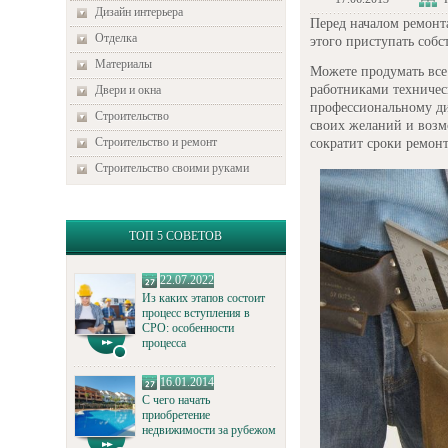
Дизайн интерьера
Перед началом ремонт
Отделка
этого приступать собс
Материалы
Можете продумать все
работниками техничес
Двери и окна
профессиональному ди
Строительство
своих желаний и возм
Строительство и ремонт
сократит сроки ремонт
Строительство своими руками
ТОП 5 СОВЕТОВ
22.07.2022
Из каких этапов состоит
процесс вступления в
СРО: особенности
процесса
16.01.2014
С чего начать
приобретение
недвижимости за рубежом