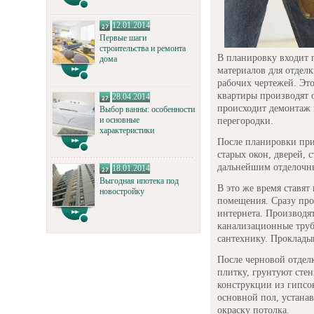
12.01.2014
Первые шаги
строительства и ремонта
В планировку входит 
дома
материалов для отделк
рабочих чертежей. Эт
квартиры производят о
28.04.2014
происходит демонтаж 
Выбор ванны: особенности
и основные
перегородки.
характеристики
После планировки при
старых окон, дверей, 
дальнейшим отделочны
18.01.2014
Выгодная ипотека под
В это же время ставят
новостройку
помещения. Сразу про
интернета. Производя
канализационные труб
сантехнику. Проклады
После черновой отдел
плитку, грунтуют сте
конструкции из гипсо
основной пол, устана
окраску потолка.