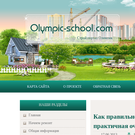
Olympic-school.com
Строй портал Олимпик
КАРТА САЙТА
О ПРОЕКТЕ
ОБРАТНАЯ СВЯЗЬ
НАШИ РАЗДЕЛЫ
Главная
Как правильн
Начнем ремонт
практичная оч
Общая информация
17.06.2013