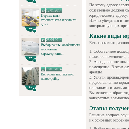
По этому адресу зарег
обязательно должен бы
12.01.2014
юридическому адресу, 
Первые шаги
строительства и ремонта
Важно убедиться в том
дома
контролирующих орга
Какие виды юр
28.04.2014
Есть несколько разнов
Выбор ванны: особенности
и основные
Собственное помеще
характеристики
нежилое помещение, в
Арендованное поме
помещение. В этом слу
18.01.2014
аренды.
Выгодная ипотека под
Услуги провайдеров
новостройку
предоставлению юридич
стартапами и малыми 
Вы можете выбрать то
конкретные возможнос
Этапы получен
Решение вопроса осущ
их основных особенно
Выбор помещения. О