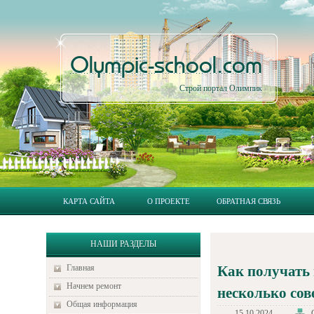
Olympic-school.com
Строй портал Олимпик
КАРТА САЙТА
О ПРОЕКТЕ
ОБРАТНАЯ СВЯЗЬ
НАШИ РАЗДЕЛЫ
Главная
Как получать 
Начнем ремонт
несколько сов
Общая информация
15.10.2024