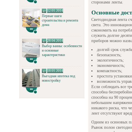
сторонами ленты.
12.01.2014
Основные дос
Первые шаги
Светодиодная лента с
строительства и ремонта
света. Это инновацио
дома
сэкономить на потребл
служить долгие десят
приборов можно назва
28.04.2014
Выбор ванны: особенности
долгий срок служб
и основные
безопасность;
характеристики
экологичность;
экономичность;
компактность;
18.01.2014
простота установки
Выгодная ипотека под
новостройку
возможность управл
Если соблюдать все тр
способна бесперебойно
способна на 90 процен
небольшим напряжение
никакого риска, что ч
лент отсутствуют вред
Одним из осиновых п
Рынок полон светодио