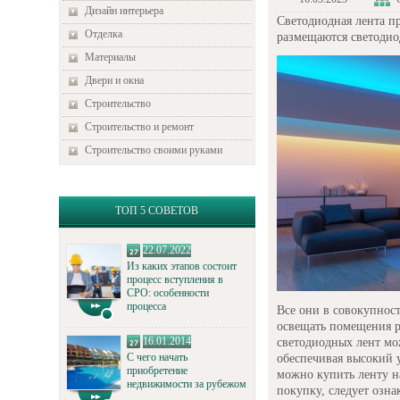
Дизайн интерьера
Светодиодная лента пр
Отделка
размещаются светодио
Материалы
Двери и окна
Строительство
Строительство и ремонт
Строительство своими руками
ТОП 5 СОВЕТОВ
22.07.2022
Из каких этапов состоит
процесс вступления в
СРО: особенности
процесса
Все они в совокупнос
освещать помещения р
16.01.2014
светодиодных лент мо
С чего начать
обеспечивая высокий 
приобретение
можно купить ленту 
недвижимости за рубежом
покупку, следует озн