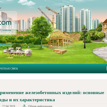
.com
л Олимпик
РАТНАЯ СВЯЗЬ
рименение железобетонных изделий: основные
иды и их характеристика
22.04.2019
Общая информация