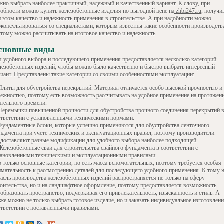
жно выбрать наиболее практичный, надежный и качественный вариант. К слову, при
добности можно купить железобетонные изделия по выгодной цене на
zhbi247.ru
, получи
и этом качество и надежность применения в строительстве. А при надобности можно
оконсультироваться со специалистами, которым известны такие особенности производств
этому можно рассчитывать на итоговое качество и надежность.
сновные виды
я удобного выбора и последующего применения предоставляется несколько категорий
лезобетонных изделий, чтобы можно было качественно и быстро выбрать интересный
риант. Представлены такие категории со своими особенностями эксплуатации:
Плиты для обустройства перекрытий. Материал отличается особо высокой прочностью и
дежностью, поэтому есть возможность рассчитывать на удобное применение на протяжен
ительного времени.
Перемычки повышенной прочности для обустройства прочного соединения перекрытий 
ответствии с установленными техническими нормами.
Фундаментные блоки, которые успешно применяются для обустройства ленточного
ндамента при учете технических и эксплуатационных правил, поэтому производители
едоставляют разные модификации для удобного выбора наиболее подходящей.
Железобетонные сваи для строительства свайного фундамента в соответствии с
тановленными техническими и эксплуатационными правилами.
о только основные категории, но есть масса вспомогательных, поэтому требуется особая
имательность к рассмотрению деталей для последующего удобного применения. К тому 
расль производства железобетонных изделий распространяется не только на сферу
роительства, но и на ландшафтное оформление, поэтому предоставляется возможность
образовать пространство, подчеркивая его привлекательность, изысканность и стиль. А
же можно не только выбрать готовое изделие, но и заказать индивидуальное изготовлени
ответствии с поставленными правилами.