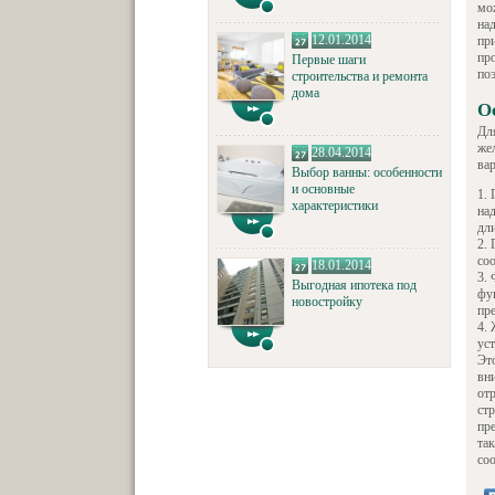
мо
на
12.01.2014
пр
пр
Первые шаги
по
строительства и ремонта
дома
О
Дл
же
28.04.2014
ва
Выбор ванны: особенности
и основные
характеристики
на
дл
со
18.01.2014
Выгодная ипотека под
фу
новостройку
пр
ус
Эт
вн
от
ст
пре
так
со