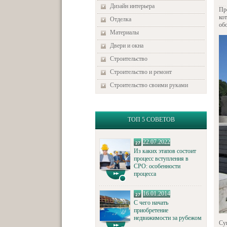
Дизайн интерьера
Пр
кот
Отделка
об
Материалы
Двери и окна
Строительство
Строительство и ремонт
Строительство своими руками
ТОП 5 СОВЕТОВ
22.07.2022
Из каких этапов состоит
процесс вступления в
СРО: особенности
процесса
16.01.2014
С чего начать
приобретение
недвижимости за рубежом
Су