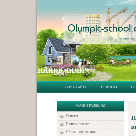
Olympic-school
Строй порта
КАРТА САЙТА
О ПРОЕКТЕ
ОБ
НАШИ РАЗДЕЛЫ
Главная
П
Начнем ремонт
в
Общая информация