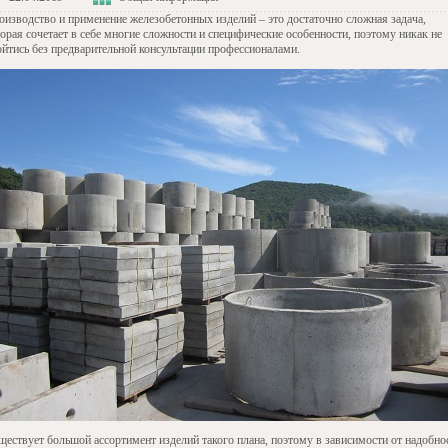
оизводство и применение железобетонных изделий – это достаточно сложная задача,
орая сочетает в себе многие сложности и специфические особенности, поэтому никак не
ойтись без предварительной консультации профессионалами.
ществует большой ассортимент изделий такого плана, поэтому в зависимости от надобно