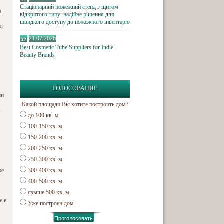
Стаціонарний пожежний стенд з щитом
в
відкритого типу: надійне рішення для
швидкого доступу до пожежного інвентарю
а,
21.07.2026
Best Cosmetic Tube Suppliers for Indie
Beauty Brands
ГОЛОСОВАНИЕ
ии
Какой площади Вы хотите построить дом?
в
до 100 кв. м
100-150 кв. м
150-200 кв. м
200-250 кв. м
250-300 кв. м
же
300-400 кв. м
400-500 кв. м
свыше 500 кв. м
е в
Уже построен дом