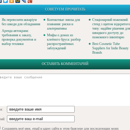
СОВЕТУЕМ ПРОЧИТАТЬ
Як перевозити акваріум
Контактные линзы для
Стаціонарний пожежний
без шкоди для обладнання
плавания: риски и
стенд з щитом відкритого
альтернативы
типу: надійне рішення дл
Аренда автокрана:
швидкого доступу до
требования к заказу,
Мифы о домах из
пожежного інвентарю
проверка документов и
клеёного бруса: разбор
выбор техники
распространённых
Best Cosmetic Tube
заблуждений
Suppliers for Indie Beauty
Brands
ОСТАВИТЬ КОММЕНТАРИЙ
я:
ail:
Сохранить моё имя, email и адрес сайта в этом браузере для последующих моих