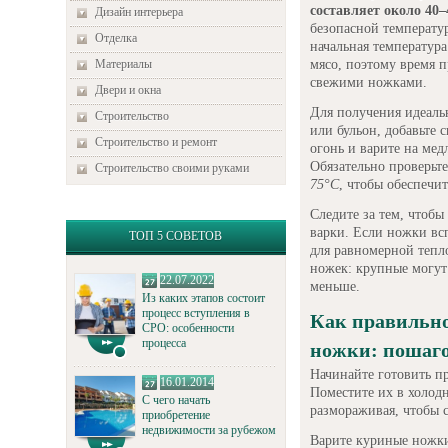
составляет около 40
Дизайн интерьера
безопасной температур
Отделка
начальная температура
мясо, поэтому время 
Материалы
свежими ножками.
Двери и окна
Для получения идеаль
Строительство
или бульон, добавьте 
Строительство и ремонт
огонь и варите на мед
Обязательно проверьт
Строительство своими руками
75°C
, чтобы обеспечит
Следите за тем, чтоб
варки. Если ножки вс
ТОП 5 СОВЕТОВ
для равномерной тепло
ножек: крупные могут
22.07.2022
меньше.
Из каких этапов состоит
процесс вступления в
Как правильн
СРО: особенности
процесса
ножки: пошаг
Начинайте готовить п
16.01.2014
Поместите их в холод
С чего начать
размораживая, чтобы с
приобретение
недвижимости за рубежом
Варите куриные ножки 