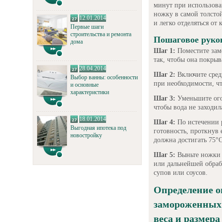
минут при использова
ножку в самой толстой
12.01.2014
и легко отделяться от 
Первые шаги
строительства и ремонта
Пошаговое руко
дома
Шаг 1:
Поместите зам
так, чтобы она покрыв
28.04.2014
Шаг 2:
Включите средн
Выбор ванны: особенности
при необходимости, ч
и основные
характеристики
Шаг 3:
Уменьшите ого
чтобы вода не заходил
18.01.2014
Шаг 4:
По истечении 
Выгодная ипотека под
готовность, проткнув 
новостройку
должна достигать 75°C
Шаг 5:
Выньте ножки и
или дальнейшей обраб
супов или соусов.
Определение о
замороженных 
веса и размера