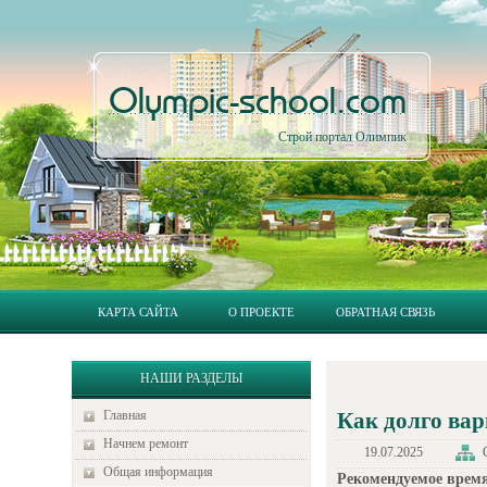
Olympic-school.com
Строй портал Олимпик
КАРТА САЙТА
О ПРОЕКТЕ
ОБРАТНАЯ СВЯЗЬ
НАШИ РАЗДЕЛЫ
Главная
Как долго ва
Начнем ремонт
19.07.2025
Общая информация
Рекомендуемое врем