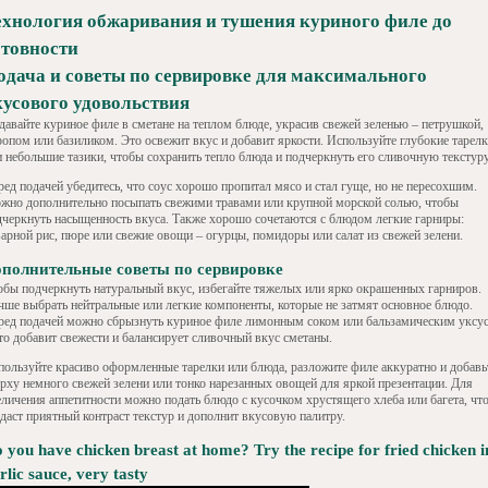
ехнология обжаривания и тушения куриного филе до
отовности
одача и советы по сервировке для максимального
кусового удовольствия
давайте куриное филе в сметане на теплом блюде, украсив свежей зеленью – петрушкой,
ропом или базиликом. Это освежит вкус и добавит яркости. Используйте глубокие тарел
и небольшие тазики, чтобы сохранить тепло блюда и подчеркнуть его сливочную текстуру
ред подачей убедитесь, что соус хорошо пропитал мясо и стал гуще, но не пересохшим.
жно дополнительно посыпать свежими травами или крупной морской солью, чтобы
дчеркнуть насыщенность вкуса. Также хорошо сочетаются с блюдом легкие гарниры:
варной рис, пюре или свежие овощи – огурцы, помидоры или салат из свежей зелени.
полнительные советы по сервировке
обы подчеркнуть натуральный вкус, избегайте тяжелых или ярко окрашенных гарниров.
чше выбрать нейтральные или легкие компоненты, которые не затмят основное блюдо.
ред подачей можно сбрызнуть куриное филе лимонным соком или бальзамическим уксу
это добавит свежести и балансирует сливочный вкус сметаны.
пользуйте красиво оформленные тарелки или блюда, разложите филе аккуратно и добавь
ерху немного свежей зелени или тонко нарезанных овощей для яркой презентации. Для
еличения аппетитности можно подать блюдо с кусочком хрустящего хлеба или багета, чт
здаст приятный контраст текстур и дополнит вкусовую палитру.
 you have chicken breast at home? Try the recipe for fried chicken i
rlic sauce, very tasty