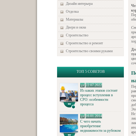
Дизайн интерьера
Чт
ку
Отделка
Пе
Материалы
об
Двери и окна
Ст
пр
Строительство
ар
хо
Строительство и ремонт
Дл
Строительство своими руками
ту
цве
со
ТОП 5 СОВЕТОВ
П
н
22.07.2022
Пе
Из каких этапов состоит
ра
процесс вступления в
пр
СРО: особенности
сме
процесса
доб
Эт
Не
16.01.2014
ли
С чего начать
ли
приобретение
ит
недвижимости за рубежом
ар