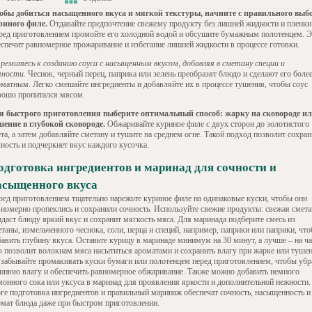
обы добиться насыщенного вкуса и мягкой текстуры, начните с правильного выб
риного филе.
Отдавайте предпочтение свежему продукту без лишней жидкости и пленки
ред приготовлением промойте его холодной водой и обсушите бумажным полотенцем. Э
еспечит равномерное прожаривание и избегание лишней жидкости в процессе готовки.
ремитесь к созданию соуса с насыщенным вкусом, добавляя в сметану специи и
яности.
Чеснок, черный перец, паприка или зелень преобразят блюдо и сделают его боле
оматным. Легко смешайте ингредиенты и добавляйте их в процессе тушения, чтобы соус
рошо пропитался мясом.
я быстрого приготовления выберите оптимальный способ: жарку на сковороде и
шение в глубокой сковороде.
Обжаривайте куриное филе с двух сторон до золотистого
та, а затем добавляйте сметану и тушите на среднем огне. Такой подход позволит сохран
чность и подчеркнет вкус каждого кусочка.
одготовка ингредиентов и маринад для сочности и
асыщенного вкуса
ред приготовлением тщательно нарежьте куриное филе на одинаковые куски, чтобы они
вномерно пропеклись и сохранили сочность. Используйте свежие продукты: свежая смета
идаст блюду яркий вкус и сохранит мягкость мяса. Для маринада подберите смесь из
таны, измельченного чеснока, соли, перца и специй, например, паприки или паприки, чт
авить глубину вкуса. Оставьте курицу в маринаде минимум на 30 минут, а лучше – на ча
о позволит волокнам мяса насытиться ароматами и сохранить влагу при жарке или тушен
 забывайте промакивать куски бумаги или полотенцем перед приготовлением, чтобы убр
шнюю влагу и обеспечить равномерное обжаривание. Также можно добавить немного
монного сока или уксуса в маринад для проявления яркости и дополнительной нежности.
оге подготовка ингредиентов и правильный маринаж обеспечат сочность, насыщенность и
омат блюда даже при быстром приготовлении.