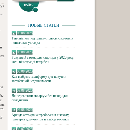
ора
.
то
НОВЫЕ СТАТЬИ
е
08.08.2026
Теплый пол под плитку: плюсы системы и
пошаговая укладка
ли
06.08.2026
ить
Розумний замок для квартири у 2026 році:
коли він справді потрібен
06.08.2026
Как выбрать платформу для покупки
зарубежной недвижимости
на
03.08.2026
обы
Як перевозити акваріум без шкоди для
с.
обладнання
ии.
ать
02.08.2026
Аренда автокрана: требования к заказу,
 В
проверка документов и выбор техники
30.07.2026