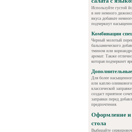
салата с язык
Используйте густой йо
в нее немного дижонск
вкуса добавьте немног
подчеркнут насыщенно
Комбинации спе
Черный молотый перец
бальзамического добав
тмином или кориандро
аромат. Также отлично
которая подчеркнет яр
Дополнительные
Для более насыщенног
или каплю оливкового
классической заправке
создаст приятное соче
заправки перед добавл
предпочтения.
Оформление и 
стола
Выбирайте сервировоч