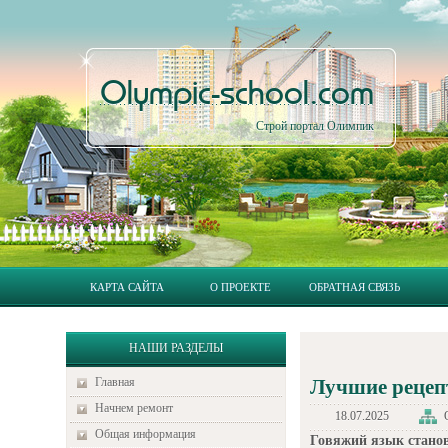
Olympic-school.com
Строй портал Олимпик
КАРТА САЙТА
О ПРОЕКТЕ
ОБРАТНАЯ СВЯЗЬ
НАШИ РАЗДЕЛЫ
Главная
Лучшие рецеп
Начнем ремонт
18.07.2025
Общая информация
Говяжий язык станов