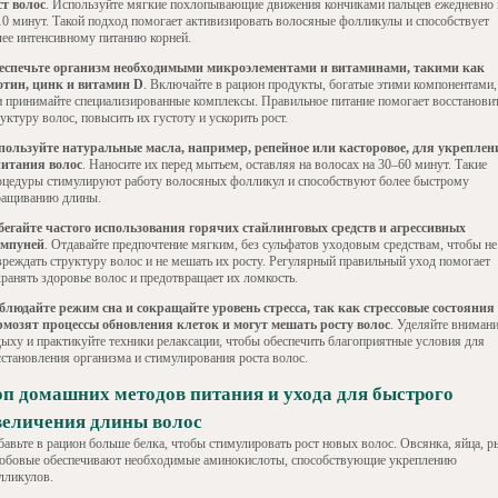
ст волос
. Используйте мягкие похлопывающие движения кончиками пальцев ежедневно 
10 минут. Такой подход помогает активизировать волосяные фолликулы и способствует
лее интенсивному питанию корней.
еспечьте организм необходимыми микроэлементами и витаминами, такими как
отин, цинк и витамин D
. Включайте в рацион продукты, богатые этими компонентами,
и принимайте специализированные комплексы. Правильное питание помогает восстанови
уктуру волос, повысить их густоту и ускорить рост.
пользуйте натуральные масла, например, репейное или касторовое, для укреплен
питания волос
. Наносите их перед мытьем, оставляя на волосах на 30–60 минут. Такие
оцедуры стимулируют работу волосяных фолликул и способствуют более быстрому
ращиванию длины.
бегайте частого использования горячих стайлинговых средств и агрессивных
мпуней
. Отдавайте предпочтение мягким, без сульфатов уходовым средствам, чтобы не
вреждать структуру волос и не мешать их росту. Регулярный правильный уход помогает
хранять здоровье волос и предотвращает их ломкость.
блюдайте режим сна и сокращайте уровень стресса, так как стрессовые состояния
рмозят процессы обновления клеток и могут мешать росту волос
. Уделяйте вниман
дыху и практикуйте техники релаксации, чтобы обеспечить благоприятные условия для
сстановления организма и стимулирования роста волос.
оп домашних методов питания и ухода для быстрого
величения длины волос
бавьте в рацион больше белка, чтобы стимулировать рост новых волос. Овсянка, яйца, р
бобовые обеспечивают необходимые аминокислоты, способствующие укреплению
лликулов.