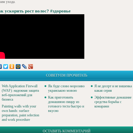
жим ухода.
к ускорить рост волос? #здоровье
СОВЕТУЕМ ПРОЧИТАТЬ
Web Application Firewall
Як буде слово морозиво
Я не десерт и не вишенка
(WAF): надежная защита
укранською мовою
какая серия
веб-приложений для
Как приготовить
Эффективные домашние
бизнеса
домашнюю пиццу из
средства борьбы с
Painting walls with your
готового теста быстро и
комарами
own hands: surface
вкусно
preparation, paint selection
and work procedure
ОСТАВИТЬ КОММЕНТАРИЙ