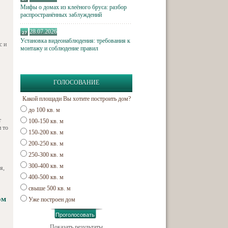
Мифы о домах из клеёного бруса: разбор
распространённых заблуждений
28.07.2026
Установка видеонаблюдения: требования к
с и
монтажу и соблюдение правил
ГОЛОСОВАНИЕ
Какой площади Вы хотите построить дом?
до 100 кв. м
т
100-150 кв. м
и то
150-200 кв. м
200-250 кв. м
250-300 кв. м
300-400 кв. м
я,
400-500 кв. м
свыше 500 кв. м
ом
Уже построен дом
Показать результаты