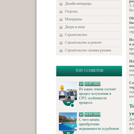
ро
Дизайн интерьера
5–
бо
Отделка
Об
Материалы
би
Двери и окна
ил
стр
Строительство
Ис
Строительство и ремонт
и 
пр
Строительство своими руками
на
Из
ша
по
ТОП 5 СОВЕТОВ
со
Со
22.07.2022
то
Из каких этапов состоит
от
процесс вступления в
во
СРО: особенности
процесса
Т
у
16.01.2014
До
С чего начать
и 
приобретение
фо
недвижимости за рубежом