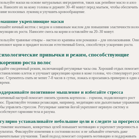
пользуйте маски на основе натуральных ингредиентов, таких как репейное масло и алоэ
ра. Наносите их на кожу головы и держите 30–40 минут перед мытьем, чтобы обеспечить
тание волосяных луковиц и улучшить кровообращение.
омашние укрепляющие маски
ешайте яичный желток с медом и оливковым маслом для повышения эластичности воло
муляции их роста. Наносите смесь на корни и оставляйте на 20–30 минут.
пользуйте травяные отвары – настои из крапивы или ромашки – для ополаскивания. Они
репляют корни и придают волосам естественный блеск, способствуя ускорению роста.
сихологические привычки и режим, способствующие
скорению роста волос
здайте ежедневный режим, включающий регулярные часы сна. Хороший отдых помогает
сстановлению клеток и улучшает циркуляцию крови в коже головы, что стимулирует рос
ос. Стремитесь спать не менее 7-8 часов в сутки, ложась и просыпаясь примерно в одно 
 время.
ддерживайте позитивное мышление и избегайте стресса
зитивный настрой помогает снизить уровень кортизола – гормона, подавляющего рост
лос. Практикуйте техники релаксации, например, медитацию или дыхательные упражнени
обы управлять стрессом. Регулярные занятия йогой укрепляют нервную систему и
особствуют гармонии тела и разума.
гулярно устанавливайте небольшие цели и следите за прогресс
стижение маленьких, конкретных целей повышает мотивацию и укрепляет уверенность в
зультатах. Фиксируйте изменения в состоянии волос и не забывайте отмечать даже
значительные улучшения. Такой подход помогает сохранять мотивацию и поддерживать