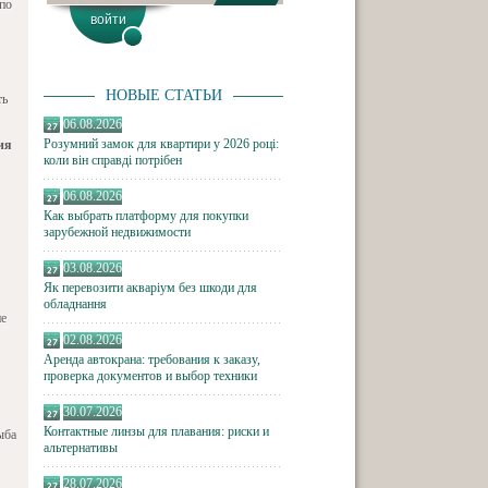
по
НОВЫЕ СТАТЬИ
ть
06.08.2026
Розумний замок для квартири у 2026 році:
ия
коли він справді потрібен
06.08.2026
Как выбрать платформу для покупки
зарубежной недвижимости
03.08.2026
Як перевозити акваріум без шкоди для
обладнання
ие
02.08.2026
Аренда автокрана: требования к заказу,
проверка документов и выбор техники
30.07.2026
Контактные линзы для плавания: риски и
ыба
альтернативы
28.07.2026