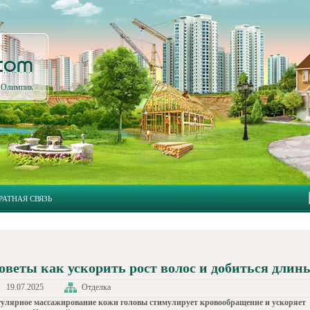
.com
л Олимпик
РАТНАЯ СВЯЗЬ
оветы как ускорить рост волос и добиться длин
19.07.2025
Отделка
гулярное массажирование кожи головы стимулирует кровообращение и ускоряет