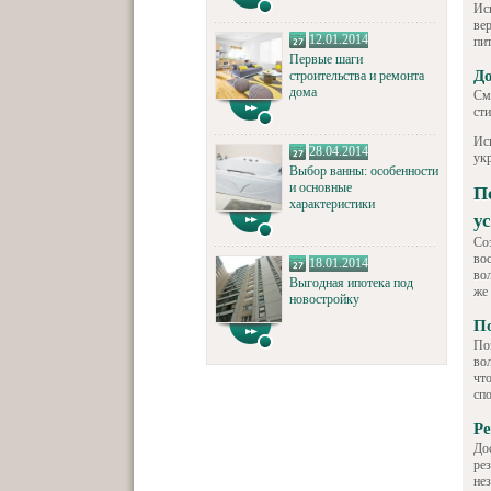
Ис
ве
12.01.2014
пи
Первые шаги
Д
строительства и ремонта
дома
См
сти
Ис
28.04.2014
ук
Выбор ванны: особенности
и основные
П
характеристики
у
Со
во
18.01.2014
вол
Выгодная ипотека под
же
новостройку
По
По
во
чт
сп
Ре
До
ре
не