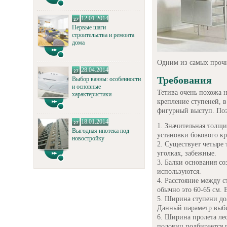
12.01.2014
Первые шаги
строительства и ремонта
дома
Одним из самых проч
28.04.2014
Требования
Выбор ванны: особенности
и основные
Тетива очень похожа н
характеристики
крепление ступеней, в
фигурный выступ. Поэ
18.01.2014
Значительная толщи
Выгодная ипотека под
установки бокового к
новостройку
Существует четыре 
уголках, забежные.
Балки основания со
используются.
Расстояние между с
обычно это 60-65 см.
Ширина ступени дол
Данный параметр выби
Ширина пролета лес
половиц подбирается 