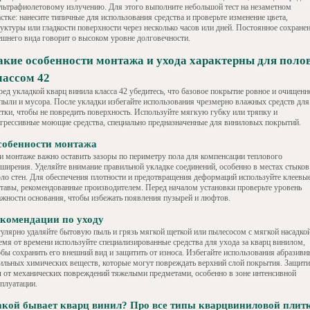
ультрафиолетовому излучению. Для этого выполните небольшой тест на незаметном
стке: нанесите типичные для использования средства и проверьте изменение цвета,
руктуры или гладкости поверхности через несколько часов или дней. Постоянное сохране
ешнего вида говорит о высоком уровне долговечности.
акие особенности монтажа и ухода характерны для полов
лассом 42
ред укладкой кварц винила класса 42 убедитесь, что базовое покрытие ровное и очищенн
 пыли и мусора. После укладки избегайте использования чрезмерно влажных средств для
стки, чтобы не повредить поверхность. Используйте мягкую губку или тряпку и
агрессивные моющие средства, специально предназначенные для виниловых покрытий.
собенности монтажа
и монтаже важно оставить зазоры по периметру пола для компенсации теплового
сширения. Уделяйте внимание правильной укладке соединений, особенно в местах стыков
оло стен. Для обеспечения плотности и предотвращения деформаций используйте клеевы
ставы, рекомендованные производителем. Перед началом установки проверьте уровень
ажности основания, чтобы избежать появления пузырей и люфтов.
комендации по уходу
гулярно удаляйте бытовую пыль и грязь мягкой щеткой или пылесосом с мягкой насадкой
емя от времени используйте специализированные средства для ухода за кварц винилом,
обы сохранить его внешний вид и защитить от износа. Избегайте использования абразив
сильных химических веществ, которые могут повреждать верхний слой покрытия. Защити
л от механических повреждений тяжелыми предметами, особенно в зоне интенсивной
сплуатации.
кой бывает кварц винил? Про все типы кварцвиниловой плит