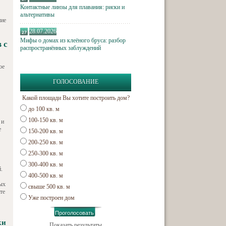
Контактные линзы для плавания: риски и
альтернативы
ние
28.07.2026
Мифы о домах из клеёного бруса: разбор
 с
распространённых заблуждений
ое
ГОЛОСОВАНИЕ
Какой площади Вы хотите построить дом?
до 100 кв. м
100-150 кв. м
 и
е
150-200 кв. м
200-250 кв. м
250-300 кв. м
300-400 кв. м
.
400-500 кв. м
ных
свыше 500 кв. м
те
Уже построен дом
ки
Показать результаты