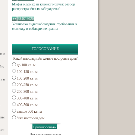
Мифы о домах из клеёного бруса: разбор
распространённых заблуждений
28.07.2026
о
Установка видеонаблюдения: требования к
монтажу и соблюдение правил
ГОЛОСОВАНИЕ
я и
Какой площади Вы хотите построить дом?
до 100 кв. м
йте
100-150 кв. м
150-200 кв. м
ь и
200-250 кв. м
250-300 кв. м
300-400 кв. м
–
400-500 кв. м
свыше 500 кв. м
 вы
Уже построен дом
вки
Показать результаты