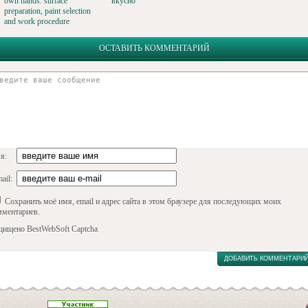
own hands: surface
вкусно
preparation, paint selection
and work procedure
ОСТАВИТЬ КОММЕНТАРИЙ
я:
ail:
Сохранить моё имя, email и адрес сайта в этом браузере для последующих моих
мментариев.
щищено BestWebSoft Captcha