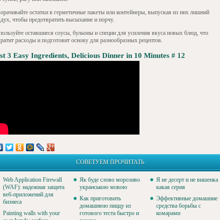
ворачивайте остатки в герметичные пакеты или контейнеры, выпуская из них лишний
здух, чтобы предотвратить высыхание и порчу.
пользуйте оставшиеся соусы, бульоны и специи для усиления вкуса новых блюд, что
кратит расходы и подготовит основу для разнообразных рецептов.
st 3 Easy Ingredients, Delicious Dinner in 10 Minutes # 12
СОВЕТУЕМ ПРОЧИТАТЬ
Web Application Firewall
Як буде слово морозиво
Я не десерт и не вишенка
(WAF): надежная защита
укранською мовою
какая серия
веб-приложений для
Как приготовить
Эффективные домашние
бизнеса
домашнюю пиццу из
средства борьбы с
Painting walls with your
готового теста быстро и
комарами