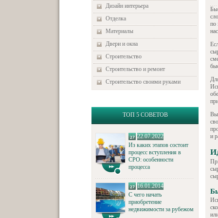
Дизайн интерьера
Бы
сл
Отделка
по
Материалы
на
Двери и окна
Есл
сыр
Строительство
см
бы
Строительство и ремонт
Дл
Строительство своими руками
Ис
обе
при
Вы
ТОП 5 СОВЕТОВ
св
пр
22.07.2022
и р
Из каких этапов состоит
И
процесс вступления в
СРО: особенности
Пр
процесса
сы
сыр
16.01.2014
Б
С чего начать
Ис
приобретение
ск
недвижимости за рубежом
ил