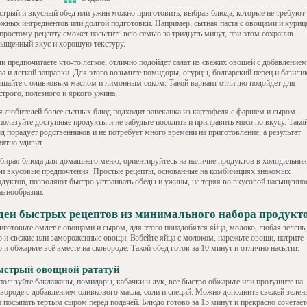
стрый и вкусный обед или ужин можно приготовить, выбрав блюда, которые не требуют
ожных ингредиентов или долгой подготовки. Например, сытная паста с овощами и куриц
 простому рецепту сможет насытить всю семью за тридцать минут, при этом сохранив
сыщенный вкус и хорошую текстуру.
и предпочитаете что-то легкое, отлично подойдет салат из свежих овощей с добавлением
а и легкой заправки. Для этого возьмите помидоры, огурцы, болгарский перец и базилик
ешайте с оливковым маслом и лимонным соком. Такой вариант отлично подойдет для
строго, полезного и яркого ужина.
я любителей более сытных блюд подходит запеканка из картофеля с фаршем и сыром.
пользуйте доступные продукты и не забудьте посолить и приправить мясо по вкусу. Тако
д порадует родственников и не потребует много времени на приготовление, а результат
ятно удивит.
бирая блюда для домашнего меню, ориентируйтесь на наличие продуктов в холодильник
ои вкусовые предпочтения. Простые рецепты, основанные на комбинациях знакомых
одуктов, позволяют быстро устраивать обеды и ужины, не теряя во вкусовой насыщенно
азнообразии.
деи быстрых рецептов из минимального набора продукт
иготовьте омлет с овощами и сыром, для этого понадобятся яйца, молоко, любая зелень,
р и свежие или замороженные овощи. Взбейте яйца с молоком, нарежьте овощи, натрите
 и обжарьте всё вместе на сковороде. Такой обед готов за 10 минут и отлично насытит.
ыстрый овощной рататуй
пользуйте баклажаны, помидоры, кабачки и лук, все быстро обжарьте или протушите на
овороде с добавлением оливкового масла, соли и специй. Можно дополнить свежей зеле
и посыпать тертым сыром перед подачей. Блюдо готово за 15 минут и прекрасно сочетает