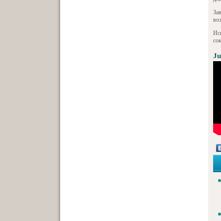
За
во
Ис
со
Ju