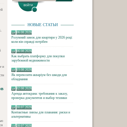
ей
НОВЫЕ СТАТЬИ
,
06.08.2026
Розумний замок для квартири у 2026 році:
коли він справді потрібен
й
06.08.2026
Как выбрать платформу для покупки
зарубежной недвижимости
е и
03.08.2026
Як перевозити акваріум без шкоди для
сти
обладнання
ов
02.08.2026
Аренда автокрана: требования к заказу,
проверка документов и выбор техники
30.07.2026
Контактные линзы для плавания: риски и
альтернативы
нью
ся
28.07.2026