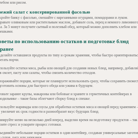
хлебом или рисом.
ежий салат с консервированной фасолью
кройте банку с фасолью, смешайте с нарезанными огурцами, помидорами и луком.
правьте оливковым или растительным маслом, добавьте соль, перец и немного лимонног
ка. За 5 минут получите сытный и полезный обед, который можно дополнить хлебом или
пешками.
оветы по использованию остатков и подготовке блюд
аранее
зделяйте оставшиеся продукты по типу и срокам хранения, чтобы быстро ориентироватьс
егать порчи.
пользуйте остатки мяса, рыбы или овощей для создания новых блюд, например, добавля
в омлет, пасту или салаты, чтобы снизить количество отходов.
ораживайте порции, которые не планируете использовать сразу, чтобы сохранить свежест
дготовить основы для быстрого обеда или ужина в будущем.
товьте заранее крупы, макароны или бобовые и храните в герметичных контейнерах в
лодильнике – такие базы облегчают сборку блюд в спешке.
пользуйте маринады или соусы для обработки остатков мяса и овощей перед хранением 
о увеличит их срок годности и разнообразит вкус будущих блюд.
анируйте меню на несколько дней вперед, выделяя время на подготовку продуктов – так
зите стресс и ускорите процесс готовки.
ъединяйте небольшие порции остатков в один контейнер, создавая универсальные загото
 супов, рагу или запеканок.