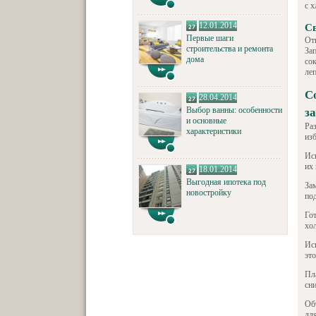
с 
12.01.2014
Св
Первые шаги
От
строительства и ремонта
За
дома
со
ле
С
28.04.2014
Выбор ванны: особенности
з
и основные
Ра
характеристики
изб
Ис
их 
18.01.2014
Выгодная ипотека под
Зам
новостройку
по
Го
хо
Ис
эт
Пл
сни
Об
для