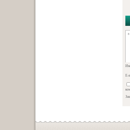
Им
E-m
ко
За