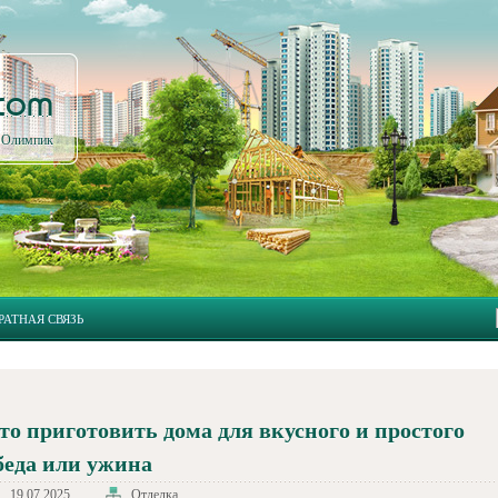
.com
л Олимпик
РАТНАЯ СВЯЗЬ
то приготовить дома для вкусного и простого
беда или ужина
19.07.2025
Отделка