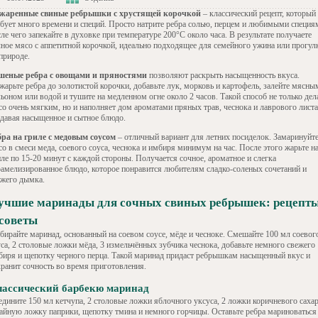
жаренные свиные ребрышки с хрустящей корочкой
– классический рецепт, который
ебует много времени и специй. Просто натрите ребра солью, перцем и любимыми специя
ле чего запекайте в духовке при температуре 200°C около часа. В результате получаете
чное мясо с аппетитной корочкой, идеально подходящее для семейного ужина или прогул
природе.
шеные ребра с овощами и пряностями
позволяют раскрыть насыщенность вкуса.
жарьте ребра до золотистой корочки, добавьте лук, морковь и картофель, залейте мясны
ьоном или водой и тушите на медленном огне около 2 часов. Такой способ не только дел
со очень мягким, но и наполняет дом ароматами пряных трав, чеснока и лаврового листа
здавая насыщенное и сытное блюдо.
бра на гриле с медовым соусом
– отличный вариант для летних посиделок. Замаринуйт
о в смеси меда, соевого соуса, чеснока и имбиря минимум на час. После этого жарьте н
ле по 15-20 минут с каждой стороны. Получается сочное, ароматное и слегка
рамелизированное блюдо, которое понравится любителям сладко-соленых сочетаний и
ежего дымка.
учшие маринады для сочных свиных ребрышек: рецепт
 советы
бирайте маринад, основанный на соевом соусе, мёде и чесноке. Смешайте 100 мл соевог
уса, 2 столовые ложки мёда, 3 измельчённых зубчика чеснока, добавьте немного свежего
биря и щепотку черного перца. Такой маринад придаст ребрышкам насыщенный вкус и
хранит сочность во время приготовления.
лассический барбекю маринад
едините 150 мл кетчупа, 2 столовые ложки яблочного уксуса, 2 ложки коричневого сахар
чайную ложку паприки, щепотку тмина и немного горчицы. Оставьте ребра мариноваться