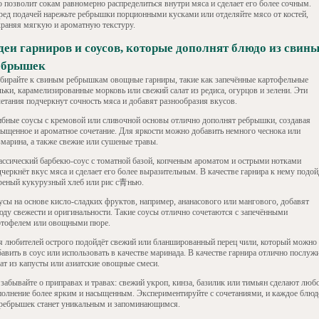
о позволит сокам равномерно распределиться внутри мяса и сделает его более сочным.
ред подачей нарежьте ребрышки порционными кусками или отделяйте мясо от костей,
храняя мягкую и ароматную текстуру.
деи гарниров и соусов, которые дополнят блюдо из свин
ебрышек
бирайте к свиным ребрышкам овощные гарниры, такие как запечённые картофельные
ьки, карамелизированные морковь или свежий салат из редиса, огурцов и зелени. Эти
четания подчеркнут сочность мяса и добавят разнообразия вкусов.
ибные соусы с кремовой или сливочной основы отлично дополнят ребрышки, создавая
сыщенное и ароматное сочетание. Для яркости можно добавить немного чеснока или
змарина, а также свежие или сушеные травы.
ассический барбекю-соус с томатной базой, копченым ароматом и острыми нотками
черкнёт вкус мяса и сделает его более выразительным. В качестве гарнира к нему подой
реный кукурузный хлеб или рис с青нью.
усы на основе кисло-сладких фруктов, например, ананасового или мангового, добавят
юду свежести и оригинальности. Такие соусы отлично сочетаются с запечёнными
ртофелем или овощными пюре.
я любителей острого подойдёт свежий или бланшированный перец чили, который можно
авить в соус или использовать в качестве маринада. В качестве гарнира отлично послуж
ат из капусты или азиатские овощные смеси.
 забывайте о приправах и травах: свежий укроп, кинза, базилик или тимьян сделают люб
полнение более ярким и насыщенным. Экспериментируйте с сочетаниями, и каждое блюд
 ребрышек станет уникальным и запоминающимся.