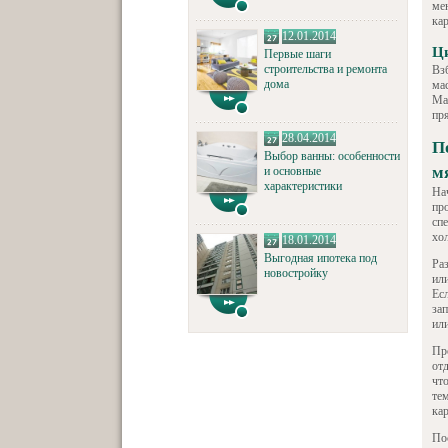
мен
ка
12.01.2014
Ц
Первые шаги
строительства и ремонта
Вз
дома
ма
Ма
пр
28.04.2014
П
Выбор ванны: особенности
м
и основные
характеристики
На
пр
сп
хо
18.01.2014
Выгодная ипотека под
Ра
новостройку
ил
Ес
за
ил
Пр
отд
чт
те
ка
По