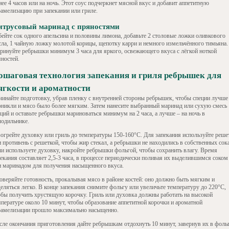
ее 4 часов или на ночь. Этот соус подчеркнет мясной вкус и добавит аппетитную
рамелизацию при запекании или гриле.
итрусовый маринад с пряностями
бейте сок одного апельсина и половины лимона, добавьте 2 столовые ложки оливкового
сла, 1 чайную ложку молотой корицы, щепотку карри и немного измельчённого тимьяна.
ринуйте ребрышки минимум 3 часа для яркого, освежающего вкуса с лёгкой ноткой
яностей.
ошаговая технология запекания и гриля ребрышек для
ягкости и ароматности
чинайте подготовку, убрав пленку с внутренней стороны ребрышек, чтобы специи лучше
оникли и мясо было более мягким. Затем нанесите выбранный маринад или сухую смесь
еций и оставьте ребрышки мариноваться минимум на 2 часа, а лучше – на ночь в
лодильнике.
зогрейте духовку или гриль до температуры 150-160°C. Для запекания используйте реше
и противень с решеткой, чтобы жир стекал, а ребрышки не находились в собственных сок
ли используете духовку, накройте ребрышки фольгой, чтобы сохранить влагу. Время
пекания составляет 2,5-3 часа, в процессе периодически поливая их выделившимся соком
и маринадом для получения насыщенного вкуса.
оверяйте готовность, прокалывая мясо в районе костей: оно должно быть мягким и
еляться легко. В конце запекания снимите фольгу или увеличьте температуру до 220°C,
обы получить хрустящую корочку. Гриль или духовка должны работать на высокой
мпературе около 10 минут, чтобы образование аппетитной корочки и ароматной
рамелизации прошло максимально насыщенно.
сле окончания приготовления дайте ребрышкам отдохнуть 10 минут, завернув их в фольг