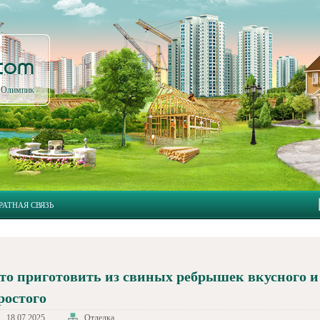
.com
л Олимпик
РАТНАЯ СВЯЗЬ
то приготовить из свиных ребрышек вкусного и
ростого
18.07.2025
Отделка