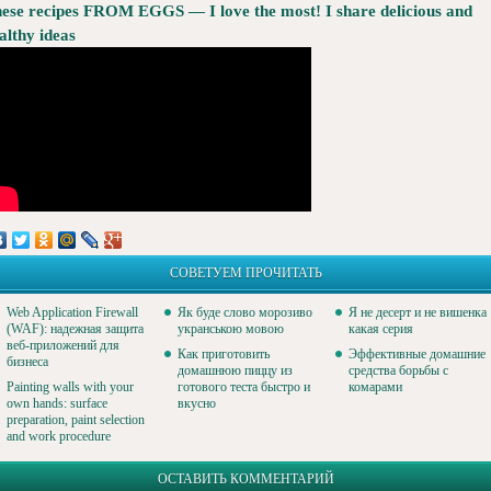
ese recipes FROM EGGS — I love the most! I share delicious and
althy ideas
СОВЕТУЕМ ПРОЧИТАТЬ
Web Application Firewall
Як буде слово морозиво
Я не десерт и не вишенка
(WAF): надежная защита
укранською мовою
какая серия
веб-приложений для
Как приготовить
Эффективные домашние
бизнеса
домашнюю пиццу из
средства борьбы с
Painting walls with your
готового теста быстро и
комарами
own hands: surface
вкусно
preparation, paint selection
and work procedure
ОСТАВИТЬ КОММЕНТАРИЙ