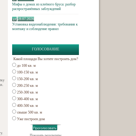
Мифы о домах из клеёного бруса: разбор
распространённых заблуждений
28.07.2026
Установка видеонаблюдения: требования к
монтажу и соблюдение правил
ГОЛОСОВАНИЕ
Какой площади Вы хотите построить дом?
до 100 кв. м
100-150 кв. м
150-200 кв. м
тку
ах.
200-250 кв. м
250-300 кв. м
300-400 кв. м
400-500 кв. м
свыше 500 кв. м
Уже построен дом
у.
Показать результаты