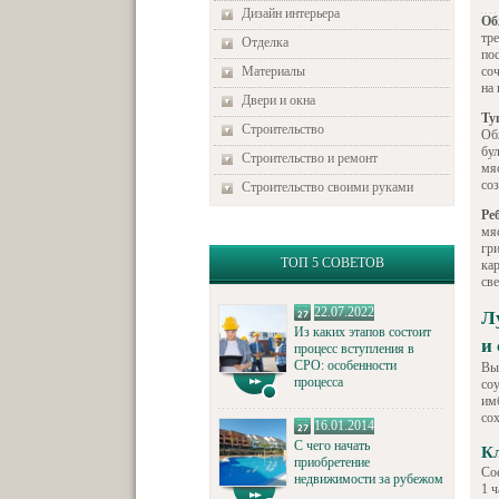
Дизайн интерьера
Об
тр
Отделка
пос
Материалы
со
на 
Двери и окна
Ту
Строительство
Об
бул
Строительство и ремонт
мя
со
Строительство своими руками
Ре
мяс
гри
ТОП 5 СОВЕТОВ
ка
св
22.07.2022
Л
Из каких этапов состоит
и
процесс вступления в
СРО: особенности
Вы
процесса
со
им
со
16.01.2014
С чего начать
К
приобретение
Со
недвижимости за рубежом
1 