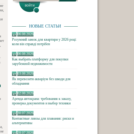
 не
ми,
ки
НОВЫЕ СТАТЬИ
06.08.2026
м
Розумний замок для квартири у 2026 році:
ает
коли він справді потрібен
,
06.08.2026
е
Как выбрать платформу для покупки
а
зарубежной недвижимости
03.08.2026
Як перевозити акваріум без шкоди для
обладнання
ы
02.08.2026
о
Аренда автокрана: требования к заказу,
проверка документов и выбор техники
30.07.2026
Контактные линзы для плавания: риски и
альтернативы
а,
 не
28.07.2026