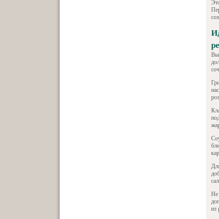
Эт
Пе
со
И
р
Вы
дол
со
Гр
на
ро
Кл
под
жа
Со
бл
ка
Дл
доб
сал
Не
до
из