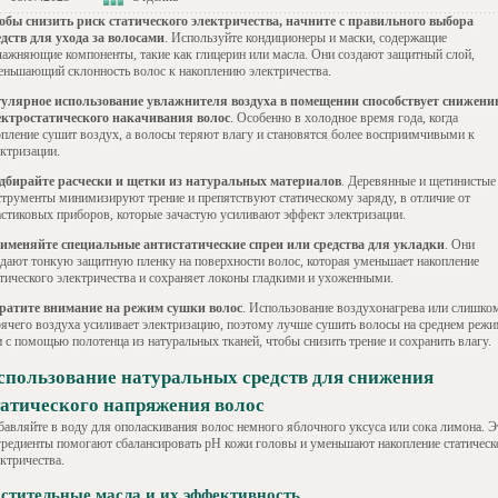
обы снизить риск статического электричества, начните с правильного выбора
едств для ухода за волосами
. Используйте кондиционеры и маски, содержащие
лажняющие компоненты, такие как глицерин или масла. Они создают защитный слой,
еньшающий склонность волос к накоплению электричества.
гулярное использование увлажнителя воздуха в помещении способствует снижени
ектростатического накачивания волос
. Особенно в холодное время года, когда
опление сушит воздух, а волосы теряют влагу и становятся более восприимчивыми к
ектризации.
дбирайте расчески и щетки из натуральных материалов
. Деревянные и щетинистые
струменты минимизируют трение и препятствуют статическому заряду, в отличие от
астиковых приборов, которые зачастую усиливают эффект электризации.
именяйте специальные антистатические спреи или средства для укладки
. Они
здают тонкую защитную пленку на поверхности волос, которая уменьшает накопление
атического электричества и сохраняет локоны гладкими и ухоженными.
ратите внимание на режим сушки волос
. Использование воздухонагрева или слишко
рячего воздуха усиливает электризацию, поэтому лучше сушить волосы на среднем режи
 с помощью полотенца из натуральных тканей, чтобы снизить трение и сохранить влагу.
спользование натуральных средств для снижения
татического напряжения волос
бавляйте в воду для ополаскивания волос немного яблочного уксуса или сока лимона. Э
гредиенты помогают сбалансировать pH кожи головы и уменьшают накопление статическ
ктричества.
стительные масла и их эффективность