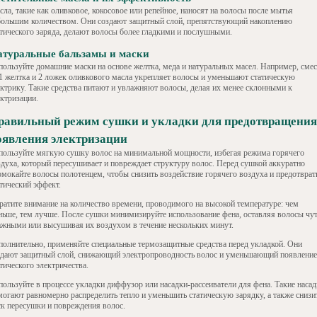
ла, такие как оливковое, кокосовое или репейное, наносят на волосы после мытья
большим количеством. Они создают защитный слой, препятствующий накоплению
атического заряда, делают волосы более гладкими и послушными.
атуральные бальзамы и маски
пользуйте домашние маски на основе желтка, меда и натуральных масел. Например, смес
 1 желтка и 2 ложек оливкового масла укрепляет волосы и уменьшают статическую
ектрику. Такие средства питают и увлажняют волосы, делая их менее склонными к
ектризации.
равильный режим сушки и укладки для предотвращения
оявления электризации
пользуйте мягкую сушку волос на минимальной мощности, избегая режима горячего
здуха, который пересушивает и повреждает структуру волос. Перед сушкой аккуратно
омокайте волосы полотенцем, чтобы снизить воздействие горячего воздуха и предотврат
атический эффект.
ратите внимание на количество времени, проводимого на высокой температуре: чем
ньше, тем лучше. После сушки минимизируйте использование фена, оставляя волосы чу
ажными или высушивая их воздухом в течение нескольких минут.
полнительно, применяйте специальные термозащитные средства перед укладкой. Они
здают защитный слой, снижающий электропроводность волос и уменьшающий появление
тического электричества.
пользуйте в процессе укладки диффузор или насадки-рассеиватели для фена. Такие наса
могают равномерно распределить тепло и уменьшить статическую зарядку, а также снизи
ск пересушки и повреждения волос.