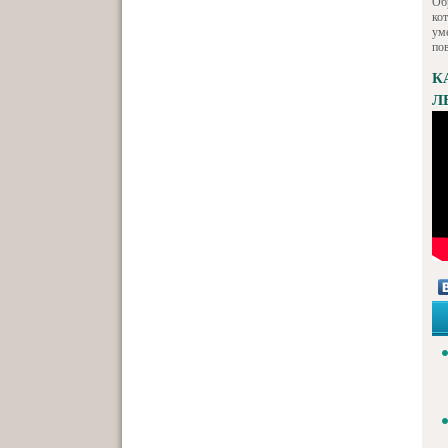
Об
ко
ум
по
К
Л