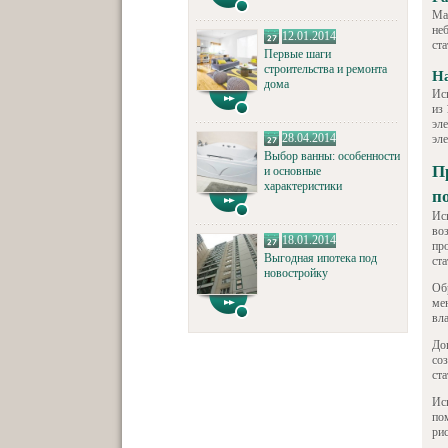
Мас
не
12.01.2014
ст
Первые шаги
строительства и ремонта
Н
дома
Ис
из
эл
28.04.2014
эл
Выбор ванны: особенности
П
и основные
характеристики
п
Ис
во
18.01.2014
пр
Выгодная ипотека под
ст
новостройку
Об
ме
вл
До
со
ста
Ис
по
ри