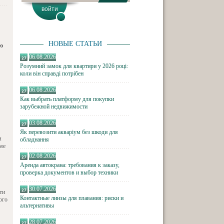
НОВЫЕ СТАТЬИ
ю
06.08.2026
Розумний замок для квартири у 2026 році:
коли він справді потрібен
06.08.2026
Как выбрать платформу для покупки
зарубежной недвижимости
03.08.2026
Як перевозити акваріум без шкоди для
м
обладнання
ме
02.08.2026
Аренда автокрана: требования к заказу,
проверка документов и выбор техники
30.07.2026
ти
Контактные линзы для плавания: риски и
ого
альтернативы
28.07.2026