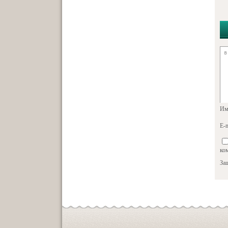
Им
E-m
ко
За