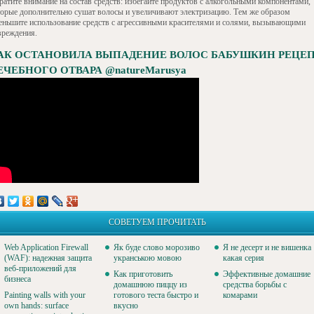
ратите внимание на состав средств: избегайте продуктов с алкогольными компонентами,
торые дополнительно сушат волосы и увеличивают электризацию. Тем же образом
еньшите использование средств с агрессивными красителями и солями, вызывающими
вреждения.
АК ОСТАНОВИЛА ВЫПАДЕНИЕ ВОЛОС БАБУШКИН РЕЦЕ
ЕЧЕБНОГО ОТВАРА @natureMarusya
СОВЕТУЕМ ПРОЧИТАТЬ
Web Application Firewall
Як буде слово морозиво
Я не десерт и не вишенка
(WAF): надежная защита
укранською мовою
какая серия
веб-приложений для
Как приготовить
Эффективные домашние
бизнеса
домашнюю пиццу из
средства борьбы с
Painting walls with your
готового теста быстро и
комарами
own hands: surface
вкусно