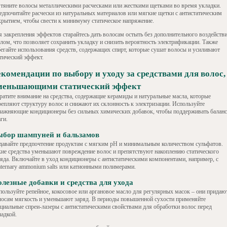
 тяните волосы металлическими расческами или жесткими щетками во время укладки.
едпочитайте расчески из натуральных материалов или мягкие щетки с антистатическим
крытием, чтобы свести к минимуму статическое напряжение.
я закрепления эффектов старайтесь дать волосам остыть без дополнительного воздейств
плом, что позволяет сохранить укладку и снизить вероятность электрификации. Также
бегайте использования средств, содержащих спирт, которые сушат волосы и усиливают
атический эффект.
екомендации по выбору и уходу за средствами для волос,
меньшающими статический эффект
ратите внимание на средства, содержащие керамиды и натуральные масла, которые
репляют структуру волос и снижают их склонность к электризации. Используйте
лажняющие кондиционеры без сильных химических добавок, чтобы поддерживать баланс
ги.
ыбор шампуней и бальзамов
давайте предпочтение продуктам с мягким pH и минимальным количеством сульфатов.
кие средства уменьшают повреждение волос и препятствуют накоплению статического
ряда. Включайте в уход кондиционеры с антистатическими компонентами, например, с
aternary ammonium salts или катионными полимерами.
лезные добавки и средства для ухода
пользуйте репейное, кокосовое или аргановое масло для регулярных масок – они придаю
лосам мягкость и уменьшают заряд. В периоды повышенной сухости применяйте
ециальные спреи-лазеры с антистатическими свойствами для обработки волос перед
ладкой.