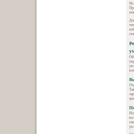
Не
Пр
по
Дл
те
из
ст
Р
у
Об
ук
ув
вла
В
От
Та
за
qu
По
Ис
во
сп
ук