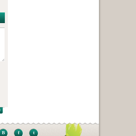
B
f
t