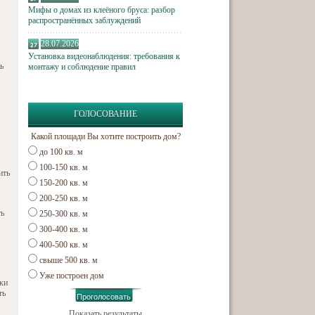
Мифы о домах из клеёного бруса: разбор
распространённых заблуждений
28.07.2026
Установка видеонаблюдения: требования к
ь
монтажу и соблюдение правил
ГОЛОСОВАНИЕ
Какой площади Вы хотите построить дом?
до 100 кв. м
100-150 кв. м
ить
150-200 кв. м
200-250 кв. м
ть
250-300 кв. м
300-400 кв. м
400-500 кв. м
свыше 500 кв. м
Уже построен дом
дки
ть
Показать результаты