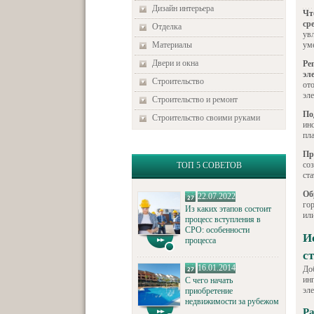
Дизайн интерьера
Чт
ср
Отделка
ув
Материалы
ум
Двери и окна
Ре
эл
Строительство
от
эл
Строительство и ремонт
По
Строительство своими руками
ин
пл
Пр
со
ТОП 5 СОВЕТОВ
ст
Об
22.07.2022
го
Из каких этапов состоит
или
процесс вступления в
СРО: особенности
И
процесса
с
16.01.2014
До
ин
С чего начать
эле
приобретение
недвижимости за рубежом
Ра