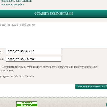
preparation, paint selection
and work procedure
ОСТАВИТЬ КОММЕНТАРИЙ
я:
ail:
Сохранить моё имя, email и адрес сайта в этом браузере для последующих моих
мментариев.
щищено BestWebSoft Captcha