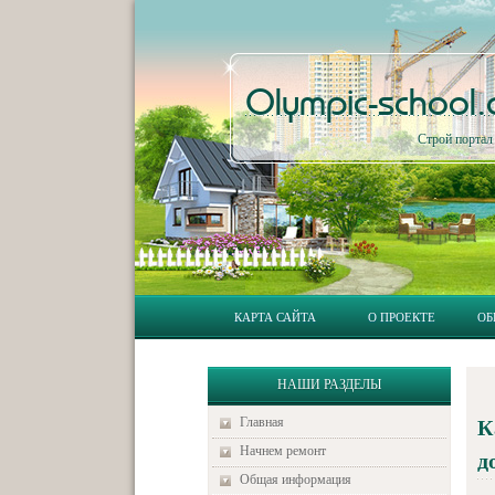
Olympic-school
Строй порта
КАРТА САЙТА
О ПРОЕКТЕ
ОБ
НАШИ РАЗДЕЛЫ
Главная
К
Начнем ремонт
д
Общая информация