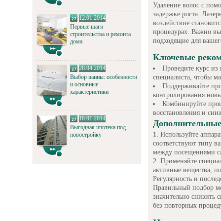
Удаление волос с пом
задержке роста. Лазер
12.01.2014
воздействие становит
Первые шаги
процедурах. Важно вы
строительства и ремонта
подходящие для вашег
дома
Ключевые реком
Проведите курс из
28.04.2014
специалиста, чтобы м
Выбор ванны: особенности
и основные
Поддерживайте про
характеристики
контролирования новы
Комбинируйте проц
восстановления и сни
18.01.2014
Дополнительные
Выгодная ипотека под
Используйте аппара
новостройку
соответствуют типу ва
между посещениями с
Применяйте специал
активные вещества, п
Регулярность и после
Правильный подбор ме
значительно снизить с
без повторных процед