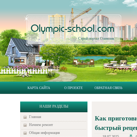
Olympic-school.com
Строй портал Олимпик
КАРТА САЙТА
О ПРОЕКТЕ
ОБРАТНАЯ СВЯЗЬ
НАШИ РАЗДЕЛЫ
Главная
Как приготови
Начнем ремонт
быстрый реце
Общая информация
18.07.2025