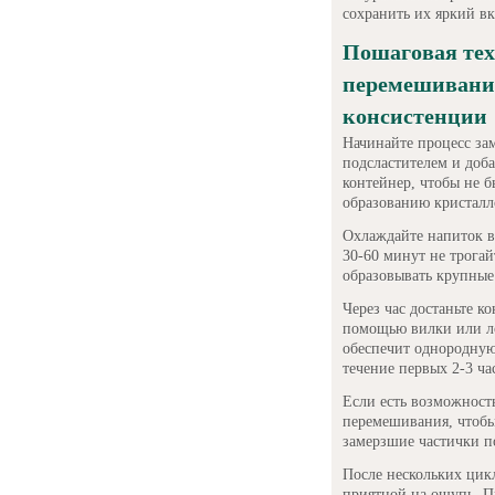
сохранить их яркий в
Пошаговая тех
перемешивания
консистенции
Начинайте процесс за
подсластителем и доб
контейнер, чтобы не б
образованию кристалл
Охлаждайте напиток в
30-60 минут не трогайт
образовывать крупные
Через час достаньте к
помощью вилки или л
обеспечит однородную
течение первых 2-3 ча
Если есть возможност
перемешивания, чтобы
замерзшие частички п
После нескольких цик
приятной на ощупь. П