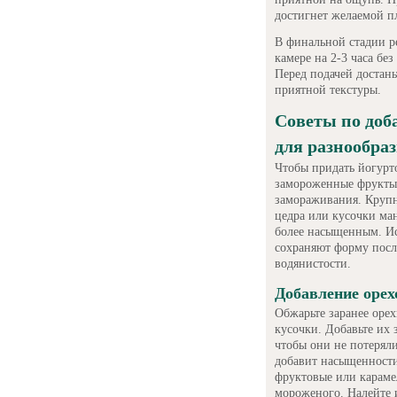
достигнет желаемой пл
В финальной стадии р
камере на 2-3 часа бе
Перед подачей достань
приятной текстуры.
Советы по доб
для разнообра
Чтобы придать йогурт
замороженные фрукты 
замораживания. Крупн
цедра или кусочки ман
более насыщенным. Ис
сохраняют форму посл
водянистости.
Добавление орех
Обжарьте заранее орех
кусочки. Добавьте их 
чтобы они не потеряли
добавит насыщенности
фруктовые или караме
мороженого. Налейте 