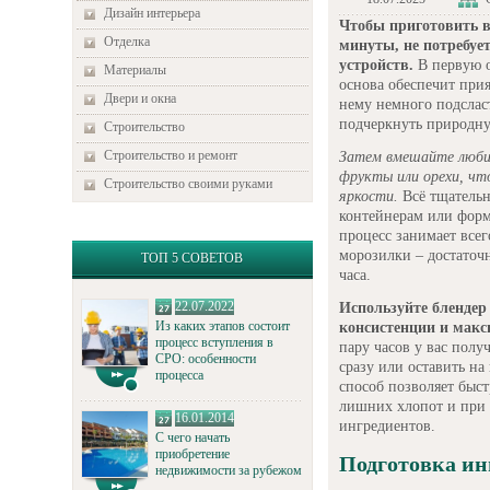
Дизайн интерьера
Чтобы приготовить в
Отделка
минуты, не потребуе
устройств.
В первую о
Материалы
основа обеспечит при
Двери и окна
нему немного подслас
подчеркнуть природн
Строительство
Строительство и ремонт
Затем вмешайте любим
фрукты или орехи, чт
Строительство своими руками
яркости.
Всё тщательн
контейнерам или форма
процесс занимает всег
морозилки – достаточ
ТОП 5 СОВЕТОВ
часа.
22.07.2022
Используйте блендер
Из каких этапов состоит
консистенции и макс
процесс вступления в
пару часов у вас пол
СРО: особенности
сразу или оставить на
процесса
способ позволяет быс
лишних хлопот и при
16.01.2014
ингредиентов.
С чего начать
приобретение
Подготовка ин
недвижимости за рубежом