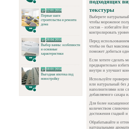
подходящих ви
текстуры
12.01.2014
Первые шаги
Выберите натуральный
строительства и ремонта
чтобы мороженое полу
дома
состав – избегайте йо
контролировать уровен
28.04.2014
Перед использованием
Выбор ванны: особенности
чтобы он был максима
и основные
поможет добиться одн
характеристики
Если хотите сделать 
предварительно взбит
18.01.2014
внутри и улучшит кон
Выгодная ипотека под
новостройку
Используйте проверен
или натуральный без 
наполнителями или сл
добавляемого сахара и
Для более насыщенног
количеством сливочно
достижения гладкой и
Обрабатывайте и отте
натуральными аромати