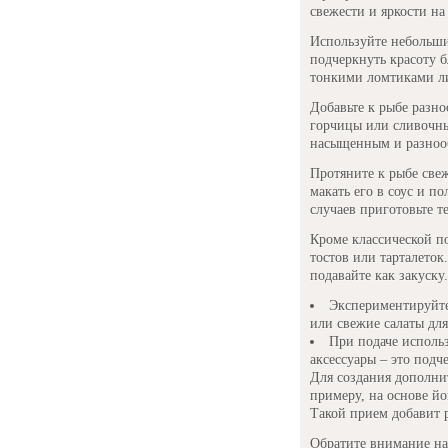
свежести и яркости на 
Используйте небольши
подчеркнуть красоту б
тонкими ломтиками ли
Добавьте к рыбе разно
горчицы или сливочны
насыщенным и разнооб
Протяните к рыбе све
макать его в соус и п
случаев приготовьте т
Кроме классической по
тостов или тарталеток
подавайте как закуску.
Экспериментируйте
или свежие салаты для
При подаче исполь
аксессуары – это подч
Для создания дополнит
примеру, на основе й
Такой прием добавит 
Обратите внимание на 