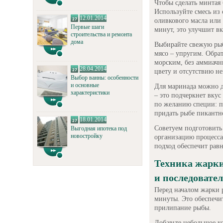
Чтобы сделать минтая
Используйте смесь из 
12.01.2014
оливкового масла или 
Первые шаги
минут, это улучшит вк
строительства и ремонта
дома
Выбирайте свежую рыб
мясо – упругим. Обра
морским, без аммиачн
28.04.2014
цвету и отсутствию н
Выбор ванны: особенности
и основные
Для маринада можно д
характеристики
– это подчеркнет вкус
по желанию специи: п
придать рыбе пикантно
18.01.2014
Советуем подготовить 
Выгодная ипотека под
новостройку
организацию процесса
подход обеспечит рав
Техника жарки
и последовате
Перед началом жарки 
минуты. Это обеспечи
прилипание рыбы.
Добавьте небольшое ко