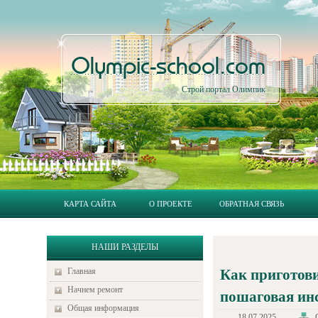
Olympic-school.com
Строй портал Олимпик
КАРТА САЙТА
О ПРОЕКТЕ
ОБРАТНАЯ СВЯЗЬ
НАШИ РАЗДЕЛЫ
Главная
Как приготов
Начнем ремонт
пошаговая ин
Общая информация
18.07.2025