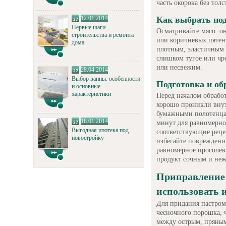
часть окорока без тол
12.01.2014
Как выбрать по
Первые шаги
Осматривайте мясо: о
строительства и ремонта
или коричневых пятен
дома
плотным, эластичным
слишком тугое или чр
или несвежим.
28.04.2014
Выбор ванны: особенности
Подготовка и об
и основные
характеристики
Перед началом обрабо
хорошо проникли внут
бумажными полотенцам
18.01.2014
минут для равномерног
Выгодная ипотека под
соответствующие реце
новостройку
избегайте повреждени
равномерное просолев
продукт сочным и не
Приправление 
использовать 
Для придания пастром
чесночного порошка, 
между острым, пряным