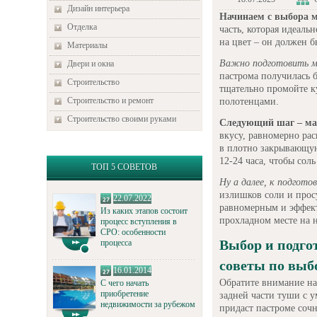
Дизайн интерьера
Начинаем с выбора м
Отделка
часть, которая идеаль
на цвет – он должен б
Материалы
Важно подготовить м
Двери и окна
пастрома получилась 
Строительство
тщательно промойте к
Строительство и ремонт
полотенцами.
Строительство своими руками
Следующий шаг – ма
вкусу, равномерно рас
в плотно закрывающую
12-24 часа, чтобы сол
ТОП 5 СОВЕТОВ
Ну а далее, к подгото
излишков соли и прос
22.07.2022
равномерным и эффект
Из каких этапов состоит
прохладном месте на н
процесс вступления в
СРО: особенности
Выбор и подго
процесса
советы по выбо
16.01.2014
Обратите внимание на 
С чего начать
приобретение
задней части туши с 
недвижимости за рубежом
придаст пастроме сочн