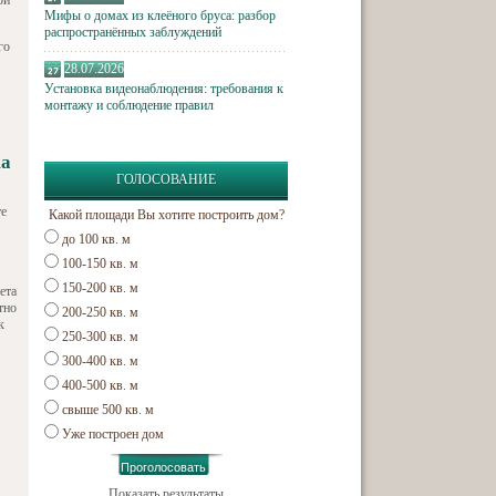
ой
Мифы о домах из клеёного бруса: разбор
распространённых заблуждений
го
28.07.2026
Установка видеонаблюдения: требования к
монтажу и соблюдение правил
ка
ГОЛОСОВАНИЕ
те
Какой площади Вы хотите построить дом?
до 100 кв. м
100-150 кв. м
150-200 кв. м
ета
тно
200-250 кв. м
к
250-300 кв. м
300-400 кв. м
400-500 кв. м
свыше 500 кв. м
Уже построен дом
Показать результаты