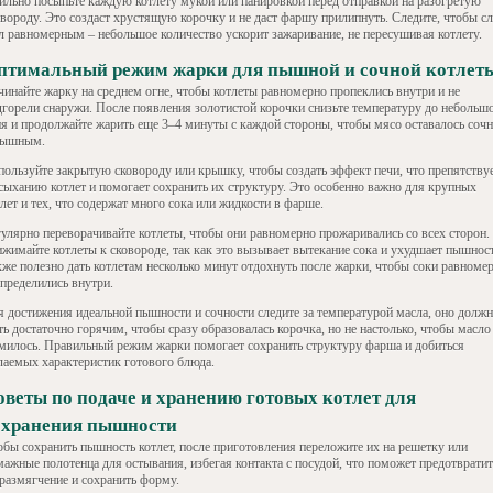
ильно посыпьте каждую котлету мукой или панировкой перед отправкой на разогретую
овороду. Это создаст хрустящую корочку и не даст фаршу прилипнуть. Следите, чтобы с
л равномерным – небольшое количество ускорит зажаривание, не пересушивая котлету.
птимальный режим жарки для пышной и сочной котлет
чинайте жарку на среднем огне, чтобы котлеты равномерно пропеклись внутри и не
дгорели снаружи. После появления золотистой корочки снизьте температуру до небольш
ня и продолжайте жарить еще 3–4 минуты с каждой стороны, чтобы мясо оставалось соч
пышным.
пользуйте закрытую сковороду или крышку, чтобы создать эффект печи, что препятству
сыханию котлет и помогает сохранить их структуру. Это особенно важно для крупных
лет и тех, что содержат много сока или жидкости в фарше.
гулярно переворачивайте котлеты, чтобы они равномерно прожаривались со всех сторон.
ижимайте котлеты к сковороде, так как это вызывает вытекание сока и ухудшает пышност
кже полезно дать котлетам несколько минут отдохнуть после жарки, чтобы соки равноме
спределились внутри.
я достижения идеальной пышности и сочности следите за температурой масла, оно долж
ь достаточно горячим, чтобы сразу образовалась корочка, но не настолько, чтобы масло
милось. Правильный режим жарки помогает сохранить структуру фарша и добиться
лаемых характеристик готового блюда.
оветы по подаче и хранению готовых котлет для
охранения пышности
обы сохранить пышность котлет, после приготовления переложите их на решетку или
мажные полотенца для остывания, избегая контакта с посудой, что поможет предотвратит
 размягчение и сохранить форму.