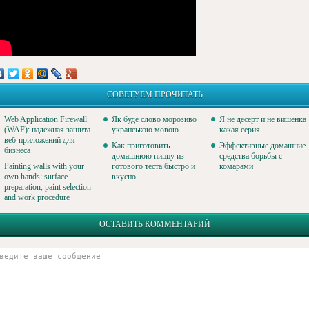
СОВЕТУЕМ ПРОЧИТАТЬ
Web Application Firewall
Як буде слово морозиво
Я не десерт и не вишенка
(WAF): надежная защита
укранською мовою
какая серия
веб-приложений для
Как приготовить
Эффективные домашние
бизнеса
домашнюю пиццу из
средства борьбы с
Painting walls with your
готового теста быстро и
комарами
own hands: surface
вкусно
preparation, paint selection
and work procedure
ОСТАВИТЬ КОММЕНТАРИЙ