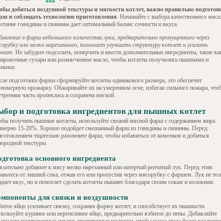
обы добиться воздушной текстуры и мягкости котлет, важно правильно подготов
рш и соблюдать технологию приготовления
. Начинайте с выбора качественного мяса
четание говядины и свинины дает оптимальный баланс сочности и вкуса.
бавление в фарш небольшого количества лука, предварительно пропущенного через
сорубку или мелко нарезанного, помогает улучшить структуру котлет и усилить
омат
. Не забудьте подсолить, поперчить и ввести дополнительные ингредиенты, такие ка
нировочные сухари или размягченное масло, чтобы котлеты получились пышными и
чными.
сле подготовки фарша сформируйте котлеты одинакового размера, это обеспечит
вномерную прожарку. Обжаривайте их на умеренном огне, избегая сильного пожара, что
тренняя часть пропеклась и сохранена мягкой.
ыбор и подготовка ингредиентов для пышных котлет
обы получить пышные котлеты, используйте свежий мясной фарш с содержанием жира
имерно 15-20%. Хорошо подойдет смешанный фарш из говядины и свинины. Перед
иготовлением тщательно разомните фарш, чтобы избавиться от комочков и добиться
нородной текстуры.
дготовка основного ингредиента
язательно добавьте к мясу мелко нарезанный или натертый репчатый лук. Перед этим
авьтесь от лишней сока, отжав его или пропустив через мясорубку с фаршем. Лук не тол
идает вкус, но и помогает сделать котлеты пышнее благодаря своим сокам и волокнам.
мпоненты для связки и воздушности
битое яйцо усиливает связку, сохраняя форму котлет, и способствует их пышности.
пользуйте куриное или перепелиное яйцо, предварительно взбитое до пены. Добавляйте