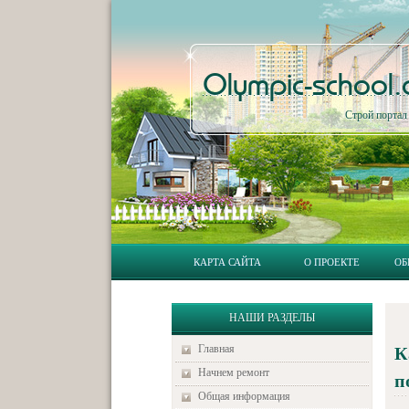
Olympic-school
Строй порта
КАРТА САЙТА
О ПРОЕКТЕ
ОБ
НАШИ РАЗДЕЛЫ
Главная
К
Начнем ремонт
п
Общая информация