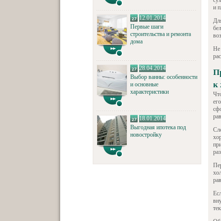
су
и 
12.01.2014
Дл
Первые шаги
бе
строительства и ремонта
во
дома
Не 
ра
28.04.2014
П
Выбор ванны: особенности
к
и основные
характеристики
Чт
ег
сф
ра
18.01.2014
Выгодная ипотека под
Сл
новостройку
хо
при
ра
Пе
хо
ра
Есл
вн
те