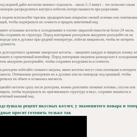
ред подачей дайте котлетам немного отдохнуть – около 2–3 минут – это позволит сокам
вномерно распределиться внутри и избегать потери пышности при разрезании.
я подачи используйте тарелки, предварительно покрытые свежей зеленью или ломтиками
ощей, чтобы подчеркнуть их сочность и придать аппетитный вид.
аните остальные котлеты в холодильнике в плотно закрытой емкости не более 24 часов,
обы сохранить их структуру. Перед повторным разогревом аккуратно разогрейте их на
овороде или в духовке при средней температуре, избегая микроволн, чтобы не потерять
здушность.
я долгосрочного хранения заморозьте котлеты – заверните каждую в пищевую пленку и
ложите в герметичный контейнер. Перед повторным нагревом разморозьте в холодильни
атем аккуратно разогревайте, чтобы сохранить воздушность и сочность.
 разогреве избегайте сильного нагрева, иначе котлеты могут стать плотными и потерять
шность. Оптимально разогревать их в духовке или на сковороде под крышкой, чтобы
репился их объем и оставалась мягкость.
давайте котлеты сразу после разогрева, можно дополнить свежими зеленью, соусом или
рниром, чтобы подчеркнуть их оригинальную структуру и вкус, сохраняя пышность и
петитный внешний вид.
дслушала рецепт вкусных котлет, у знаменитого повара и тепе
дные просят готовить только так