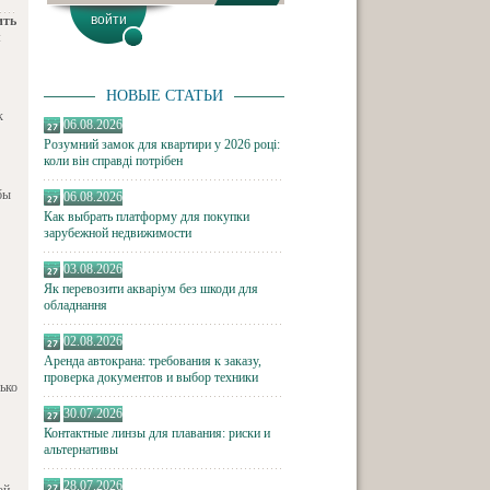
ить
:
НОВЫЕ СТАТЬИ
к
06.08.2026
Розумний замок для квартири у 2026 році:
коли він справді потрібен
бы
06.08.2026
Как выбрать платформу для покупки
зарубежной недвижимости
03.08.2026
Як перевозити акваріум без шкоди для
обладнання
02.08.2026
Аренда автокрана: требования к заказу,
проверка документов и выбор техники
ько
30.07.2026
Контактные линзы для плавания: риски и
альтернативы
28.07.2026