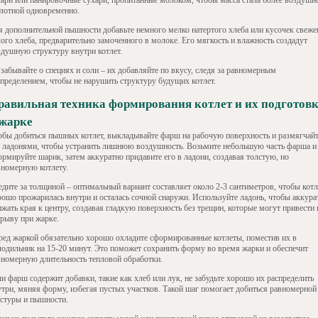
хари или панировочные сухари, пропитанные молоком, чтобы масса стала более воздушн
плотной одновременно.
я дополнительной пышности добавьте немного мелко натертого хлеба или кусочек свеже
лого хлеба, предварительно замоченного в молоке. Его мягкость и влажность создадут
здушную структуру внутри котлет.
забывайте о специях и соли – их добавляйте по вкусу, следя за равномерным
спределением, чтобы не нарушить структуру будущих котлет.
равильная техника формирования котлет и их подготов
 жарке
обы добиться пышных котлет, выкладывайте фарш на рабочую поверхность и размягчай
о ладонями, чтобы устранить лишнюю воздушность. Возьмите небольшую часть фарша и
ормируйте шарик, затем аккуратно придавите его в ладони, создавая толстую, но
вномерную котлету.
едите за толщиной – оптимальный вариант составляет около 2-3 сантиметров, чтобы котл
рошо прожарилась внутри и осталась сочной снаружи. Используйте ладонь, чтобы аккура
жать края к центру, создавая гладкую поверхность без трещин, которые могут привести 
зрыву при жарке.
ред жаркой обязательно хорошо охладите сформированные котлеты, поместив их в
лодильник на 15-20 минут. Это поможет сохранить форму во время жарки и обеспечит
вномерную длительность тепловой обработки.
и фарш содержит добавки, такие как хлеб или лук, не забудьте хорошо их распределить
утри, мяняя форму, избегая пустых участков. Такой шаг помогает добиться равномерной
кстуры и пышности.