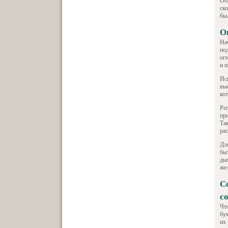
Об
ск
бы
О
На
по
ог
и 
Ис
вы
кот
Ре
пр
Та
ра
Дл
быт
ды
же
С
с
Чт
бу
их