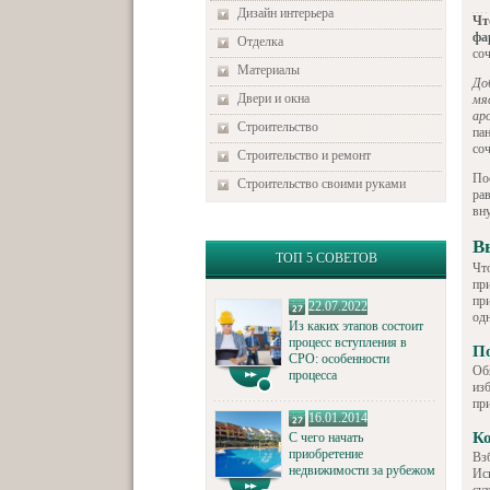
Дизайн интерьера
Чт
фа
Отделка
со
Материалы
До
Двери и окна
мя
ар
Строительство
па
со
Строительство и ремонт
По
Строительство своими руками
ра
вну
В
ТОП 5 СОВЕТОВ
Чт
пр
пр
22.07.2022
од
Из каких этапов состоит
процесс вступления в
По
СРО: особенности
Об
процесса
изб
пр
16.01.2014
Ко
С чего начать
приобретение
Вз
недвижимости за рубежом
Ис