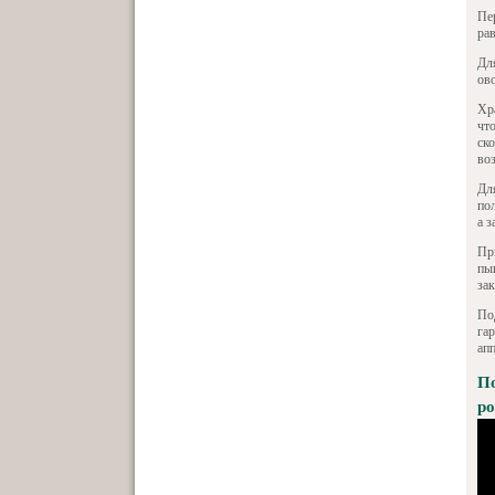
Пе
ра
Дл
ов
Хр
чт
ск
во
Дл
по
а з
При
пы
зак
По
га
ап
По
ро