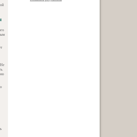
лой
ы
ого
ным
ет
 Не
ь.
рно
но
ь