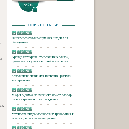
НОВЫЕ СТАТЬИ
03.08.2026
Як перевозити акваріум без шкоди для
обладнання
ы
02.08.2026
Аренда автокрана: требования к заказу,
юю
проверка документов и выбор техники
30.07.2026
Контактные линзы для плавания: риски и
альтернативы
28.07.2026
Мифы о домах из клеёного бруса: разбор
распространённых заблуждений
му.
28.07.2026
Установка видеонаблюдения: требования к
монтажу и соблюдение правил
21.07.2026