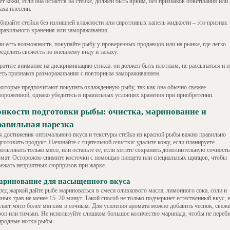
т кожи, если она остается на стейке, должен быть ярким, без признаков обветшания или
аха плесени.
бирайте стейки без излишней влажности или сиротливых капель жидкости – это признак
правильного хранения или замораживания.
ли есть возможность, покупайте рыбу у проверенных продавцов или на рынке, где легко
ределить свежесть по внешнему виду и запаху.
ратите внимание на дискриминацию стикса: он должен быть плотным, не рассыпаться и н
еть признаков размораживания с повторным замораживанием.
которые предпочитают покупать охлажденную рыбу, так как она обычно свежее
мороженной, однако убедитесь в правильных условиях хранения при приобретении.
онкости подготовки рыбы: очистка, маринование и
равильная нарезка
я достижения оптимального вкуса и текстуры стейка из красной рыбы важно правильно
готовить продукт. Начинайте с тщательной очистки: удалите кожу, если планируете
ользовать только мясо, или оставьте ее, если хотите сохранить дополнительную сочность
омат. Осторожно снимите косточки с помощью пинцета или специальных щипцов, чтобы
бежать неприятных сюрпризов при жарке.
аринование для насыщенного вкуса
ред жаркой дайте рыбе мариноваться в смеси оливкового масла, лимонного сока, соли и
ных трав не менее 15–20 минут. Такой способ не только подчеркнет естественный вкус, 
елает мясо более мягким и сочным. Для усиления аромата можно добавить чеснок, свеж
роп или тимьян. Не используйте слишком большое количество маринада, чтобы не переб
иродные нотки рыбы.