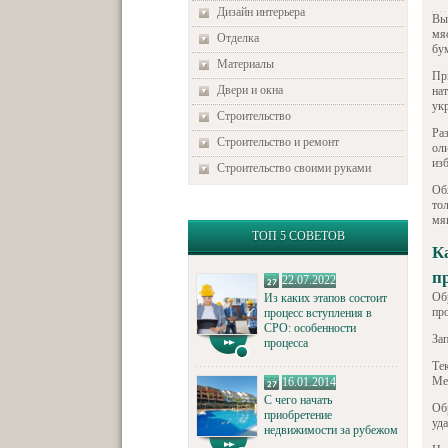
Дизайн интерьера
Вы
мя
Отделка
бу
Материалы
Пр
Двери и окна
на
ук
Строительство
Ра
Строительство и ремонт
ол
изб
Строительство своими руками
Об
то
мя
ТОП 5 СОВЕТОВ
К
п
22.07.2022
Об
Из каких этапов состоит
пр
процесс вступления в
СРО: особенности
За
процесса
Те
Ме
16.01.2014
С чего начать
Об
приобретение
уд
недвижимости за рубежом