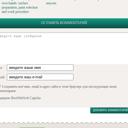
own hands: surface
вкусно
preparation, paint selection
and work procedure
ОСТАВИТЬ КОММЕНТАРИЙ
я:
ail:
Сохранить моё имя, email и адрес сайта в этом браузере для последующих моих
мментариев.
щищено BestWebSoft Captcha