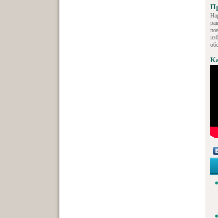
Пр
На
ра
по
из
об
Ка