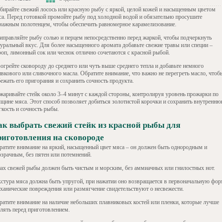
бирайте свежий лосось или красную рыбу с яркой, целой кожей и насыщенным цветом
са. Перед готовкой промойте рыбу под холодной водой и обязательно просушите
мажным полотенцем, чтобы обеспечить равномерное карамелизование.
иправляйте рыбу солью и перцем непосредственно перед жаркой, чтобы подчеркнуть
туральный вкус. Для более насыщенного аромата добавьте свежие травы или специи –
роп, лимонный сок или чеснок отлично сочетаются с красной рыбой.
зогрейте сковороду до среднего или чуть выше среднего тепла и добавьте немного
ивкового или сливочного масла. Обратите внимание, что важно не перегреть масло, чтоб
ежать его пригорания и сохранить сочность продукта.
жаривайте стейк около 3–4 минут с каждой стороны, контролируя уровень прожарки по
лщине мяса. Этот способ позволяет добиться золотистой корочки и сохранить внутренн
гкость и сочность рыбы.
ак выбрать свежий стейк из красной рыбы для
риготовления на сковороде
ратите внимание на яркий, насыщенный цвет мяса – он должен быть однородным и
озрачным, без пятен или потемнений.
пах свежей рыбы должен быть чистым и морским, без аммиачных или гнилостных нот.
кстура мяса должна быть упругой, при нажатии оно возвращается в первоначальную фор
ханические повреждения или размягчение свидетельствуют о несвежести.
ратите внимание на наличие небольших плавниковых костей или пленки, которые лучше
алять перед приготовлением.