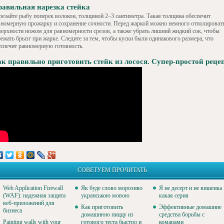
авильная нарезка стейка
резайте рыбу поперек волокон, толщиной 2–3 сантиметра. Такая толщина обеспечит
вномерную прожарку и сохранение сочности. Перед жаркой можно немного отполироват
верхности ножом для равномерности срезов, а также убрать лишний жидкий сок, чтобы
бежать брызг при жарке. Следите за тем, чтобы куски были одинакового размера, что
еспечит равномерную готовность.
к правильно приготовить стейк из лосося. Супер-простой рецеп
СОВЕТУЕМ ПРОЧИТАТЬ
Web Application Firewall
Як буде слово морозиво
Я не десерт и не вишенка
(WAF): надежная защита
укранською мовою
какая серия
веб-приложений для
Как приготовить
Эффективные домашние
бизнеса
домашнюю пиццу из
средства борьбы с
Painting walls with your
готового теста быстро и
комарами