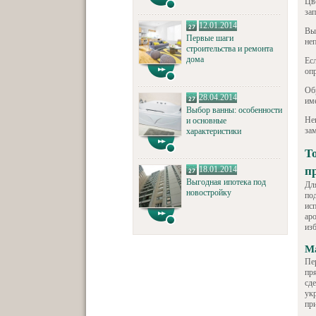
Цве
зап
12.01.2014
Вы
Первые шаги
не
строительства и ремонта
дома
Ес
оп
Об
28.04.2014
им
Выбор ванны: особенности
Не
и основные
за
характеристики
Т
18.01.2014
п
Выгодная ипотека под
Дл
новостройку
под
исп
ар
из
М
Пе
пря
сд
ук
пр