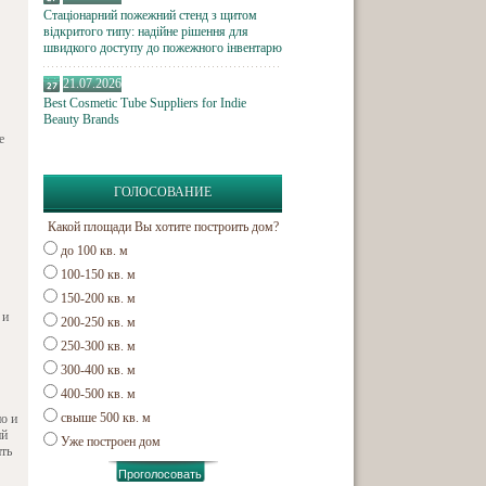
Стаціонарний пожежний стенд з щитом
відкритого типу: надійне рішення для
швидкого доступу до пожежного інвентарю
21.07.2026
Best Cosmetic Tube Suppliers for Indie
Beauty Brands
е
ГОЛОСОВАНИЕ
Какой площади Вы хотите построить дом?
до 100 кв. м
100-150 кв. м
150-200 кв. м
 и
200-250 кв. м
250-300 кв. м
300-400 кв. м
400-500 кв. м
свыше 500 кв. м
но и
ий
Уже построен дом
ить