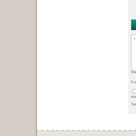
Им
E-m
ко
За