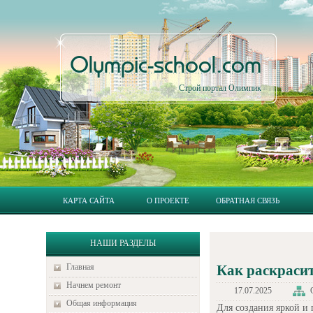
Olympic-school.com
Строй портал Олимпик
КАРТА САЙТА
О ПРОЕКТЕ
ОБРАТНАЯ СВЯЗЬ
НАШИ РАЗДЕЛЫ
Главная
Как раскрасит
Начнем ремонт
17.07.2025
Общая информация
Для создания яркой и