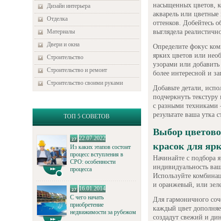
насыщенных цветов, к
Дизайн интерьера
акварель или цветные
Отделка
оттенков. Добейтесь о
выглядела реалистичн
Материалы
Двери и окна
Определите фокус ком
ярких цветов или нео
Строительство
узорами или добавить
Строительство и ремонт
более интересной и з
Строительство своими руками
Добавьте детали, исп
подчеркнуть текстуру 
с разными техниками 
результате ваша утка 
ТОП 5 СОВЕТОВ
Выбор цветово
22.07.2022
красок для яр
Из каких этапов состоит
процесс вступления в
Начинайте с подбора 
СРО: особенности
индивидуальность ваш
процесса
Используйте комбинац
и оранжевый, или зел
16.01.2014
С чего начать
Для гармоничного соч
приобретение
каждый цвет дополняе
недвижимости за рубежом
создадут свежий и ди