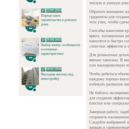
теплую и уютную атмо
12.01.2014
Обратите внимание на
Первые шаги
градиенты для создани
строительства и ремонта
тела утки, чтобы сдел
дома
Способы нанесения кра
ярких, насыщенных цв
28.04.2014
наносятся и быстро со
Выбор ванны: особенности
слоистых эффектов и 
и основные
характеристики
Для деликатных детал
мягкие тампоны. В ме
или маскировочную лен
18.01.2014
Чтобы добиться объема
Выгодная ипотека под
новостройку
каждому хорошо высох
избежать размытия ли
Не бойтесь экспериме
для создания эффектов
блестки или специальн
Завершая работу, заде
сохранить насыщеннос
Следуйте выбранной па
живым и гармоничным,