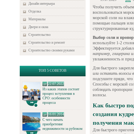
Дизайн интерьера
Чтобы получить объем
Отделка
воспользоваться морск
морской соли на влаж
Материалы
помощью пальцев или 
Двери и окна
структурированные ку
Строительство
Выбор соли и пропо
Строительство и ремонт
используйте 1-2 столо
Эффектируется добавл
Строительство своими руками
например, глицерина 
увлажненность и прид
Для быстрого закрепл
ТОП 5 СОВЕТОВ
или оставить волосы в
подсушите пряди, что
22.07.2022
Способы с морской сол
Из каких этапов состоит
соблюдать пропорции 
процесс вступления в
волосы.
СРО: особенности
процесса
Как быстро по
создания кудре
16.01.2014
С чего начать
получения мак
приобретение
недвижимости за рубежом
Для быстрого пригото