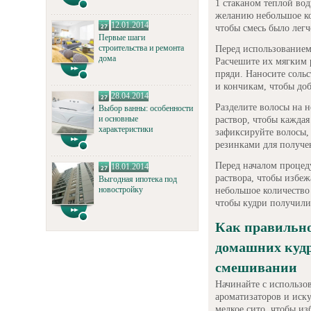
1 стаканом теплой во
желанию небольшое ко
12.01.2014
чтобы смесь было легч
Первые шаги
строительства и ремонта
Перед использованием
дома
Расчешите их мягким р
пряди. Наносите соль
и кончикам, чтобы до
28.04.2014
Разделите волосы на н
Выбор ванны: особенности
и основные
раствор, чтобы каждая
характеристики
зафиксируйте волосы,
резинками для получе
Перед началом процед
18.01.2014
раствора, чтобы избе
Выгодная ипотека под
новостройку
небольшое количество 
чтобы кудри получил
Как правильно
домашних кудр
смешивании
Начинайте с использо
ароматизаторов и иску
мелкое сито, чтобы из