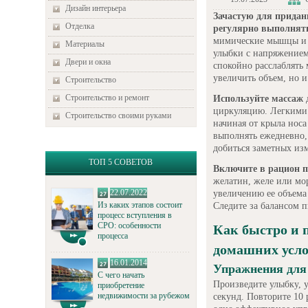
Дизайн интерьера
Зачастую для придан
Отделка
регулярно выполнят
мимические мышцы и с
Материалы
улыбки с напряжением 
Двери и окна
спокойно расслаблять
увеличить объем, но 
Строительство
Строительство и ремонт
Используйте массаж
д
циркуляцию. Легкими
Строительство своими руками
начиная от крыла носа
выполнять ежедневно,
добиться заметных из
ТОП 5 СОВЕТОВ
Включите в рацион п
желатин, желе или мо
22.07.2022
увеличению ее объема 
Из каких этапов состоит
Следите за балансом 
процесс вступления в
СРО: особенности
Как быстро и 
процесса
домашних усл
16.01.2014
Упражнения для
С чего начать
Произведите улыбку, у
приобретение
недвижимости за рубежом
секунд. Повторите 10