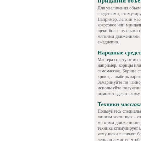
придания объ
Для увеличения объем
средствами, стимули
Например, легкий мас
кокосовое или миндаль
щеки более пухлыми и
мягкими движениями м
ежедневно.
Народные средс
Мастера советуют исп
например, корицы или
самомассаж. Корица с
крови, а имбирь дари
Замаринуйте по чайно
используйте полученн
поможет сделать кожу 
Техники массажа
Пользуйтесь специаль
линиям кости щек – от
мягкими движениями, 
техника стимулирует 
чему щеки выглядят б
день по 5 минут, чтоб