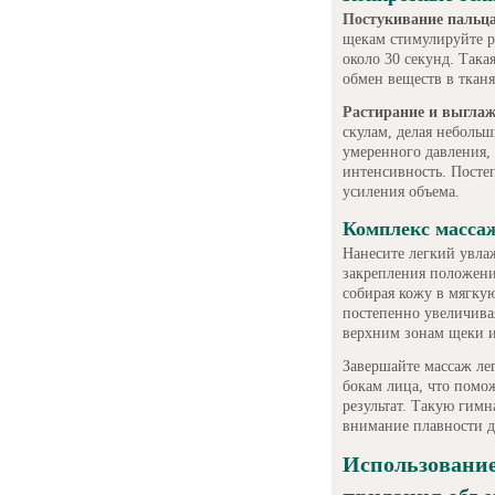
Постукивание пальц
щекам стимулируйте р
около 30 секунд. Така
обмен веществ в тканя
Растирание и выгла
скулам, делая неболь
умеренного давления,
интенсивность. Посте
усиления объема.
Комплекс масса
Нанесите легкий увла
закрепления положени
собирая кожу в мягкую
постепенно увеличивая
верхним зонам щеки и
Завершайте массаж л
бокам лица, что помо
результат. Такую гимн
внимание плавности 
Использование