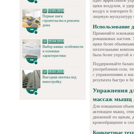
одно эффективное упр
щеки воздухом, и уде
12.01.2014
воздух и повторите 8
Первые шаги
лицевую мускулатуру 
строительства и ремонта
дома
Использование 
Применяйте освежающ
ромашковых настоев. 
28.04.2014
щеки более объемным
Выбор ванны: особенности
питательными компоне
и основные
была более упругой и 
характеристики
Поддерживайте баланс
употребления соли, ч
18.01.2014
с упражнениями и мас
Выгодная ипотека под
результата быстро и бе
новостройку
Упражнения дл
массаж мышц 
Для повышения объема
активации мышц, отве
движений по щекам, д
кровообращение и спо
Конкретные тех