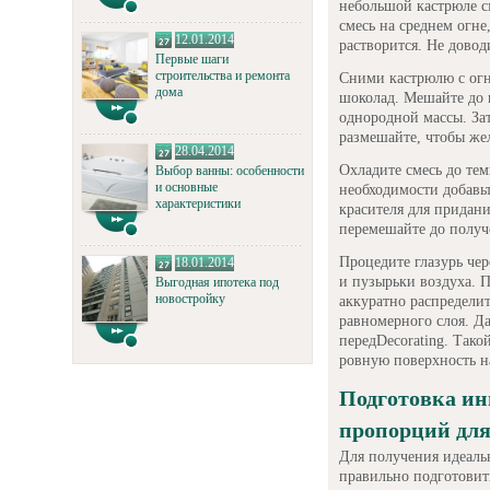
небольшой кастрюле с
смесь на среднем огне
12.01.2014
растворится. Не довод
Первые шаги
строительства и ремонта
Сними кастрюлю с огн
дома
шоколад. Мешайте до 
однородной массы. За
размешайте, чтобы же
28.04.2014
Охладите смесь до тем
Выбор ванны: особенности
и основные
необходимости добавь
характеристики
красителя для придан
перемешайте до получ
Процедите глазурь чер
18.01.2014
и пузырьки воздуха. П
Выгодная ипотека под
новостройку
аккуратно распределит
равномерного слоя. Да
передDecorating. Тако
ровную поверхность н
Подготовка ин
пропорций для
Для получения идеаль
правильно подготовит