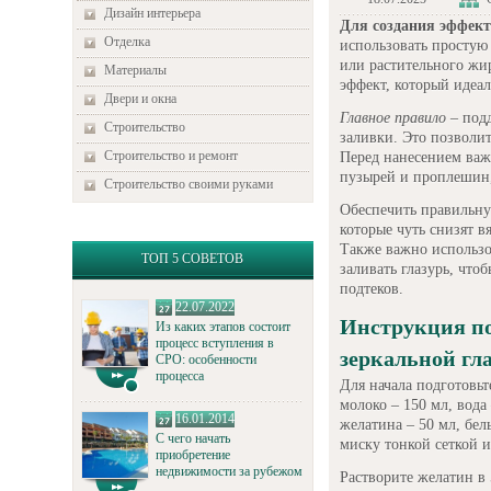
Дизайн интерьера
Для создания эффект
Отделка
использовать простую 
или растительного жир
Материалы
эффект, который идеал
Двери и окна
Главное правило
– подд
Строительство
заливки. Это позволи
Строительство и ремонт
Перед нанесением важ
пузырей и проплешин,
Строительство своими руками
Обеспечить правильну
которые чуть снизят в
Также важно использо
ТОП 5 СОВЕТОВ
заливать глазурь, что
подтеков.
22.07.2022
Инструкция по
Из каких этапов состоит
процесс вступления в
зеркальной гл
СРО: особенности
процесса
Для начала подготовьт
молоко – 150 мл, вода 
16.01.2014
желатина – 50 мл, бел
С чего начать
миску тонкой сеткой и
приобретение
недвижимости за рубежом
Растворите желатин в 