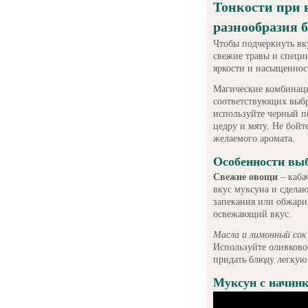
Тонкости при 
разнообразия 
Чтобы подчеркнуть вк
свежие травы и специи
яркости и насыщеннос
Магические комбинаци
соответствующих выбр
используйте черный пе
цедру и мяту. Не бойт
желаемого аромата.
Особенности вы
Свежие овощи
– каба
вкус муксуна и сделаю
запекания или обжари
освежающий вкус.
Масла и лимонный сок
Используйте оливково
придать блюду легкую
Муксун с начинк