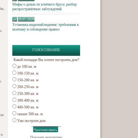
Мифы о домах из клеёного бруса: разбор
бы,
распространённых заблуждений
28.07.2026
Установка видеонаблюдения: требования к
монтажу и соблюдение правил
о
ГОЛОСОВАНИЕ
Какой площади Вы хотите построить дом?
и
до 100 кв. м
100-150 кв. м
150-200 кв. м
о
200-250 кв. м
250-300 кв. м
300-400 кв. м
400-500 кв. м
свыше 500 кв. м
сом
Уже построен дом
го
Показать результаты