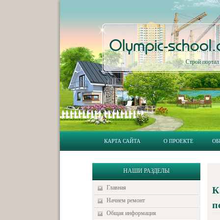
Olympic-school
Строй порта
КАРТА САЙТА
О ПРОЕКТЕ
ОБ
НАШИ РАЗДЕЛЫ
Главная
К
Начнем ремонт
п
Общая информация