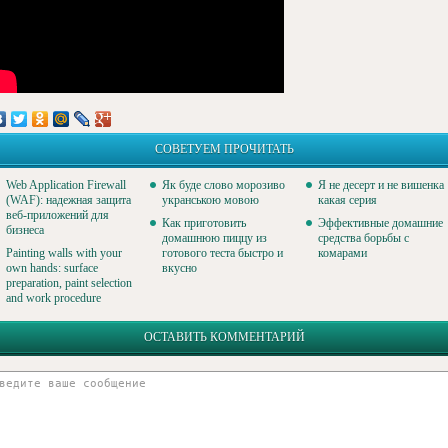
СОВЕТУЕМ ПРОЧИТАТЬ
Web Application Firewall
Як буде слово морозиво
Я не десерт и не вишенка
(WAF): надежная защита
укранською мовою
какая серия
веб-приложений для
Как приготовить
Эффективные домашние
бизнеса
домашнюю пиццу из
средства борьбы с
Painting walls with your
готового теста быстро и
комарами
own hands: surface
вкусно
preparation, paint selection
and work procedure
ОСТАВИТЬ КОММЕНТАРИЙ