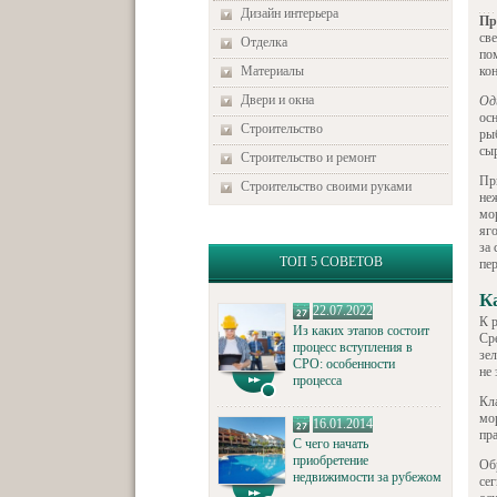
Дизайн интерьера
Пр
св
Отделка
по
Материалы
ко
Двери и окна
Од
осн
Строительство
ры
сы
Строительство и ремонт
Пр
Строительство своими руками
не
мо
яг
за 
ТОП 5 СОВЕТОВ
пе
К
22.07.2022
К 
Из каких этапов состоит
Ср
процесс вступления в
зе
СРО: особенности
не 
процесса
Кл
мо
16.01.2014
пр
С чего начать
приобретение
Об
недвижимости за рубежом
се