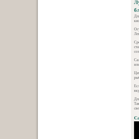
Л
б
Дл
ки
Ог
Ле
Ср
ст
со
Са
ил
Ци
ры
Есл
вк
Дл
Та
све
Са