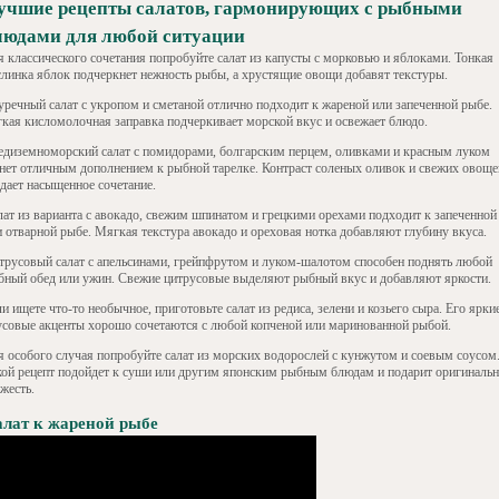
учшие рецепты салатов, гармонирующих с рыбными
людами для любой ситуации
я классического сочетания попробуйте салат из капусты с морковью и яблоками. Тонкая
слинка яблок подчеркнет нежность рыбы, а хрустящие овощи добавят текстуры.
уречный салат с укропом и сметаной отлично подходит к жареной или запеченной рыбе.
гкая кисломолочная заправка подчеркивает морской вкус и освежает блюдо.
едиземноморский салат с помидорами, болгарским перцем, оливками и красным луком
анет отличным дополнением к рыбной тарелке. Контраст соленых оливок и свежих овоще
здает насыщенное сочетание.
лат из варианта с авокадо, свежим шпинатом и грецкими орехами подходит к запеченной
и отварной рыбе. Мягкая текстура авокадо и ореховая нотка добавляют глубину вкуса.
трусовый салат с апельсинами, грейпфрутом и луком-шалотом способен поднять любой
бный обед или ужин. Свежие цитрусовые выделяют рыбный вкус и добавляют яркости.
и ищете что-то необычное, приготовьте салат из редиса, зелени и козьего сыра. Его ярки
усовые акценты хорошо сочетаются с любой копченой или маринованной рыбой.
я особого случая попробуйте салат из морских водорослей с кунжутом и соевым соусом
кой рецепт подойдет к суши или другим японским рыбным блюдам и подарит оригиналь
жесть.
лат к жареной рыбе