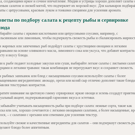
ка, создающими яркое и сочное впечатление. Мидии и устрицы хорошо дополнят салаты 
леным салатом и свежей мятой, что подчеркнет их морской вкус. Для кальмаров подбира
латы с цитрусовыми, красным луком и тонкими специями для усиления аромата.
оветы по подбору салата к рецепту рыбы и сервировке
люда
бирайте салаты с яркими кислотными или цитрусовыми соусами, например, с
ельсиновым или лимонным, чтобы подчеркнуть свежесть рыбы и сбалансировать жирност
я жареных или запеченных рыб подойдут салаты с хрустящими овощами и легкими
равками на основе оливкового масла, лимонного сока или уксуса, что добавит контраста
сту и вкусу блюда.
ли к рыбе подают холодные закуски или суши, выбирайте легкие салаты с листьями салат
урцами и легкими травами: такая комбинация не перегружает вкус и сохраняет свежесть.
я рыбных запеканок или блюд с насыщенными соусами используйте салаты с более
сыщенными ингредиентами: авокадо, орехи или козий сыр отлично дополнят такие блюда
бавляя текстурных контрастов.
ратите внимание на цветовую гамму сервировки: яркие овощи и зелень создадут приятн
зуальный акцент, подчеркивающий гармонию вкуса и эстетики.
 забывайте учитывать насыщенность рыбы при подборе салата: нежные сорта, такие как
еска или хек, хорошо сочетаются с легкими овощными салатами, а более насыщенные, вр
ося, – с салатами с орехами или семенами для усиления текстур.
пользуйте свежие и качественные ингредиенты для салатов – они подчеркнут свежесть р
сделают блюдо более аппетитным.