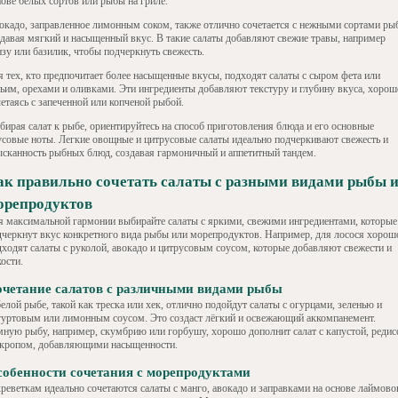
нове белых сортов или рыбы на гриле.
окадо, заправленное лимонным соком, также отлично сочетается с нежными сортами ры
здавая мягкий и насыщенный вкус. В такие салаты добавляют свежие травы, например
нзу или базилик, чтобы подчеркнуть свежесть.
я тех, кто предпочитает более насыщенные вкусы, подходят салаты с сыром фета или
зьим, орехами и оливками. Эти ингредиенты добавляют текстуру и глубину вкуса, хорош
етаясь с запеченной или копченой рыбой.
бирая салат к рыбе, ориентируйтесь на способ приготовления блюда и его основные
усовые ноты. Легкие овощные и цитрусовые салаты идеально подчеркивают свежесть и
ысканность рыбных блюд, создавая гармоничный и аппетитный тандем.
ак правильно сочетать салаты с разными видами рыбы 
орепродуктов
я максимальной гармонии выбирайте салаты с яркими, свежими ингредиентами, которые
дчеркнут вкус конкретного вида рыбы или морепродуктов. Например, для лосося хорош
дходят салаты с руколой, авокадо и цитрусовым соусом, которые добавляют свежести и
ости.
четание салатов с различными видами рыбы
елой рыбе, такой как треска или хек, отлично подойдут салаты с огурцами, зеленью и
гуртовым или лимонным соусом. Это создаст лёгкий и освежающий аккомпанемент.
мную рыбу, например, скумбрию или горбушу, хорошо дополнит салат с капустой, реди
укропом, добавляющими насыщенности.
обенности сочетания с морепродуктами
креветкам идеально сочетаются салаты с манго, авокадо и заправками на основе лаймово