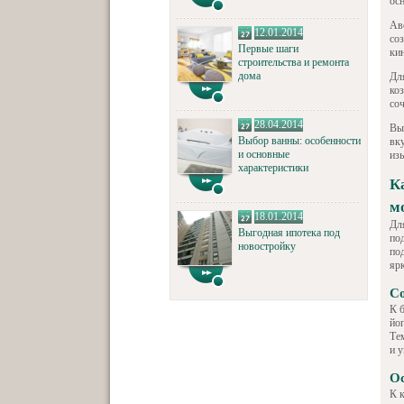
ос
Ав
12.01.2014
со
Первые шаги
ки
строительства и ремонта
дома
Дл
ко
соч
28.04.2014
Вы
Выбор ванны: особенности
вк
и основные
из
характеристики
К
м
18.01.2014
Дл
Выгодная ипотека под
по
новостройку
по
ярк
Со
К б
йо
Те
и 
Ос
К 