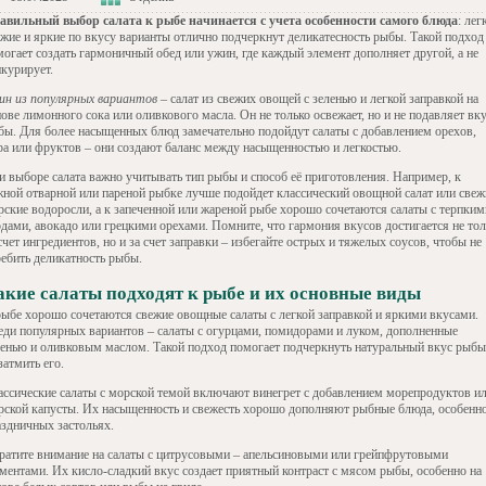
авильный выбор салата к рыбе начинается с учета особенности самого блюда
: лег
ежие и яркие по вкусу варианты отлично подчеркнут деликатесность рыбы. Такой подход
могает создать гармоничный обед или ужин, где каждый элемент дополняет другой, а не
нкурирует.
ин из популярных вариантов
– салат из свежих овощей с зеленью и легкой заправкой на
ове лимонного сока или оливкового масла. Он не только освежает, но и не подавляет вк
бы. Для более насыщенных блюд замечательно подойдут салаты с добавлением орехов,
ра или фруктов – они создают баланс между насыщенностью и легкостью.
и выборе салата важно учитывать тип рыбы и способ её приготовления. Например, к
жной отварной или пареной рыбке лучше подойдет классический овощной салат или свеж
рские водоросли, а к запеченной или жареной рыбе хорошо сочетаются салаты с терпким
одами, авокадо или грецкими орехами. Помните, что гармония вкусов достигается не тол
счет ингредиентов, но и за счет заправки – избегайте острых и тяжелых соусов, чтобы не
ребить деликатность рыбы.
акие салаты подходят к рыбе и их основные виды
рыбе хорошо сочетаются свежие овощные салаты с легкой заправкой и яркими вкусами.
еди популярных вариантов – салаты с огурцами, помидорами и луком, дополненные
ленью и оливковым маслом. Такой подход помогает подчеркнуть натуральный вкус рыбы
затмить его.
ассические салаты с морской темой включают винегрет с добавлением морепродуктов и
рской капусты. Их насыщенность и свежесть хорошо дополняют рыбные блюда, особенно
аздничных застольях.
ратите внимание на салаты с цитрусовыми – апельсиновыми или грейпфрутовыми
гментами. Их кисло-сладкий вкус создает приятный контраст с мясом рыбы, особенно на