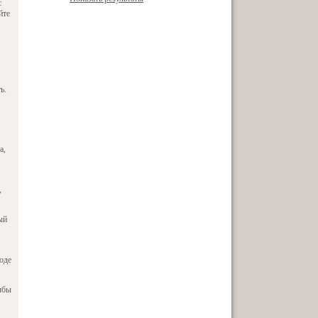
с
йте
ь.
а,
,
ый
оде
ыбы