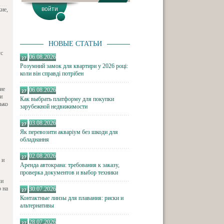
кие,
НОВЫЕ СТАТЬИ
ус
06.08.2026
Розумний замок для квартири у 2026 році:
коли він справді потрібен
ие
06.08.2026
и
Как выбрать платформу для покупки
ько
зарубежной недвижимости
03.08.2026
Як перевозити акваріум без шкоди для
обладнання
02.08.2026
 и
Аренда автокрана: требования к заказу,
проверка документов и выбор техники
ли
 на
30.07.2026
Контактные линзы для плавания: риски и
альтернативы
28.07.2026