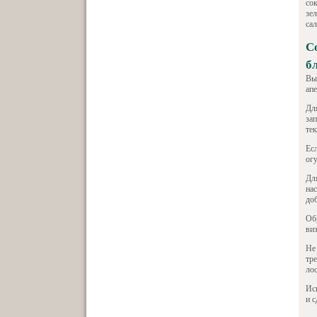
со
зе
са
С
б
Вы
ап
Дл
зап
тек
Ес
ог
Дл
на
до
Об
ви
Не
тр
лос
Ис
и 