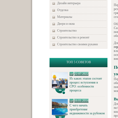
Дизайн интерьера
Пе
ре
Отделка
гр
Материалы
сг
Двери и окна
Об
Са
Строительство
по
об
Строительство и ремонт
Дл
Строительство своими руками
ге
вл
ос
вн
ТОП 5 СОВЕТОВ
П
у
22.07.2022
Из каких этапов состоит
Пе
процесс вступления в
об
СРО: особенности
пов
процесса
мо
Вы
16.01.2014
Дл
С чего начать
на
приобретение
кв
недвижимости за рубежом
пр