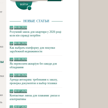
ет
НОВЫЕ СТАТЬИ
06.08.2026
Розумний замок для квартири у 2026 році:
коли він справді потрібен
06.08.2026
вка
Как выбрать платформу для покупки
зарубежной недвижимости
03.08.2026
пы
Як перевозити акваріум без шкоди для
обладнання
02.08.2026
тки
Аренда автокрана: требования к заказу,
проверка документов и выбор техники
30.07.2026
ки
Контактные линзы для плавания: риски и
альтернативы
ть
28.07.2026