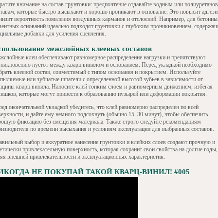
ратите внимание на состав грунтовки: предпочтение отдавайте водным или полиуретано
ставам, которые быстро высыхают и хорошо проникают в основание. Это повысит адгез
снизит вероятность появления воздушных карманов и отслоений. Например, для бетонны
ментных оснований идеально подходят грунтовки с глубоким проникновением, содержа
ециальные добавки для усиления сцепления.
пользование межслойных клеевых составов
жслойные клеи обеспечивают равномерное распределение нагрузки и препятствуют
зникновению пустот между кварц винилом и основанием. Перед укладкой необходимо
брать клеевой состав, совместимый с типом основания и покрытием. Используйте
спыляемые или зубчатые шпатели с определенной высотой зубьев в зависимости от
лщины кварц винила. Наносите клей тонким слоем и равномерным движением, избегая
лишков, которые могут привести к образованию пузырей или деформации покрытия.
ред окончательной укладкой убедитесь, что клей равномерно распределен по всей
верхности, и дайте ему немного подсохнуть (обычно 15–30 минут), чтобы обеспечить
рошую фиксацию без смещения материала. Также строго следуйте рекомендациям
оизводителя по времени высыхания и условиям эксплуатации для выбранных составов.
авильный выбор и аккуратное нанесение грунтовки и клейких слоев создают прочную и
етически привлекательную поверхность, которая сохранит свои свойства на долгие годы,
ряя внешней привлекательности и эксплуатационных характеристик.
ИКОГДА НЕ ПОКУПАЙ ТАКОЙ КВАРЦ-ВИНИЛ! #005