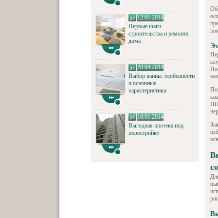
Об
ос
12.01.2014
пр
Первые шаги
по
строительства и ремонта
дома
Эт
Пе
сл
28.04.2014
По
Выбор ванны: особенности
ма
и основные
По
характеристики
кв
ПП
не
18.01.2014
За
Выгодная ипотека под
из
новостройку
ос
В
с
Дл
вы
ис
ри
В