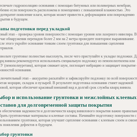
еспечьте гидроизоляцию основания с помощью битумных или полимерных мембран,
обенно если поверхность расположена в помещениях с повышенной влажностью. Это
едотвратит появление влаги, которая может привести к деформациям или повреждению
крытия в будущем.
апы подготовки перед укладкой
рвый этап – проверка уровня поверхности с помощью уровня или лазерного нивелира. В
учае обнаружения перепадов более 2 мм на 2 метра проведите повторное выравнивание.
сле этого укройте основание тонким слоем грунтовки для повышения сцепления
териалов.
звольте грунтовке полностью высохнуть, после чего приступайте к укладке подложки. Д
арц винила рекомендуется использовать специальную подложку из пенополиэтилена или
У (пенополиуретана), которая снижает шум, поглощает вибрацию и защищает покрытие 
ровностей основания.
ключительный этап – аккуратно раскатайте и зафиксируйте подложку по всей поверхност
бегая морщин, складок и пузырей. В результате подготовка основания станет надежной
новой, которая обеспечит красивый внешний вид и долгий срок службы кварц винила.
ыбор и использование грунтовки и межслойных клеевых
оставов для долговременной защиты покрытия
я обеспечения надежности и долговечности кварц винилового покрытия важно правильн
брать грунтовочные материалы и клеевые составы. Начинайте подготовку поверхности с
пользованием грунтовки, которая улучшит сцепление основания с клеевым слоем и снизи
ск появления дефектов в будущем.
ыбор грунтовки