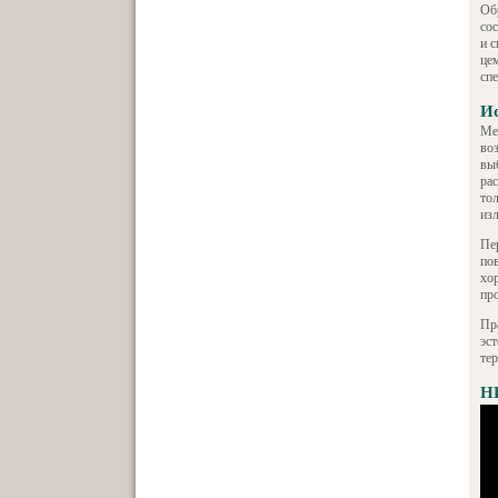
Об
со
и 
це
сп
Ис
Ме
во
вы
ра
то
из
Пе
по
хо
пр
Пр
эст
те
Н