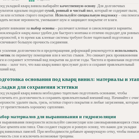
ред укладкой кварц винила выбирайте
качественную основу
. Для долговечных
зультатов идеально подходит
сухой, ровный и чистый пол
, который не содержит пыли,
язи или остатков старого покрытия.
Используйте специальную подложку
– она помога
ладить мелкие неровности, уменьшают шум и защищают покрытие от влаги.
ратите внимание на
выбор основы
– различают клеевые и самоклеящиеся варианты.
моклеящийся кварц винил
удобен для быстрого монтажа и отлично подходит для ровных
верхностей, в то время как клеевые системы требуют более тщательной подготовки и
еспечивают большую прочность соединения.
я усиления долговечности и предотвращения деформаций рекомендуется
использовать
рметик
по периметру помещения или в местах стыков. Это снижает риск проникновения
аги и сохраняет эстетичный вид покрытия на долгие годы. Чистота и правильная подгото
новы – залог того, что ваш кварц винил прослужит долго и сохранит привлекательный
ешний вид.
одготовка основания под кварц винил: материалы и эта
кладки для сохранения эстетики
ред укладкой кварц винила необходимо тщательно подготовить основание, чтобы
еспечить его долговечность и сохранить привлекательный внешний вид. Начинайте с очис
ерхности: удалите пыль, грязь, остатки старого покрытия и любые загрязнения, которые
гут препятствовать хорошему сцеплению.
бор материалов для выравнивания и гидроизоляции
я выравнивания поверхности используйте самонесущие или самовыравнивающиеся стяж
 базе цемента или гипса. Они создают гладкую и ровную основу, что важно для укладки
арц виниловых панелей. При необходимости добавьте армирующую сетку, чтобы повыси
очность слоя и исключить возможные трещины.