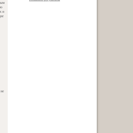
вым
ию
х и
щие
 не