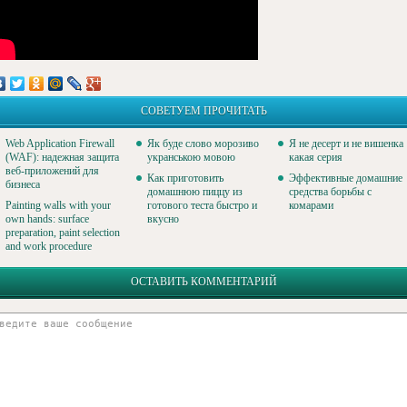
СОВЕТУЕМ ПРОЧИТАТЬ
Web Application Firewall
Як буде слово морозиво
Я не десерт и не вишенка
(WAF): надежная защита
укранською мовою
какая серия
веб-приложений для
Как приготовить
Эффективные домашние
бизнеса
домашнюю пиццу из
средства борьбы с
Painting walls with your
готового теста быстро и
комарами
own hands: surface
вкусно
preparation, paint selection
and work procedure
ОСТАВИТЬ КОММЕНТАРИЙ