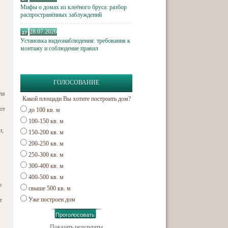
Мифы о домах из клеёного бруса: разбор
распространённых заблуждений
28.07.2026
Установка видеонаблюдения: требования к
монтажу и соблюдение правил
ГОЛОСОВАНИЕ
ля
Какой площади Вы хотите построить дом?
от
до 100 кв. м
100-150 кв. м
и,
150-200 кв. м
200-250 кв. м
250-300 кв. м
300-400 кв. м
400-500 кв. м
о
свыше 500 кв. м
Уже построен дом
т
Показать результаты