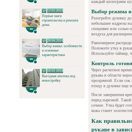
каждый килограмм ну
12.01.2014
Выбор режима и 
Первые шаги
Разогрейте духовку до
строительства и ремонта
небольшие надрезы на
дома
специями или солью по
воздуха для расширен
28.04.2014
Равномерное распреде
Выбор ванны: особенности
Положите утку в рука
и основные
Используйте таймер, ч
характеристики
Контроль готовн
Через расчетное время
18.01.2014
рукава в области верх
Выгодная ипотека под
прозрачной. Если сок 
новостройку
птицу в духовке еще н
После завершения врем
перед нарезкой. Такой
сочнее. Утка будет го
кожа станет золотисто
Как правильно
рукаве в завис