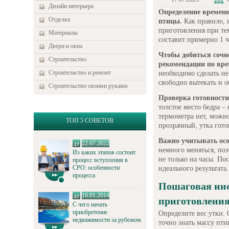
Дизайн интерьера
Определение времени
Отделка
птицы.
Как правило, н
приготовления при те
Материалы
составит примерно 1 ч
Двери и окна
Чтобы добиться сочн
Строительство
рекомендации по вре
Строительство и ремонт
необходимо сделать не
свободно вытекать и о
Строительство своими руками
Проверка готовности 
толстое место бедра –
термометра нет, можно
ТОП 5 СОВЕТОВ
прозрачный, утка гото
Важно учитывать осо
22.07.2022
немного меняться, поэ
Из каких этапов состоит
не только на часы. П
процесс вступления в
СРО: особенности
идеального результата.
процесса
Пошаговая инс
16.01.2014
приготовления
С чего начать
приобретение
Определите вес утки.
недвижимости за рубежом
точно знать массу пти