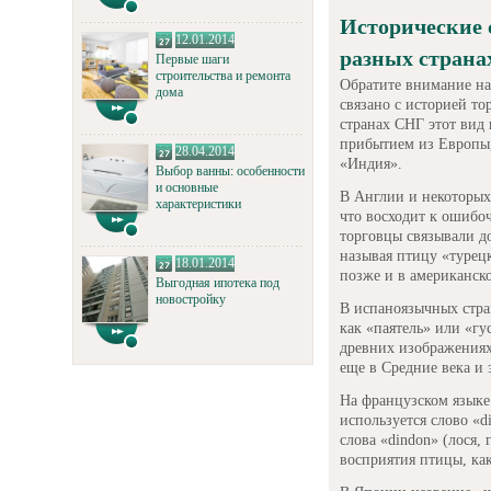
Исторические 
12.01.2014
разных страна
Первые шаги
строительства и ремонта
Обратите внимание на 
дома
связано с историей т
странах СНГ этот вид 
прибытием из Европы,
28.04.2014
«Индия».
Выбор ванны: особенности
и основные
В Англии и некоторых
характеристики
что восходит к ошибо
торговцы связывали д
называя птицу «турецк
18.01.2014
позже и в американск
Выгодная ипотека под
новостройку
В испаноязычных стра
как «паятель» или «гу
древних изображениях
еще в Средние века и 
На французском языке
используется слово «d
слова «dindon» (лося,
восприятия птицы, ка