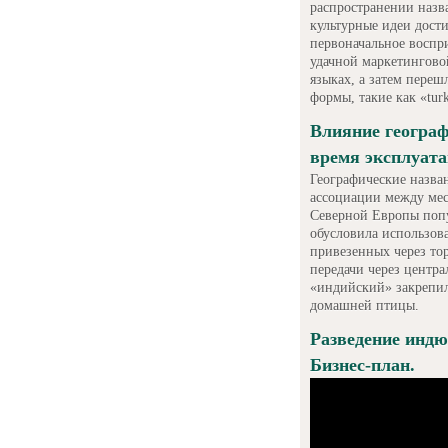
распространении назв
культурные идеи дост
первоначальное воспри
удачной маркетингово
языках, а затем переш
формы, такие как «tur
Влияние географ
время эксплуата
Географические назва
ассоциации между мес
Северной Европы попу
обусловила использов
привезенных через то
передачи через центр
«индийский» закрепил
домашней птицы.
Разведение индю
Бизнес-план.