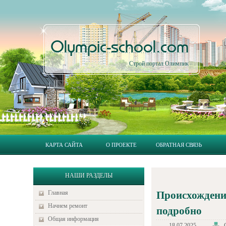
Olympic-school.com
Строй портал Олимпик
КАРТА САЙТА
О ПРОЕКТЕ
ОБРАТНАЯ СВЯЗЬ
НАШИ РАЗДЕЛЫ
Главная
Происхождени
Начнем ремонт
подробно
Общая информация
18.07.2025