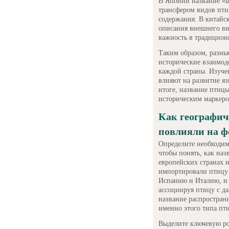
В Японии название «ш
трансфером видов птиц
содержания. В китайс
описания внешнего вид
важность в традиционн
Таким образом, разны
исторические взаимод
каждой страны. Изуче
влияют на развитие я
итоге, название птицы
историческим маркеро
Как географич
повлияли на ф
Определите необходим
чтобы понять, как на
европейских странах 
импортировали птицу 
Испанию и Италию, и 
ассоциируя птицу с д
название распространи
именно этого типа пт
Выделите ключевую ро