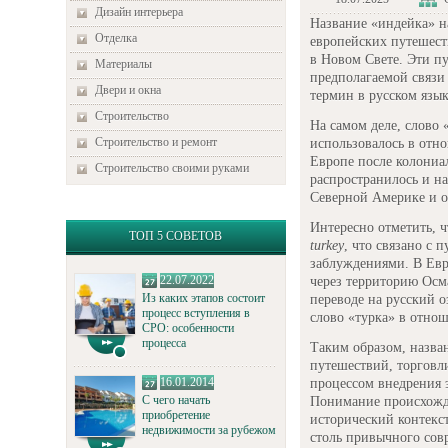
Дизайн интерьера
Название «индейка» на
Отделка
европейских путешест
в Новом Свете. Эти пу
Материалы
предполагаемой связи
Двери и окна
термин в русском язык
Строительство
На самом деле, слово
Строительство и ремонт
использовалось в отн
Европе после колониа
Строительство своими руками
распространилось и на
Северной Америке и о
Интересно отметить, ч
ТОП 5 СОВЕТОВ
turkey
, что связано с 
заблуждениями. В Евр
22.07.2022
через территорию Осма
Из каких этапов состоит
переводе на русский о
процесс вступления в
слово «турка» в отно
СРО: особенности
процесса
Таким образом, назва
путешествий, торговл
16.01.2014
процессом внедрения 
С чего начать
Понимание происхожде
приобретение
исторический контекс
недвижимости за рубежом
столь привычного сов