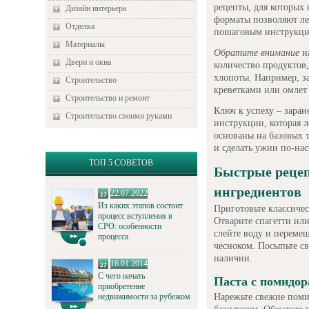
рецепты, для которых
Дизайн интерьера
форматы позволяют ле
Отделка
пошаговым инструкциям
Материалы
Обратите внимание
на
Двери и окна
количество продуктов
хлопоты. Например, з
Строительство
креветками или омлет 
Строительство и ремонт
Ключ к успеху – заран
Строительство своими руками
инструкции, которая л
основаны на базовых т
и сделать ужин по-на
ТОП 5 СОВЕТОВ
Быстрые реце
ингредиентов
22.07.2022
Из каких этапов состоит
Приготовьте классичес
процесс вступления в
Отварите спагетти или
СРО: особенности
слейте воду и переме
процесса
чесноком. Посыпьте св
наличии.
16.01.2014
С чего начать
Паста с помидор
приобретение
Нарежьте свежие пом
недвижимости за рубежом