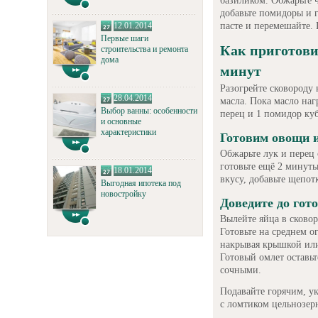
базиликом. Обжарьте ч
добавьте помидоры и г
пасте и перемешайте. 
12.01.2014
Первые шаги
Как приготови
строительства и ремонта
дома
минут
Разогрейте сковороду 
28.04.2014
масла. Пока масло наг
Выбор ванны: особенности
перец и 1 помидор ку
и основные
характеристики
Готовим овощи 
Обжарьте лук и перец 
готовьте ещё 2 минуты
18.01.2014
вкусу, добавьте щепот
Выгодная ипотека под
новостройку
Доведите до гот
Вылейте яйца в сково
Готовьте на среднем о
накрывая крышкой или
Готовый омлет оставь
сочными.
Подавайте горячим, ук
с ломтиком цельнозер