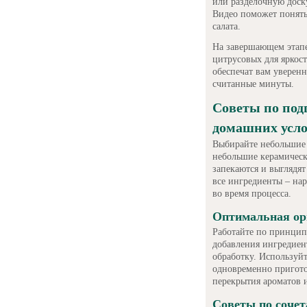
или разделочную доску
Видео поможет понять
салата.
На завершающем этапе
цитрусовых для яркос
обеспечат вам уверенн
считанные минуты.
Советы по под
домашних усл
Выбирайте небольшие 
небольшие керамическ
запекаются и выглядят
все ингредиенты – нар
во время процесса.
Оптимальная ор
Работайте по принцип
добавления ингредиен
обработку. Используй
одновременно пригото
перекрытия ароматов и
Советы по соче