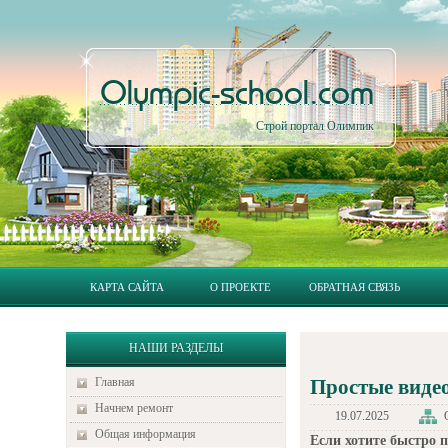
Olympic-school.com
Строй портал Олимпик
КАРТА САЙТА
О ПРОЕКТЕ
ОБРАТНАЯ СВЯЗЬ
НАШИ РАЗДЕЛЫ
Главная
Простые видео
Начнем ремонт
19.07.2025
Общая информация
Если хотите быстро 