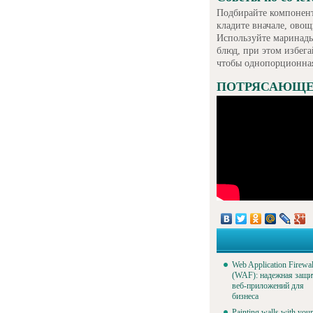
Подбирайте компонент
кладите вначале, овощ
Используйте маринады
блюд, при этом избег
чтобы однопорционная
ПОТРЯСАЮЩЕЕ 
Web Application Firewal
(WAF): надежная защи
веб-приложений для
бизнеса
Painting walls with your