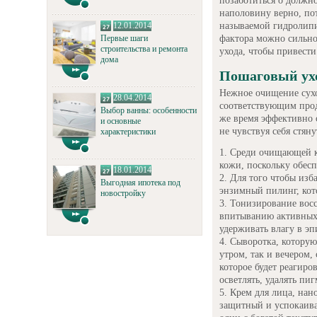
позаботиться о должн
наполовину верно, по
называемой гидролипи
12.01.2014
фактора можно сильно
Первые шаги
строительства и ремонта
ухода, чтобы привести
дома
Пошаговый ух
Нежное очищение сухо
28.04.2014
соответствующим прод
Выбор ванны: особенности
же время эффективно 
и основные
не чувствуя себя стян
характеристики
Среди очищающей ко
кожи, поскольку обесп
18.01.2014
Для того чтобы изба
Выгодная ипотека под
энзимный пилинг, кот
новостройку
Тонизирование восс
впитыванию активных 
удерживать влагу в эп
Сыворотка, которую
утром, так и вечером
которое будет реагиро
осветлять, удалять п
Крем для лица, нан
защитный и успокаива