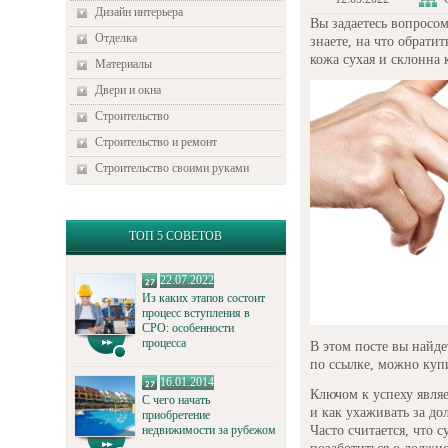
Дизайн интерьера
Вы задаетесь вопросом
Отделка
знаете, на что обрати
кожа сухая и склонна
Материалы
Двери и окна
Строительство
Строительство и ремонт
Строительство своими руками
ТОП 5 СОВЕТОВ
22.07.2022
Из каких этапов состоит
процесс вступления в
СРО: особенности
процесса
В этом посте вы найде
по ссылке, можно куп
16.01.2014
Ключом к успеху являет
С чего начать
и как ухаживать за д
приобретение
Часто считается, что 
недвижимости за рубежом