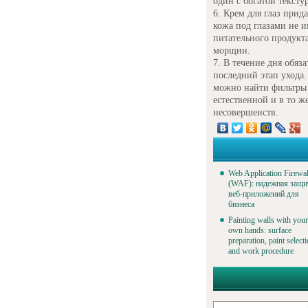
один с богатой тексту
Крем для глаз прид
кожа под глазами не и
питательного продукт
морщин.
В течение дня обяз
последний этап ухода. 
можно найти фильтры 
естественной и в то 
несовершенств.
Web Application Firewal
(WAF): надежная защи
веб-приложений для
бизнеса
Painting walls with your
own hands: surface
preparation, paint select
and work procedure