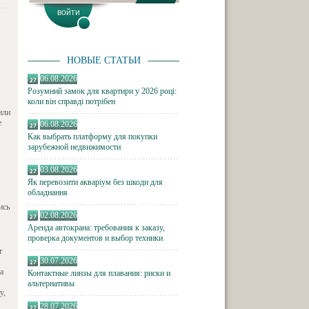
НОВЫЕ СТАТЬИ
06.08.2026
Розумний замок для квартири у 2026 році:
коли він справді потрібен
или
е
06.08.2026
Как выбрать платформу для покупки
зарубежной недвижимости
03.08.2026
Як перевозити акваріум без шкоди для
обладнання
ись
02.08.2026
Аренда автокрана: требования к заказу,
проверка документов и выбор техники
т
30.07.2026
а
Контактные линзы для плавания: риски и
альтернативы
у,
28.07.2026