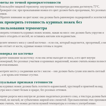
веты по точной проверкеготовности
Используйте пищевой термометр: внутренняя температура должна достигнуть 75°C.
Проверьте сок: при прокалывании ножки его цвет должен быть прозрачным, без розовых
енков.
Обратите внимание на цвет кожи: она должна быть равномерно поджаренной и золотисто
ак проверить готовность куриных ножек без
спользования термометра
оверить готовность куриных ножек можно, нажав на мясо: оно должно быть упругим и
много отходить от костей, не оставаясь мягким или водянистым.
делите немного мяса у самой косточки – если сок, который выделяется, прозрачный, а м
ко отстает от кости, куриные ножки готовы к подаче.
оверка по косточке
атите внимание на косточку: если она легко выходит из мяса, а его цвет внутри
вномерный, без розовых участков и кровяных вкраплений, можно считать ножки полнос
иготовленными.
мотрите место у соединения кости с мясом – оно должно быть сухим или иметь светлый
, а не кровь или темные сгустки.
зуальные признаки готовности
жа куриных ножек должна быть золотисто-карамельной, хрустящей и приятной на вид.
утри мясо станет белым и opaque, без розовых оттенков.
 время разреза мяса внутри не должно выделяться розового сока, а текстура должна быт
отной, но мягкой, не субъективно жирной или слизистой. При выполнении этих признако
жно считать, что ножки достигли нужной температуры и готовы к употреблению.