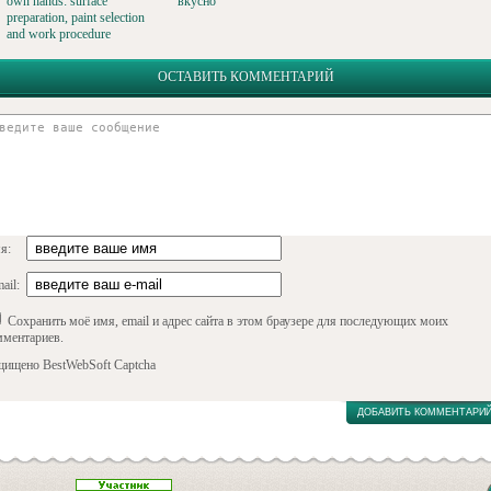
own hands: surface
вкусно
preparation, paint selection
and work procedure
ОСТАВИТЬ КОММЕНТАРИЙ
я:
ail:
Сохранить моё имя, email и адрес сайта в этом браузере для последующих моих
мментариев.
щищено BestWebSoft Captcha