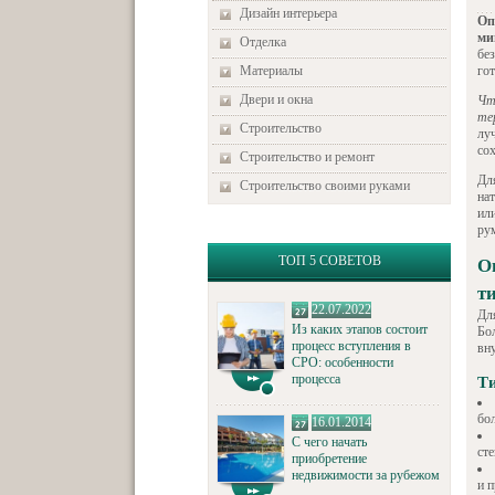
Дизайн интерьера
Оп
ми
Отделка
бе
Материалы
гот
Двери и окна
Чт
те
Строительство
лу
сох
Строительство и ремонт
Дл
Строительство своими руками
на
ил
ру
ТОП 5 СОВЕТОВ
О
т
22.07.2022
Дл
Из каких этапов состоит
Бо
процесс вступления в
вн
СРО: особенности
процесса
Ти
бо
16.01.2014
С чего начать
ст
приобретение
недвижимости за рубежом
и 