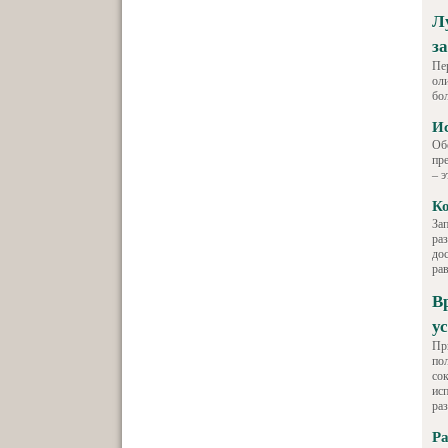
Л
з
Пе
ол
бо
И
Об
пр
– 
Ко
За
ра
до
ра
В
у
Пр
по
со
ис
ра
Ра