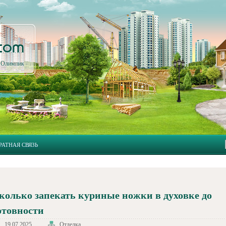
.com
л Олимпик
РАТНАЯ СВЯЗЬ
колько запекать куриные ножки в духовке до
отовности
19.07.2025
Отделка