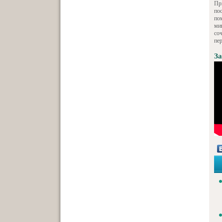
Пр
по
по
ми
со
пе
За