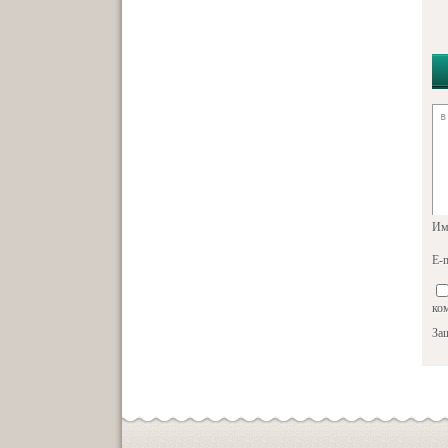
Им
E-m
ко
За