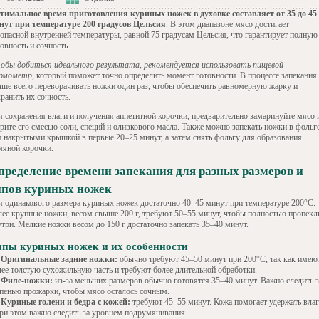
тимальное время приготовления куриных ножек в духовке составляет от 35 до 45
нут при температуре 200 градусов Цельсия
. В этом диапазоне мясо достигает
зопасной внутренней температуры, равной 75 градусам Цельсия, что гарантирует полную
овность и сочность.
обы добиться идеального результата, рекомендуется использовать пищевой
рмометр
, который поможет точно определить момент готовности. В процессе запекания
чше всего переворачивать ножки один раз, чтобы обеспечить равномерную жарку и
ранить их сочность.
я сохранения влаги и получения аппетитной корочки, предварительно замаринуйте мясо 
трите его смесью соли, специй и оливкового масла. Также можно запекать ножки в фольг
и накрытыми крышкой в первые 20–25 минут, а затем снять фольгу для образования
мяной корочки.
пределение времени запекания для разных размеров и
ипов куриных ножек
я одинакового размера куриных ножек достаточно 40–45 минут при температуре 200°C.
лее крупные ножки, весом свыше 200 г, требуют 50–55 минут, чтобы полностью пропекл
утри. Мелкие ножки весом до 150 г достаточно запекать 35–40 минут.
пы куриных ножек и их особенности
Оригинальные задние ножки:
обычно требуют 45–50 минут при 200°C, так как имею
лее толстую сухожильную часть и требуют более длительной обработки.
Филе-ножки:
из-за меньших размеров обычно готовятся 35–40 минут. Важно следить з
епенью прожарки, чтобы мясо осталось сочным.
Куриные голени и бедра с кожей:
требуют 45–55 минут. Кожа помогает удержать влаг
при этом важно следить за уровнем подрумянивания.