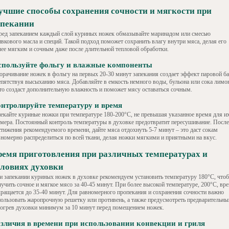
учшие способы сохранения сочности и мягкости при
апекании
ред запеканием каждый слой куриных ножек обмазывайте маринадом или смесью
ивкового масла и специй. Такой подход поможет сохранить влагу внутри мяса, делая его
лее мягким и сочным даже после длительной тепловой обработки.
спользуйте фольгу и влажные компоненты
орачивание ножек в фольгу на первых 20-30 минут запекания создает эффект паровой ба
епятствуя высыханию мяса. Добавляйте в емкость немного воды, бульона или сока лимо
это создаст дополнительную влажность и поможет мясу оставаться сочным.
нтролируйте температуру и время
пекайте куриные ножки при температуре 180-200°С, не превышая указанное время для и
змера. Постоянный контроль температуры в духовке предотвратит пересушивание. После
стижения рекомендуемого времени, дайте мяса отдохнуть 5-7 минут – это даст сокам
вномерно распределиться по всей ткани, делая ножки мягкими и приятными на вкус.
ремя приготовления при различных температурах и
словиях духовки
и запекании куриных ножек в духовке рекомендуем установить температуру 180°C, что
лучить сочное и мягкое мясо за 40-45 минут. При более высокой температуре, 200°C, вр
кращается до 35-40 минут. Для равномерного пропекания и сохранения сочности важно
пользовать жаропрочную решетку или противень, а также предусмотреть предварительны
зогрев духовки минимум за 10 минут перед помещением ножек.
зличия в времени при использовании конвекции и гриля