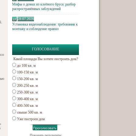
Мифы о домах из клеёного бруса: разбор
распространённых заблуждений
28.07.2026
й.
Установка видеонаблюдения: требования к
монтажу и соблюдение правил
ГОЛОСОВАНИЕ
ясо
Какой площади Вы хотите построить дом?
до 100 кв. м
100-150 кв. м
тью
150-200 кв. м
200-250 кв. м
250-300 кв. м
300-400 кв. м
400-500 кв. м
свыше 500 кв. м
Уже построен дом
ь
в
Показать результаты