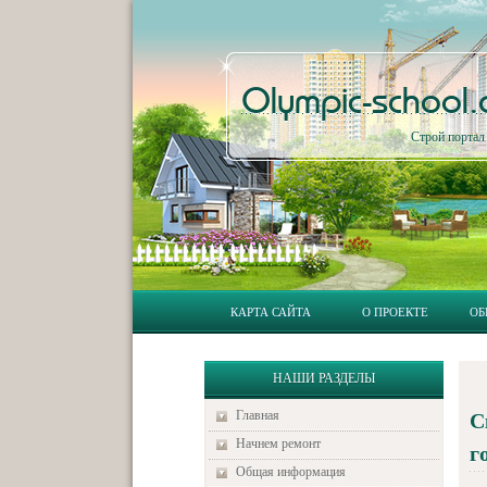
Olympic-school
Строй порта
КАРТА САЙТА
О ПРОЕКТЕ
ОБ
НАШИ РАЗДЕЛЫ
Главная
С
Начнем ремонт
г
Общая информация