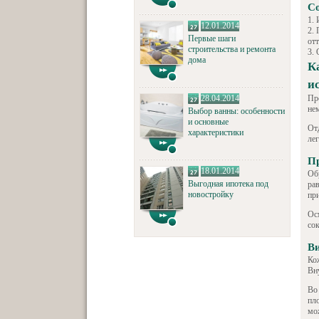
Со
12.01.2014
Первые шаги
отт
строительства и ремонта
дома
К
и
28.04.2014
Пр
не
Выбор ванны: особенности
и основные
От
характеристики
лег
Пр
18.01.2014
Обр
Выгодная ипотека под
ра
новостройку
пр
Ос
сок
Ви
Ко
Вн
Во
пл
мо