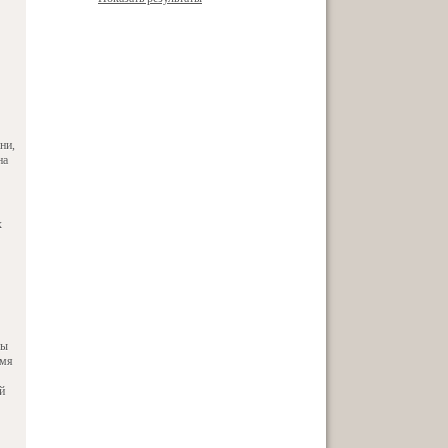
ни,
на
х
бы
емя
й