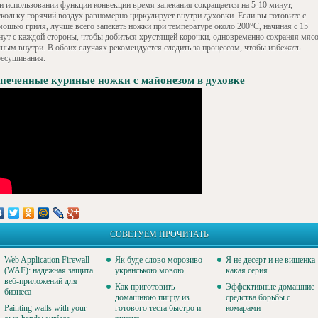
и использовании функции конвекции время запекания сокращается на 5-10 минут,
скольку горячий воздух равномерно циркулирует внутри духовки. Если вы готовите с
мощью гриля, лучше всего запекать ножки при температуре около 200°C, начиная с 15
нут с каждой стороны, чтобы добиться хрустящей корочки, одновременно сохраняя мяс
чным внутри. В обоих случаях рекомендуется следить за процессом, чтобы избежать
ресушивания.
печенные куриные ножки с майонезом в духовке
СОВЕТУЕМ ПРОЧИТАТЬ
Web Application Firewall
Як буде слово морозиво
Я не десерт и не вишенка
(WAF): надежная защита
укранською мовою
какая серия
веб-приложений для
Как приготовить
Эффективные домашние
бизнеса
домашнюю пиццу из
средства борьбы с
Painting walls with your
готового теста быстро и
комарами