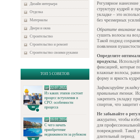
Регулярное нанесение
Дизайн интерьера
структуру кудрей и п
Отделка
укладке – это исполь
без чрезмерных усили
Материалы
Двери и окна
Обратите внимание на
сушить волосы на воз
Строительство
Такой подход сохраня
Строительство и ремонт
появления пушистости
Строительство своими руками
Определите оптимал
продукты.
Используйт
фиксацией, которые по
влажные волосы, равн
ТОП 5 СОВЕТОВ
форму и яркость кудре
Зафиксируйте укладку
22.07.2022
правильных техник.
Ис
Из каких этапов состоит
процесс вступления в
закрепить укладку пр
СРО: особенности
спиртов, что защитит 
процесса
Не забывайте о регул
аккуратно, чтобы изб
16.01.2014
для профессионально
С чего начать
приобретение
повреждений. Такой ух
недвижимости за рубежом
длительный период.