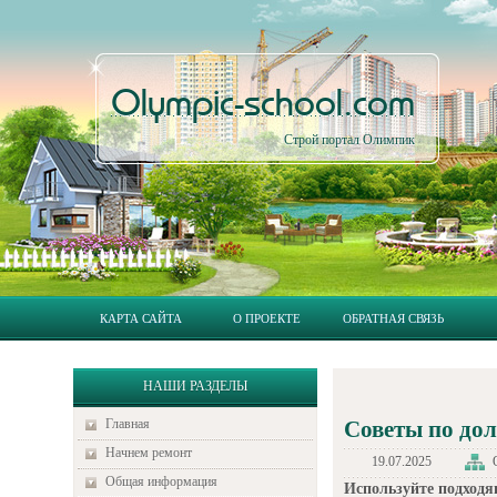
Olympic-school.com
Строй портал Олимпик
КАРТА САЙТА
О ПРОЕКТЕ
ОБРАТНАЯ СВЯЗЬ
НАШИ РАЗДЕЛЫ
Главная
Советы по дол
Начнем ремонт
19.07.2025
Общая информация
Используйте подходя