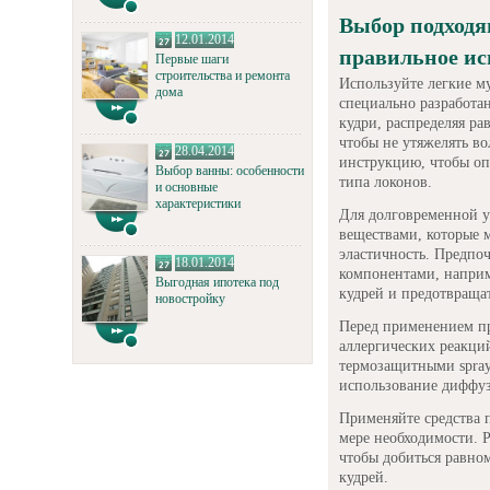
Выбор подходя
12.01.2014
правильное ис
Первые шаги
строительства и ремонта
Используйте легкие м
дома
специально разработа
кудри, распределяя ра
чтобы не утяжелять в
28.04.2014
инструкцию, чтобы оп
Выбор ванны: особенности
типа локонов.
и основные
характеристики
Для долговременной у
веществами, которые 
эластичность. Предпо
18.01.2014
компонентами, наприм
Выгодная ипотека под
кудрей и предотвраща
новостройку
Перед применением пр
аллергических реакци
термозащитными spray
использование диффуз
Применяйте средства п
мере необходимости. Р
чтобы добиться равно
кудрей.