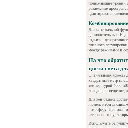
понижающие уровни ос
разделение пространс
адаптировать освещен
Комбинирование
Для оптимальной функ
дополнительных. Над р
отдыха – декоративно
плавного регулировки 
между режимами и соз
На что обрати
цвета света дл
Оптимальная яркость 
квадратный метр площ
температурой 4000-500
холодное освещение, к
Для зон отдыха доста
люмен, избегая слишк
атмосферу. Цветовая т
светового тону, котор
Используйте регулируе