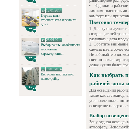
равномерное распредел
Задники и рабочие
12.01.2014
лампами-настенными с
Первые шаги
комфорт при пригото
строительства и ремонта
Цветовая темпер
дома
Для кухни лучше ис
создающие нейтральны
различать цвета проду
28.04.2014
Обратите внимание 
Выбор ванны: особенности
сделать цвета более е
и основные
характеристики
Не забывайте о возмо
свет позволяет адапти
делая кухню более фу
18.01.2014
Как выбрать п
Выгодная ипотека под
новостройку
рабочей зоны и
Для освещения рабоче
такие как светодиодн
установленные в пото
освещение поверхност
Выбор освещени
Зону отдыха освещайт
атмосферу. Используй