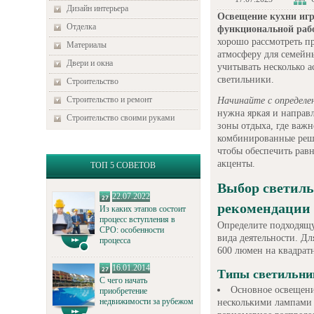
Дизайн интерьера
Освещение кухни игр
Отделка
функциональной раб
хорошо рассмотреть п
Материалы
атмосферу для семейн
Двери и окна
учитывать несколько 
светильники.
Строительство
Строительство и ремонт
Начинайте с определе
нужна яркая и направл
Строительство своими руками
зоны отдыха, где важн
комбинированные реше
чтобы обеспечить равн
акценты.
ТОП 5 СОВЕТОВ
Выбор светиль
22.07.2022
рекомендации
Из каких этапов состоит
процесс вступления в
Определите подходящу
СРО: особенности
вида деятельности. Д
процесса
600 люмен на квадрат
16.01.2014
Типы светильник
С чего начать
Основное освещени
приобретение
недвижимости за рубежом
несколькими лампами